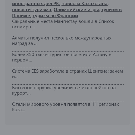
иностранных дел РК
,
новости Казахстана
,
новости туризма
,
Олимпийские игры
,
туризм в
Париже
,
туризм во Франции
Сакральные места Мангистау вошли в Список
всемирн...
Алматы получил несколько международных
наград за ...
Более 350 тысяч туристов посетили Астану в
первом...
Система EES заработала в странах Шенгена: зачем
н...
Бектенов поручил увеличить число рейсов на
курорт...
Отели мирового уровня появятся в 11 регионах
Каза...