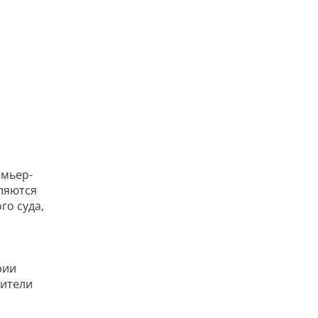
емьер-
ляются
го суда,
рии
дители