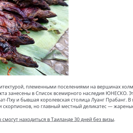
хитектурой, племенными поселениями на вершинах холм
кта занесены в Список всемирного наследия ЮНЕСКО. Э
ат-Пху и бывшая королевская столица Луанг Прабанг. В
и скорпионов, но главный местный деликатес — жарены
 смогут находиться в Таиланде 30 дней без визы
.