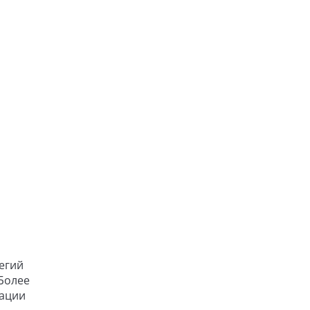
егий
Более
рации