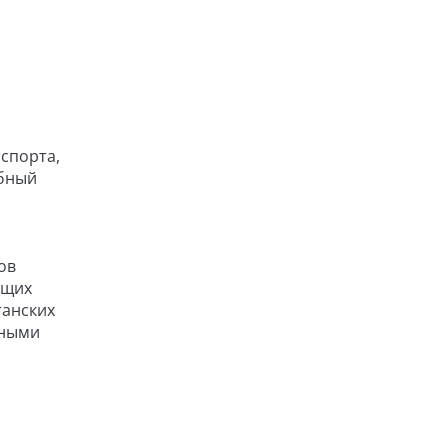
спорта,
ебный
ов
ющих
танских
бными