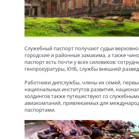
Служебный паспорт получают судьи верховног
городские и районные замакима, а также чиновн
паспорт есть почти у всех силовиков: сотру
генпрокуратуры, КНБ, службы внешней развед
Работники дипслужбы, члены их семей, первы
национальных институтов развития, национа
холдингов также путешествуют со служебными
авиакомпаний, привлекаемых для междунаро
паспортами.