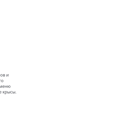
ов и
то
 меню
е крысы.