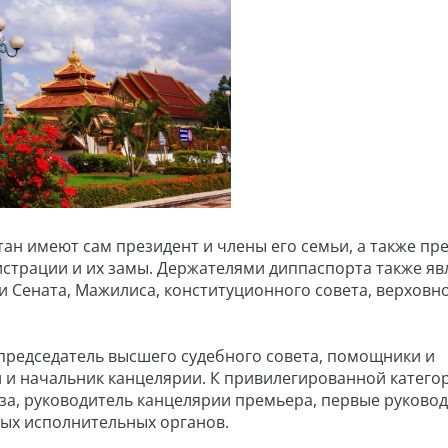
ан имеют сам президент и члены его семьи, а также пр
страции и их замы. Держателями диппаспорта также яв
и Сената, Мажилиса, конституционного совета, верховно
председатель высшего судебного совета, помощники и
и и начальник канцелярии. К привилегированной катего
еза, руководитель канцелярии премьера, первые руково
ных исполнительных органов.