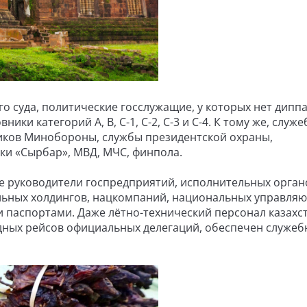
о суда, политические госслужащие, у которых нет диппа
ики категорий А, В, С-1, С-2, С-3 и С-4. К тому же, служ
дников Минобороны, службы президентской охраны,
ки «Сырбар», МВД, МЧС, финпола.
е руководители госпредприятий, исполнительных орган
льных холдингов, нацкомпаний, национальных управля
 паспортами. Даже лётно-технический персонал казахс
дных рейсов официальных делегаций, обеспечен служе