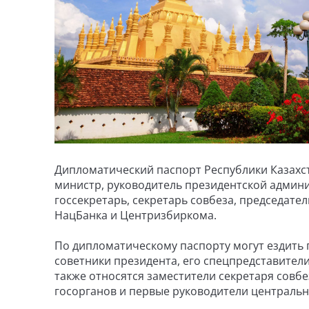
Дипломатический паспорт Республики Казахст
министр, руководитель президентской админи
госсекретарь, секретарь совбеза, председател
НацБанка и Центризбиркома.
По дипломатическому паспорту могут ездить 
советники президента, его спецпредставител
также относятся заместители секретаря совб
госорганов и первые руководители централь