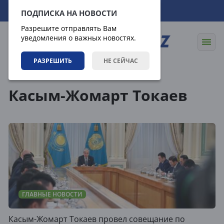
09.08.2026
09:59:57
ПОДПИСКА НА НОВОСТИ
Разрешите отправлять Вам
уведомления о важных новостях.
РАЗРЕШИТЬ
НЕ СЕЙЧАС
Теги
Касым-Жомарт Токаев
ГЛАВНЫЕ НОВОСТИ
Касым-Жомарт Токаев провел совещание по