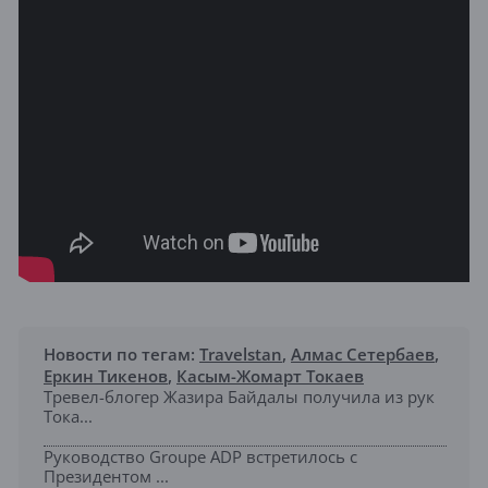
Новости по тегам:
Travelstan
,
Алмас Сетербаев
,
Еркин Тикенов
,
Касым-Жомарт Токаев
Тревел-блогер Жазира Байдалы получила из рук
Тока...
Руководство Groupe ADP встретилось с
Президентом ...