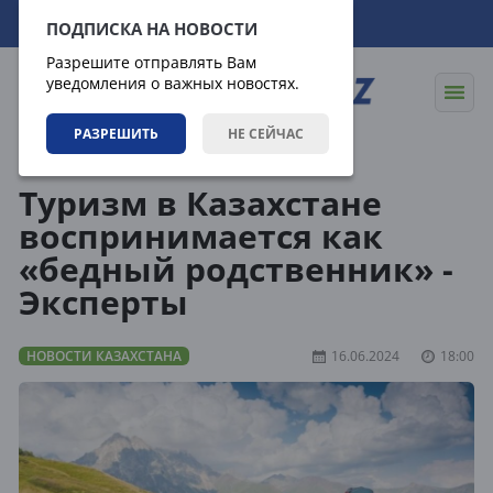
11.08.2026
00:04:22
ПОДПИСКА НА НОВОСТИ
Разрешите отправлять Вам
уведомления о важных новостях.
РАЗРЕШИТЬ
НЕ СЕЙЧАС
Новости
Новости Казахстана
Туризм в Казахстане
воспринимается как
«бедный родственник» -
Эксперты
НОВОСТИ КАЗАХСТАНА
16.06.2024
18:00