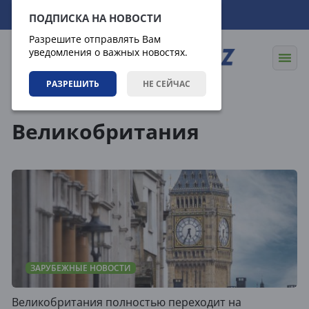
08.08.2026
10:04:35
ПОДПИСКА НА НОВОСТИ
Разрешите отправлять Вам
уведомления о важных новостях.
РАЗРЕШИТЬ
НЕ СЕЙЧАС
Теги
Великобритания
ЗАРУБЕЖНЫЕ НОВОСТИ
Великобритания полностью переходит на