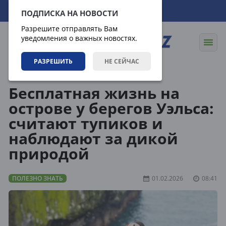
07.08.2026
20:42:10
ПОДПИСКА НА НОВОСТИ
Разрешите отправлять Вам
уведомления о важных новостях.
РАЗРЕШИТЬ
НЕ СЕЙЧАС
Статьи
Полезно знать
Бесплатная жизнь на
острове у берегов Уэльса:
считают тупиков и
наблюдают за дикой
природой
ПОЛЕЗНО ЗНАТЬ
01.02.2026
08:41