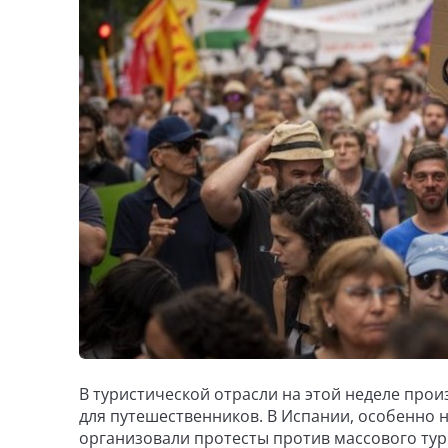
В туристической отрасли на этой неделе про
для путешественников. В Испании, особенно н
организовали протесты против массового тур