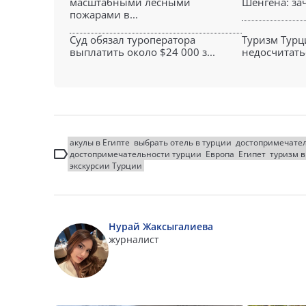
масштабными лесными
Шенгена: зач
пожарами в...
Суд обязал туроператора
Туризм Турц
выплатить около $24 000 з...
недосчитатьс
акулы в Египте
выбрать отель в турции
достопримечател
достопримечательности турции
Европа
Египет
туризм в
экскурсии Турции
Нурай Жаксыгалиева
журналист