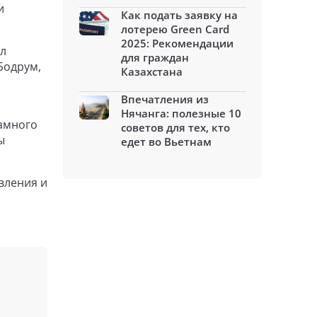
и
Как подать заявку на
лотерею Green Card
2025: Рекомендации
ил
для граждан
Бодрум,
Казахстана
Впечатления из
Нячанга: полезные 10
ламного
советов для тех, кто
ы
едет во Вьетнам
вления и