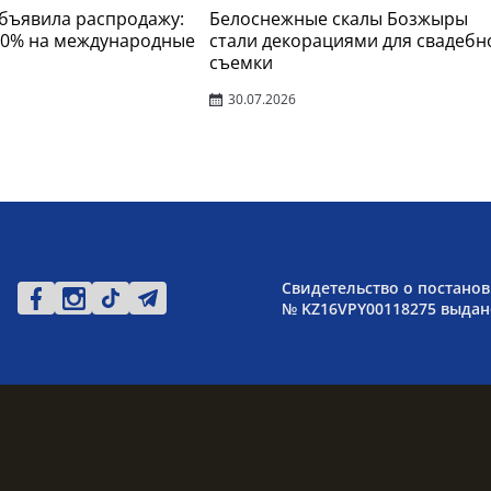
 объявила распродажу:
Белоснежные скалы Бозжыры
30% на международные
стали декорациями для свадебн
съемки
30.07.2026
Свидетельство о постанов
№ KZ16VPY00118275 выдано