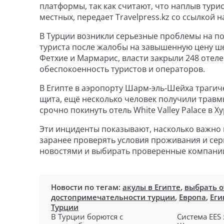
платформы, так как считают, что наплыв тури
местных, передает Travelpress.kz со ссылкой на
В Турции возникли серьезные проблемы на по
туриста после жалобы на завышенную цену шез
Фетхие и Мармарис, власти закрыли 248 отеле
обеспокоенность туристов и операторов.
В Египте в аэропорту Шарм-эль-Шейха трагиче
щита, ещё несколько человек получили травм
срочно покинуть отель White Valley Palace в Х
Эти инциденты показывают, насколько важно 
заранее проверять условия проживания и сер
новостями и выбирать проверенные компани
Новости по тегам:
акулы в Египте
,
выбрать о
достопримечательности турции
,
Европа
,
Еги
Турции
В Турции борются с
Система EES 