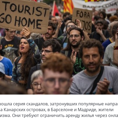
изошла серия скандалов, затронувших популярные напр
а Канарских островах, в Барселоне и Мадриде, жители
изма. Они требуют ограничить аренду жилья через онла