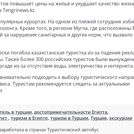
стов повышает цены на жильё и ухудшает качество жизн
 Tengrinews.kz.
пулярных курортах. На одном из пляжей сотрудник изб
лонга. Кроме того, в регионе Мугла, где расположены 
й за нарушения санитарных и других норм, что вызвало
ски погибла казахстанская туристка из-за падения рек
ы. Также более 300 российских туристов были вынужден
ургаде из-за отсутствия воды, электричества и интернета.
внимательно подходить к выбору туристического напра
виса. Туристам рекомендуется следить за актуальными
и.
тель в турции
,
достопримечательности Египта
,
пет
,
туризм в Египте
,
туризм в Турции
,
Турция
,
экскурсии
заработала в странах
Туристический автобус