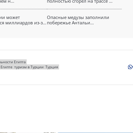
ем н...
полностью сгорел на трассе ...
ии может
Опасные медузы заполнили
я миллиардов из-з...
побережье Антальи...
ьности Египта
 Египте
туризм в Турции
Турция