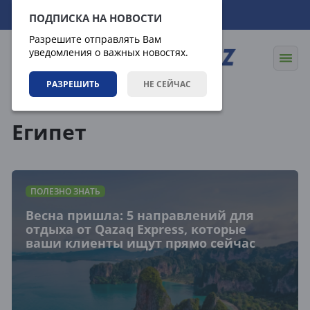
06.08.2026
10:03:27
ПОДПИСКА НА НОВОСТИ
Разрешите отправлять Вам
уведомления о важных новостях.
РАЗРЕШИТЬ
НЕ СЕЙЧАС
Теги
Египет
ПОЛЕЗНО ЗНАТЬ
Весна пришла: 5 направлений для
отдыха от Qazaq Express, которые
ваши клиенты ищут прямо сейчас