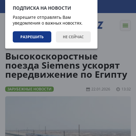
09.08.2026
11:02:47
ПОДПИСКА НА НОВОСТИ
Разрешите отправлять Вам
уведомления о важных новостях.
РАЗРЕШИТЬ
НЕ СЕЙЧАС
Новости
Зарубежные новости
Высокоскоростные
поезда Siemens ускорят
передвижение по Египту
ЗАРУБЕЖНЫЕ НОВОСТИ
22.01.2026
13:32