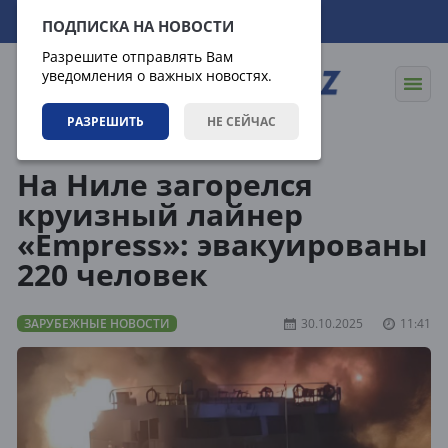
06.08.2026
09:54:40
ПОДПИСКА НА НОВОСТИ
Разрешите отправлять Вам
уведомления о важных новостях.
РАЗРЕШИТЬ
НЕ СЕЙЧАС
Новости
Зарубежные новости
На Ниле загорелся
круизный лайнер
«Empress»: эвакуированы
220 человек
ЗАРУБЕЖНЫЕ НОВОСТИ
30.10.2025
11:41