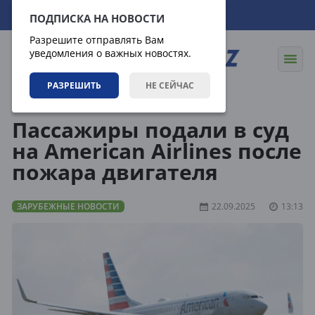
06.08.2026
09:53:49
ПОДПИСКА НА НОВОСТИ
Разрешите отправлять Вам
уведомления о важных новостях.
РАЗРЕШИТЬ
НЕ СЕЙЧАС
Новости
Зарубежные новости
Пассажиры подали в суд
на American Airlines после
пожара двигателя
ЗАРУБЕЖНЫЕ НОВОСТИ
22.09.2025
13:13