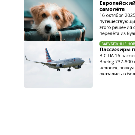
Европейский
самолёта
16 октября 202
путешествующих
этого решения с
перелёта из Буэ
ЗАРУБЕЖНЫЕ НО
Пассажиры по
В США 16 пассаж
Boeing 737-800 
человек, эваку
оказались в бо