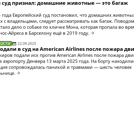
 суд признал: домашние животные — это багаж
5 года Европейский суд постановил, что домашних животны
 с владельцами, следует рассматривать как багаж. Поводом
тало дело о собаке по кличке Мона, которая пропала во вре
нос-Айреса в Барселону ещё в 2019 году.
ВОСТИ
22.09.2025
дали в суд на American Airlines после пожара дв
иров подали иск против American Airlines после пожара дви
в аэропорту Денвера 13 марта 2025 года. На борту находили
ация сопровождалась паникой и травмами — шесть человек
льнице.