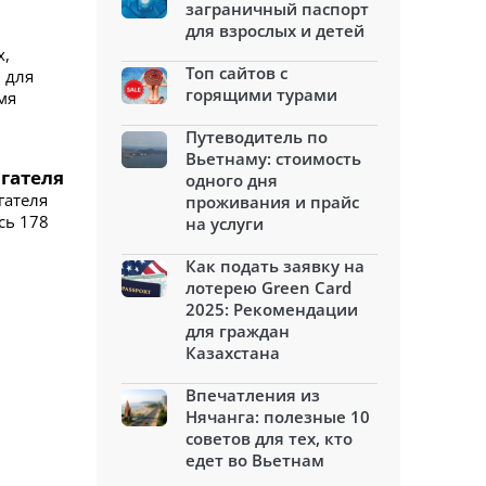
заграничный паспорт
для взрослых и детей
х,
Топ сайтов с
 для
горящими турами
мя
Путеводитель по
Вьетнаму: стоимость
игателя
одного дня
гателя
проживания и прайс
сь 178
на услуги
Как подать заявку на
лотерею Green Card
2025: Рекомендации
для граждан
Казахстана
Впечатления из
Нячанга: полезные 10
советов для тех, кто
едет во Вьетнам