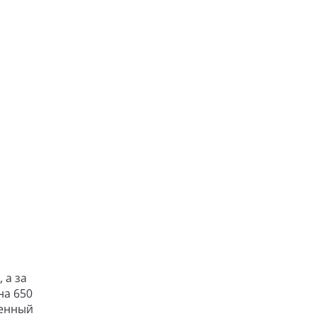
 а за
на 650
венный