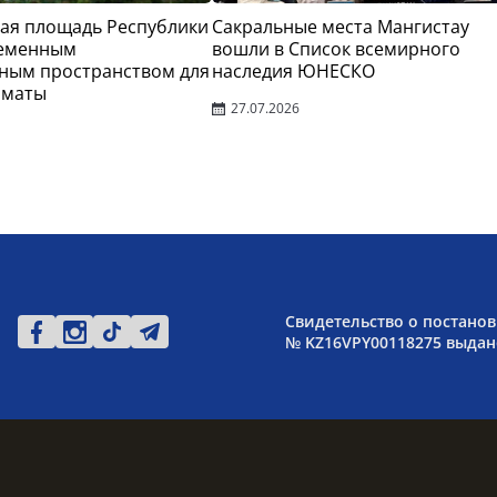
ая площадь Республики
Сакральные места Мангистау
ременным
вошли в Список всемирного
ным пространством для
наследия ЮНЕСКО
лматы
27.07.2026
Свидетельство о постанов
№ KZ16VPY00118275 выдано