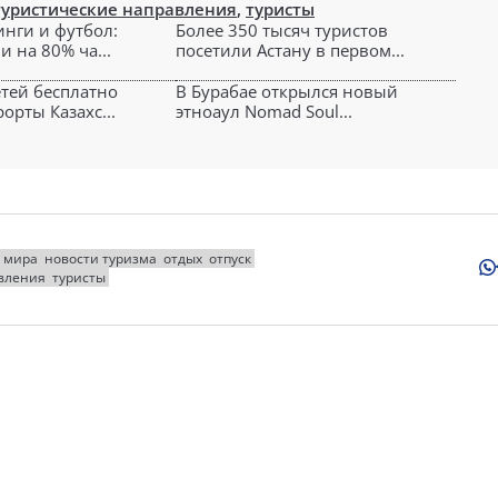
туристические направления
,
туристы
инги и футбол:
Более 350 тысяч туристов
и на 80% ча...
посетили Астану в первом...
етей бесплатно
В Бурабае открылся новый
орты Казахс...
этноаул Nomad Soul...
 мира
новости туризма
отдых
отпуск
вления
туристы