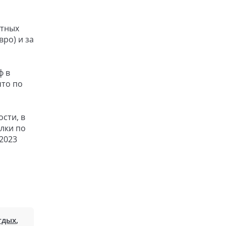
стных
ро) и за
ф в
что по
сти, в
лки по
2023
тдых
,