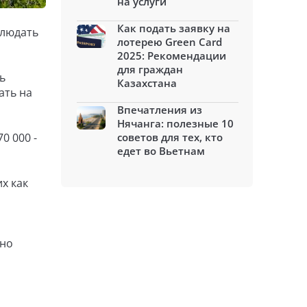
на услуги
Как подать заявку на
блюдать
лотерею Green Card
2025: Рекомендации
для граждан
ь
Казахстана
ать на
Впечатления из
Нячанга: полезные 10
0 000 -
советов для тех, кто
едет во Вьетнам
х как
жно