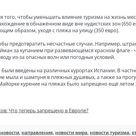
ля того, чтобы уменьшить влияние туризма на жизнь ме
хождение в обнажённом виде вне нудистских зон (650 ев
щим образом, уходя с пляжа на улицу (350 евро).
обы предотвратить несчастные случаи. Например, штра
пойман за купанием при развевающемся красном флаге - 
воду из-за опасных волн или погодных условий.
были введены на различных курортах Испании. В частно
е мыла и шампуня в пляжных душевых, а также за прогу
и Майорке курение на пляжах было запрещено ещё летом 
ов: Что теперь запрещено в Европе?
 новости
,
направления
,
новости мира
,
новости туризма
,
о