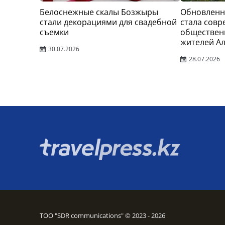
Белоснежные скалы Бозжыры
Обновленн
стали декорациями для свадебной
стала сов
съемки
обществен
жителей А
30.07.2026
28.07.2026
ТОО "SDR communications" © 2023 - 2026