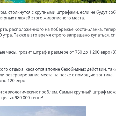
том, столкнутся с крупными штрафами, если не будут со
лярных пляжей этого живописного места.
рта, расположенного на побережье Коста-Бланка, тепер
0 утра. Также в это время строго запрещено купаться, сп
е часы, грозит штраф в размере от 750 до 1 200 евро (37
кого отдыха, касаются вполне безобидных действий, таки
или резервирование места на песке с помощью зонтика.
но 120 евро.
ются экологических проблем. Самый крупный штраф мо
 целых 980 000 тенге!