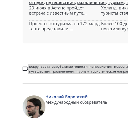
отпуск
,
путешествия
,
развлечения
,
туризм
,
29 июля в Астане пройдет
Холанд, вик
встреча с известным путе...
туристы стал
Проекты экотуризма на 172 млрд
Более 100 д
тенге представили ...
посетили кур
вокруг света
зарубежные новости
направления
новости
путешествия
развлечения
туризм
туристические напра
Николай Боровский
Международный обозреватель