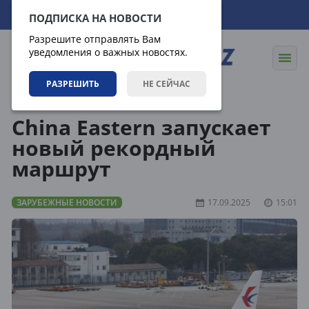
09.08.2026
08:42:05
ПОДПИСКА НА НОВОСТИ
Разрешите отправлять Вам
уведомления о важных новостях.
РАЗРЕШИТЬ
НЕ СЕЙЧАС
Новости
Зарубежные новости
China Eastern запускает
новый рекордный
маршрут
ЗАРУБЕЖНЫЕ НОВОСТИ
17.09.2025
15:01