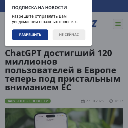
10.08.2026
18:33:56
ПОДПИСКА НА НОВОСТИ
Разрешите отправлять Вам
уведомления о важных новостях.
РАЗРЕШИТЬ
НЕ СЕЙЧАС
Новости
Зарубежные новости
ChatGPT достигший 120
миллионов
пользователей в Европе
теперь под пристальным
вниманием ЕС
ЗАРУБЕЖНЫЕ НОВОСТИ
27.10.2025
16:17