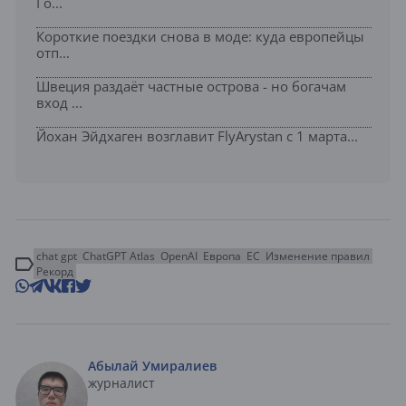
Го...
Короткие поездки снова в моде: куда европейцы
отп...
Швеция раздаёт частные острова - но богачам
вход ...
Йохан Эйдхаген возглавит FlyArystan с 1 марта...
chat gpt
ChatGPT Atlas
OpenAI
Европа
ЕС
Изменение правил
Рекорд
Абылай Умиралиев
журналист