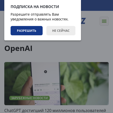
08.08.2026
02:32:29
ПОДПИСКА НА НОВОСТИ
Разрешите отправлять Вам
уведомления о важных новостях.
РАЗРЕШИТЬ
НЕ СЕЙЧАС
Теги
OpenAI
ЗАРУБЕЖНЫЕ НОВОСТИ
ChatGPT достигший 120 миллионов пользователей