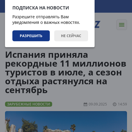
06.08.2026
23:20:51
ПОДПИСКА НА НОВОСТИ
Разрешите отправлять Вам
уведомления о важных новостях.
РАЗРЕШИТЬ
НЕ СЕЙЧАС
Новости
Зарубежные новости
Испания приняла
рекордные 11 миллионов
туристов в июле, а сезон
отдыха растянулся на
сентябрь
ЗАРУБЕЖНЫЕ НОВОСТИ
09.09.2025
14:59