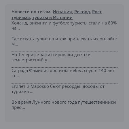
Новости по тегам:
Испания
,
Рекорд
,
Рост
туризма
,
туризм в Испании
Холанд, викинги и футбол: туристы стали на 80%
ча...
Где искать туристов и как привлекать их онлайн:
м...
На Тенерифе зафиксировали десятки
землетрясений у...
Саграда Фамилия достигла небес: спустя 140 лет
ст...
Египет и Марокко бьют рекорды: доходы от
туризма ...
Во время Лунного нового года путешественники
прео...