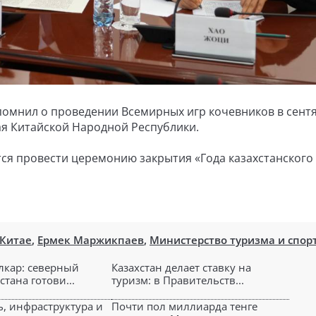
помнил о проведении Всемирных игр кочевников в сент
ая Китайской Народной Республики.
тся провести церемонию закрытия «Года казахстанского
 Китае
,
Ермек Маржикпаев
,
Министерство туризма и спор
лкар: северный
Казахстан делает ставку на
стана готови...
туризм: в Правительств...
ь, инфраструктура и
Почти пол миллиарда тенге