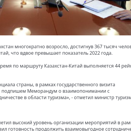
захстан многократно возросло, достигнув 367 тысяч челов
тай, что вдвое превышает показатель 2022 года.
время по маршруту Казахстан-Китай выполняется 44 рей
циала страны, в рамках государственного визита
же подпишем Меморандум о взаимопонимании с
ничестве в области туризма», - отметил министр туриз
метил высокий уровень организации мероприятий в рам
разил готовность продолжить взаимовыгодное сотруднич