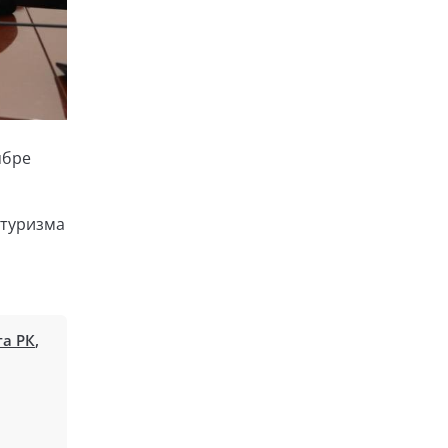
ябре
 туризма
та РК
,