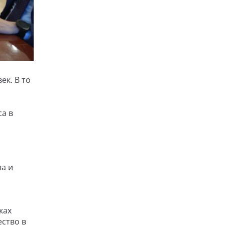
ек. В то
са в
ма и
ках
ество в