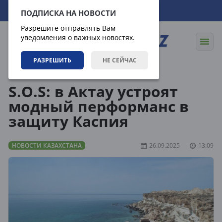
06.08.2026
12:17:36
ПОДПИСКА НА НОВОСТИ
Разрешите отправлять Вам
уведомления о важных новостях.
РАЗРЕШИТЬ
НЕ СЕЙЧАС
Новости
Новости Казахстана
S.O.S: в Актау устроят
модный перформанс в
защиту Каспия
НОВОСТИ КАЗАХСТАНА
26.09.2025
13:09