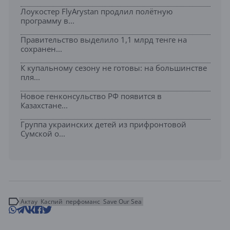
Лоукостер FlyArystan продлил полётную
программу в...
Правительство выделило 1,1 млрд тенге на
сохранен...
К купальному сезону не готовы: на большинстве
пля...
Новое генконсульство РФ появится в
Казахстане...
Группа украинских детей из прифронтовой
Сумской о...
Актау
Каспий
перфоманс
Save Our Sea