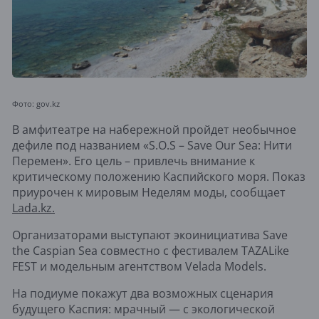
Фото: gov.kz
В амфитеатре на набережной пройдет необычное
дефиле под названием «S.O.S – Save Our Sea: Нити
Перемен». Его цель – привлечь внимание к
критическому положению Каспийского моря. Показ
приурочен к мировым Неделям моды, сообщает
Lada.kz.
Организаторами выступают экоинициатива Save
the Caspian Sea совместно с фестивалем TAZALike
FEST и модельным агентством Velada Models.
На подиуме покажут два возможных сценария
будущего Каспия: мрачный — с экологической