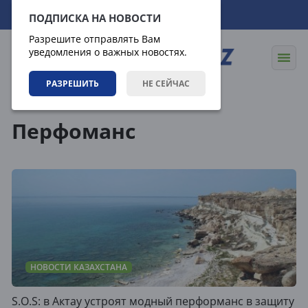
07.08.2026
18:54:31
ПОДПИСКА НА НОВОСТИ
Разрешите отправлять Вам
уведомления о важных новостях.
РАЗРЕШИТЬ
НЕ СЕЙЧАС
Теги
Перфоманс
НОВОСТИ КАЗАХСТАНА
S.O.S: в Актау устроят модный перформанс в защиту