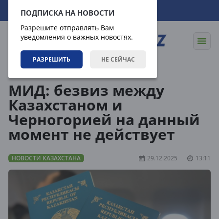
09.08.2026
19:44:21
ПОДПИСКА НА НОВОСТИ
Разрешите отправлять Вам
уведомления о важных новостях.
РАЗРЕШИТЬ
НЕ СЕЙЧАС
Новости
Новости Казахстана
МИД: безвиз между
Казахстаном и
Черногорией на данный
момент не действует
НОВОСТИ КАЗАХСТАНА
29.12.2025
13:11