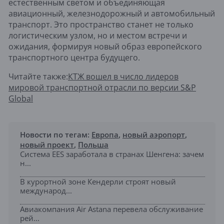
естественным светом и объединяющая
авиационный, железнодорожный и автомобильный
транспорт. Это пространство станет не только
логистическим узлом, но и местом встречи и
ожидания, формируя новый образ европейского
транспортного центра будущего.
Читайте также:
КТЖ вошел в число лидеров
мировой транспортной отрасли по версии S&P
Global
Новости по тегам:
Европа
,
новый аэропорт
,
новый проект
,
Польша
Система EES заработала в странах Шенгена: зачем
н...
В курортной зоне Кендерли строят новый
международ...
Авиакомпания Air Astana перевела обслуживание
рей...