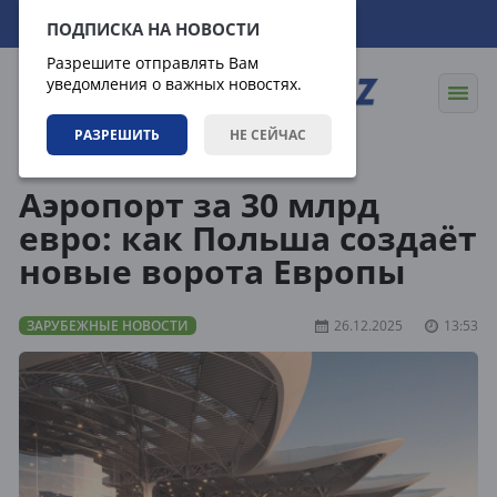
07.08.2026
20:42:26
ПОДПИСКА НА НОВОСТИ
Разрешите отправлять Вам
уведомления о важных новостях.
РАЗРЕШИТЬ
НЕ СЕЙЧАС
Новости
Зарубежные новости
Аэропорт за 30 млрд
евро: как Польша создаёт
новые ворота Европы
ЗАРУБЕЖНЫЕ НОВОСТИ
26.12.2025
13:53