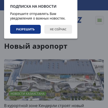
08.08.2026
13:16:34
ПОДПИСКА НА НОВОСТИ
Разрешите отправлять Вам
уведомления о важных новостях.
РАЗРЕШИТЬ
НЕ СЕЙЧАС
Теги
Новый аэропорт
НОВОСТИ КАЗАХСТАНА
В курортной зоне Кендерли строят новый