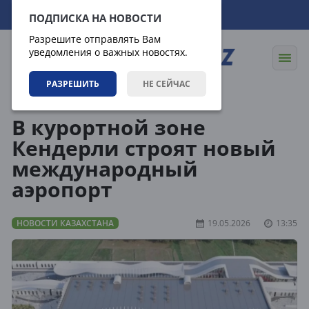
09.08.2026
09:36:01
ПОДПИСКА НА НОВОСТИ
Разрешите отправлять Вам
уведомления о важных новостях.
РАЗРЕШИТЬ
НЕ СЕЙЧАС
Новости
Новости Казахстана
В курортной зоне
Кендерли строят новый
международный
аэропорт
НОВОСТИ КАЗАХСТАНА
19.05.2026
13:35