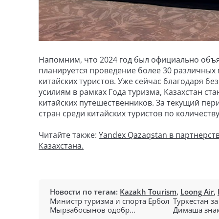
Напомним, что 2024 год был официально объяв
планируется проведение более 30 различных
китайских туристов. Уже сейчас благодаря б
усилиям в рамках Года туризма, Казахстан с
китайских путешественников. За текущий пери
стран среди китайских туристов по количеств
Читайте также:
Yandex Qazaqstan в партнерст
Казахстана.
Новости по тегам:
Kazakh Tourism
,
Loong Air
,
Министр туризма и спорта Ербол
Туркестан за
Мырзабосынов одобр...
Димаша знак