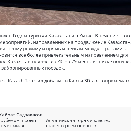
лен Годом туризма Казахстана в Китае. В течение этого
 мероприятий, направленных на продвижение Казахстан
езвизовому режиму и прямым рейсам между странами, а 
тановится все более привлекательным направлением для
од Казахстан поднялся с 40 на 29 место в списке попул
у забронированных поездок.
ве с Kazakh Tourism добавил в Карты 3D-достопримечат
Кайрат Садвакасов
 рубежом: проект
Алматинский горный кластер
омит милл...
станет героем нового в...