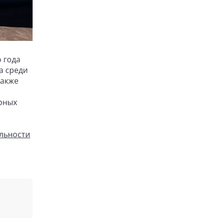
 года
а среди
также
ярных
ельности