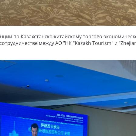
ренции по Казахстанско-китайскому торгово-экономичес
отрудничестве между АО "НК "Kazakh Tourism" и "Zhejia