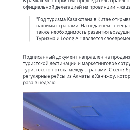
В рамках мероприятия Председатель Правления
официальной делегацией из провинции Чжэцз
"Год туризма Казахстана в Китае откры
нашими странами. На недавнем совещани
также необходимость развития воздушно
Туризма и Loong Air является своевреме
Подписанный документ направлен на продвиже
туристской дестинации и маркетинговое сотр
туристского потока между странами. С сентяб
регулярные рейсы из Алматы в Ханчжоу, котор
раза в неделю.