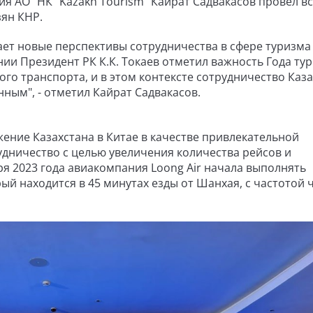
 АО "НК "Kazakh Tourism" Кайрат Садвакасов провел вс
ян КНР.
вает новые перспективы сотрудничества в сфере туризма
и Президент РК К.К. Токаев отметил важность Года тур
го транспорта, и в этом контексте сотрудничество Каза
нным", - отметил Кайрат Садвакасов.
ние Казахстана в Китае в качестве привлекательной
удничество с целью увеличения количества рейсов и
ря 2023 года авиакомпания Loong Air начала выполнять
ый находится в 45 минутах езды от Шанхая, с частотой 