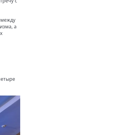
тречу с
 между
изма, а
х
четыре