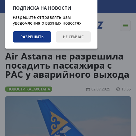
08.08.2026
06:03:39
ПОДПИСКА НА НОВОСТИ
Разрешите отправлять Вам
уведомления о важных новостях.
РАЗРЕШИТЬ
НЕ СЕЙЧАС
Новости
Новости Казахстана
Air Astana не разрешила
посадить пассажира с
РАС у аварийного выхода
НОВОСТИ КАЗАХСТАНА
02.07.2025
13:55