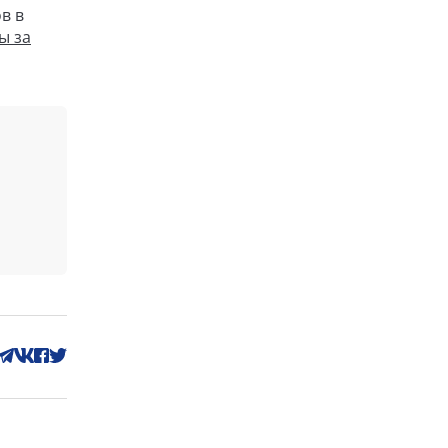
в в
ы за