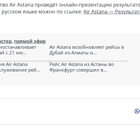
дство Air Astana проведёт онлайн-презентацию результато
 русском языке можно по ссылке:
Air Astana — Результат
остер
,
прямой эфир
риостанавливает
Air Astana возобновляет рейсы в
й с 21 ию...
Дубай из Алматы и...
я Air Astana
Рейс Air Astana из Астаны во
служивание рей...
Франкфурт совершил в...