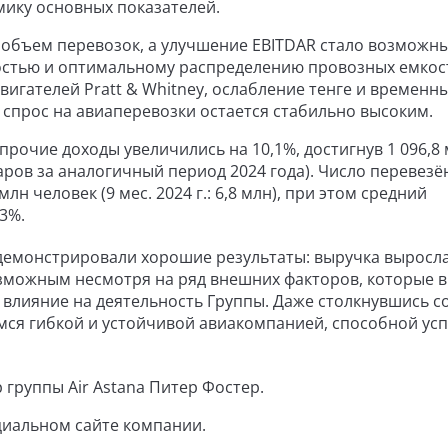
мику основных показателей.
объем перевозок, а улучшение EBITDAR стало возможн
стью и оптимальному распределению провозных емкос
игателей Pratt & Whitney, ослабление тенге и временн
 спрос на авиаперевозки остается стабильно высоким.
прочие доходы увеличились на 10,1%, достигнув 1 096,8
аров за аналогичный период 2024 года). Число перевез
лн человек (9 мес. 2024 г.: 6,8 млн), при этом средний
3%.
одемонстрировали хорошие результаты: выручка выросла
возможным несмотря на ряд внешних факторов, которые в
 влияние на деятельность Группы. Даже столкнувшись с
ёмся гибкой и устойчивой авиакомпанией, способной ус
группы Air Astana Питер Фостер.
циальном сайте компании.