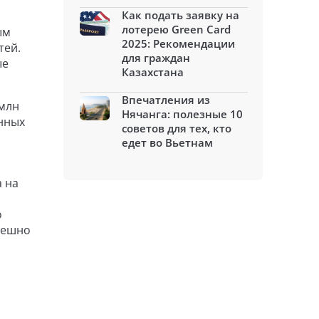
Как подать заявку на
лотерею Green Card
ым
2025: Рекомендации
тей.
для граждан
ые
Казахстана
Впечатления из
 млн
Нячанга: полезные 10
ённых
советов для тех, кто
едет во Вьетнам
 на
о
пешно