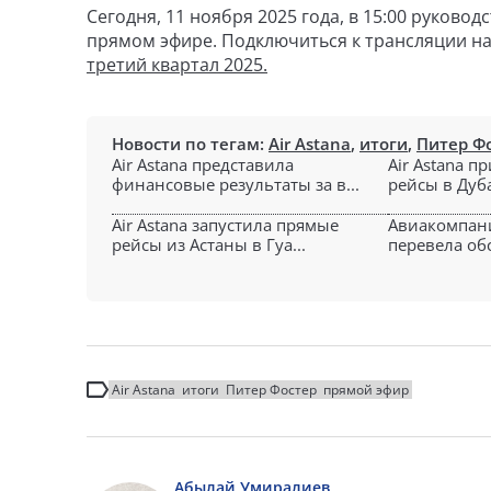
Сегодня, 11 ноября 2025 года, в 15:00 руково
прямом эфире. Подключиться к трансляции на
третий квартал 2025.
Новости по тегам:
Air Astana
,
итоги
,
Питер Ф
Air Astana представила
Air Astana п
финансовые результаты за в...
рейсы в Дуба
Air Astana запустила прямые
Авиакомпани
рейсы из Астаны в Гуа...
перевела об
Air Astana
итоги
Питер Фостер
прямой эфир
Абылай Умиралиев