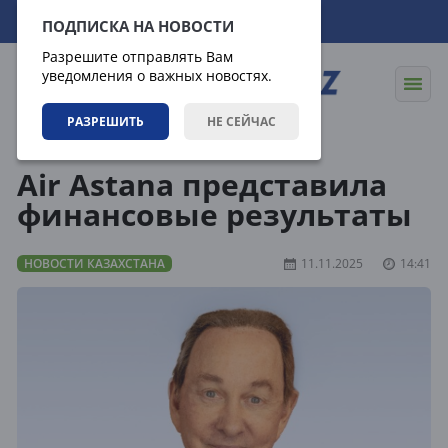
08.08.2026
02:06:12
ПОДПИСКА НА НОВОСТИ
Разрешите отправлять Вам
уведомления о важных новостях.
РАЗРЕШИТЬ
НЕ СЕЙЧАС
Новости
Новости Казахстана
Air Astana представила
финансовые результаты
НОВОСТИ КАЗАХСТАНА
11.11.2025
14:41