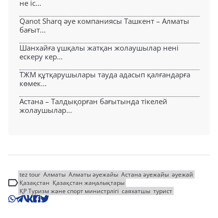
не іс...
Qanot Sharq әуе компаниясы Ташкент – Алматы
бағыт...
Шанхайға ұшқалы жатқан жолаушылар нені
ескеру кер...
ТЖМ құтқарушылары тауда адасып қалғандарға
көмек...
Астана – Талдықорған бағытында тікелей
жолаушылар...
tez tour
Алматы
Алматы әуежайы
Астана әуежайы
әуежай
Қазақстан
Қазақстан жаңалықтары
ҚР Туризм және спорт министрлігі
саяхатшы
турист