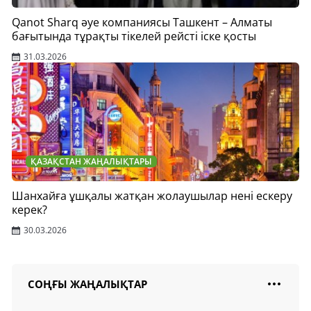
Qanot Sharq әуе компаниясы Ташкент – Алматы
бағытында тұрақты тікелей рейсті іске қосты
31.03.2026
ҚАЗАҚСТАН ЖАҢАЛЫҚТАРЫ
Шанхайға ұшқалы жатқан жолаушылар нені ескеру
керек?
30.03.2026
СОҢҒЫ ЖАҢАЛЫҚТАР