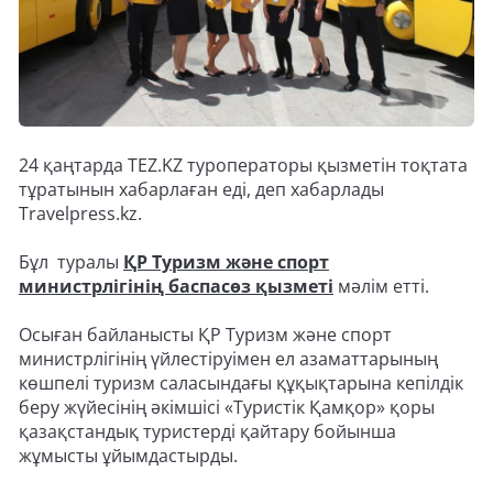
24 қаңтарда TEZ.KZ туроператоры қызметін тоқтата
тұратынын хабарлаған еді, деп хабарлады
Travelpress.kz.
Бұл туралы
ҚР Туризм жəне спорт
министрлігінің баспасөз қызметі
мәлім етті.
Осыған байланысты ҚР Туризм және спорт
министрлігінің үйлестіруімен ел азаматтарының
көшпелі туризм саласындағы құқықтарына кепілдік
беру жүйесінің әкімшісі «Туристік Қамқор» қоры
қазақстандық туристерді қайтару бойынша
жұмысты ұйымдастырды.