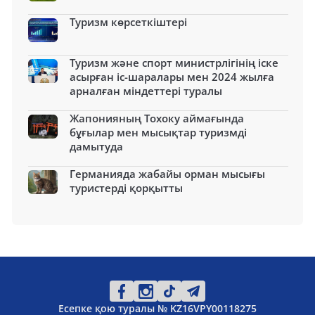
Туризм көрсеткіштері
Туризм және спорт министрлігінің іске
асырған іс-шаралары мен 2024 жылға
арналған міндеттері туралы
Жапонияның Тохоку аймағында
бұғылар мен мысықтар туризмді
дамытуда
Германияда жабайы орман мысығы
туристерді қорқытты
Есепке қою туралы № KZ16VPY00118275