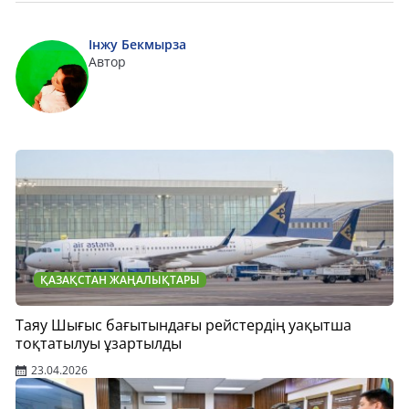
Інжу Бекмырза
Автор
ҚАЗАҚСТАН ЖАҢАЛЫҚТАРЫ
Таяу Шығыс бағытындағы рейстердің уақытша
тоқтатылуы ұзартылды
23.04.2026