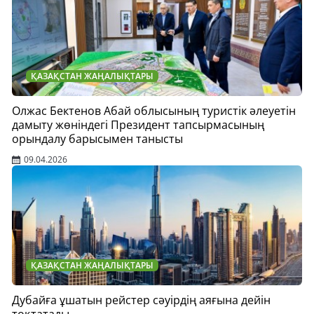
ҚАЗАҚСТАН ЖАҢАЛЫҚТАРЫ
Олжас Бектенов Абай облысының туристік әлеуетін
дамыту жөніндегі Президент тапсырмасының
орындалу барысымен танысты
09.04.2026
ҚАЗАҚСТАН ЖАҢАЛЫҚТАРЫ
Дубайға ұшатын рейстер сәуірдің аяғына дейін