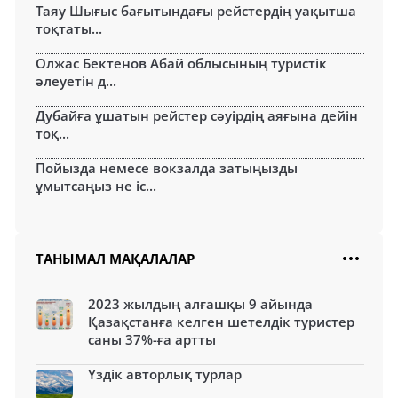
Таяу Шығыс бағытындағы рейстердің уақытша
тоқтаты...
Олжас Бектенов Абай облысының туристік
әлеуетін д...
Дубайға ұшатын рейстер сәуірдің аяғына дейін
тоқ...
Пойызда немесе вокзалда затыңызды
ұмытсаңыз не іс...
ТАНЫМАЛ МАҚАЛАЛАР
2023 жылдың алғашқы 9 айында
Қазақстанға келген шетелдік туристер
саны 37%-ға артты
Үздік авторлық турлар