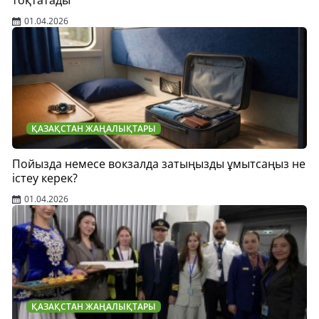
тоқтатады
01.04.2026
ҚАЗАҚСТАН ЖАҢАЛЫҚТАРЫ
Пойызда немесе вокзалда затыңызды ұмытсаңыз не
істеу керек?
01.04.2026
ҚАЗАҚСТАН ЖАҢАЛЫҚТАРЫ