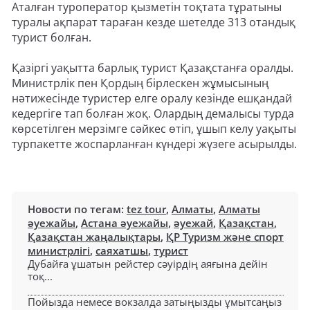
Аталған туроператор қызметін тоқтата тұратыны
туралы ақпарат тараған кезде шетелде 313 отандық
турист болған.
Қазіргі уақытта барлық турист Қазақстанға оралды.
Министрлік пен Қордың бірлескен жұмысының
нәтижесінде туристер елге оралу кезінде ешқандай
кедергіге тап болған жоқ. Олардың демалысы турда
көрсетілген мерзімге сәйкес өтіп, ұшып келу уақыты
турпакетте жоспарланған күндері жүзеге асырылды.
Новости по тегам:
tez tour
,
Алматы
,
Алматы
әуежайы
,
Астана әуежайы
,
әуежай
,
Қазақстан
,
Қазақстан жаңалықтары
,
ҚР Туризм және спорт
министрлігі
,
саяхатшы
,
турист
Дубайға ұшатын рейстер сәуірдің аяғына дейін
тоқ...
Пойызда немесе вокзалда затыңызды ұмытсаңыз