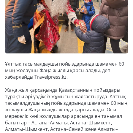
Ұлттық тасымалдаушы пойыздарында шамамен 60
мың жолаушы Жаңа жылды қарсы алады, деп
хабарлайды Travelpress.kz.
Жаңа жыл
қарсаңында Қазақстанның пойыздары
тұрақты әрі үздіксіз жұмысын жалғастыруда. Ұлттық
тасымалдаушының пойыздарында шамамен 60 мың
жолаушы Жаңа жылды жолда қарсы алады. Осы
мерекелік күні жолаушылар арасында ең танымал
бағыттар – Астана–Алматы, Астана–Шымкент,
Алматы–Шымкент, Астана–Семей және Алматы–