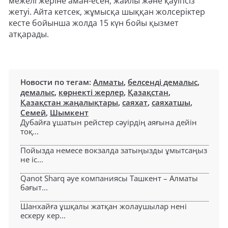
межелі жеріне аман-есен, жайлы және қауіпсіз
жетуі. Айта кетсек, жұмысқа шыққан жолсеріктер
кесте бойынша жолда 15 күн бойы қызмет
атқарады.
Новости по тегам:
Алматы
,
белсенді демалыс
,
демалыс
,
көрнекті жерлер
,
Қазақстан
,
Қазақстан жаңалықтары
,
саяхат
,
саяхатшы
,
Семей
,
Шымкент
Дубайға ұшатын рейстер сәуірдің аяғына дейін
тоқ...
Пойызда немесе вокзалда затыңызды ұмытсаңыз
не іс...
Qanot Sharq әуе компаниясы Ташкент – Алматы
бағыт...
Шанхайға ұшқалы жатқан жолаушылар нені
ескеру кер...