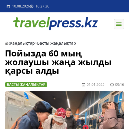
10.08.2026
10:27:36
Жаңалықтар
Басты жаңалықтар
Пойызда 60 мың
жолаушы жаңа жылды
қарсы алды
БАСТЫ ЖАҢАЛЫҚТАР
01.01.2025
09:16