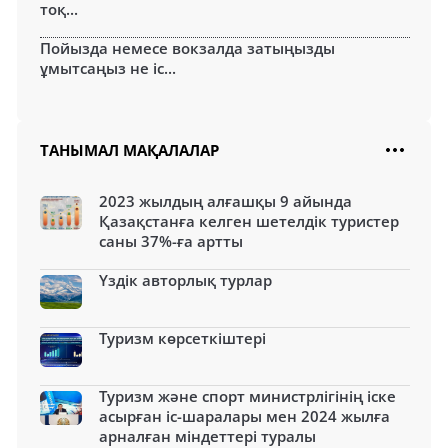
тоқ...
Пойызда немесе вокзалда затыңызды
ұмытсаңыз не іс...
ТАНЫМАЛ МАҚАЛАЛАР
2023 жылдың алғашқы 9 айында
Қазақстанға келген шетелдік туристер
саны 37%-ға артты
Үздік авторлық турлар
Туризм көрсеткіштері
Туризм және спорт министрлігінің іске
асырған іс-шаралары мен 2024 жылға
арналған міндеттері туралы