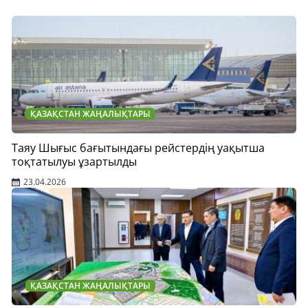
ҚАЗАҚСТАН ЖАҢАЛЫҚТАРЫ
Таяу Шығыс бағытындағы рейстердің уақытша
тоқтатылуы ұзартылды
23.04.2026
ҚАЗАҚСТАН ЖАҢАЛЫҚТАРЫ