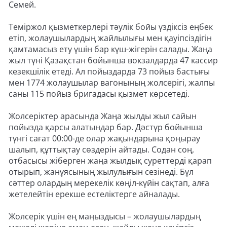
Семей.
Теміржол қызметкерлері тәулік бойы үздіксіз еңбек
етіп, жолаушылардың жайлылығы мен қауіпсіздігін
қамтамасыз ету үшін бар күш-жігерін салады. Жаңа
жыл түні Қазақстан бойынша вокзалдарда 47 кассир
кезекшілік етеді. Ал пойыздарда 73 пойыз бастығы
мен 1774 жолаушылар вагонының жолсерігі, жалпы
саны 115 пойыз бригадасы қызмет көрсетеді.
Жолсеріктер арасында Жаңа жылды жыл сайын
пойызда қарсы алатындар бар. Дәстүр бойынша
түнгі сағат 00:00-де олар жақындарына қоңырау
шалып, құттықтау сөздерін айтады. Содан соң,
отбасысы жіберген жаңа жылдық суреттерді қарап
отырып, жанұясының жылулығын сезінеді. Бұл
сәттер олардың мерекелік көңіл-күйін сақтап, алға
жетелейтін ерекше естеліктерге айналады.
Жолсерік үшін ең маңыздысы – жолаушылардың