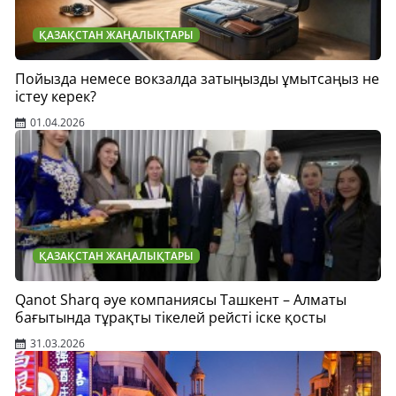
ҚАЗАҚСТАН ЖАҢАЛЫҚТАРЫ
Пойызда немесе вокзалда затыңызды ұмытсаңыз не
істеу керек?
01.04.2026
ҚАЗАҚСТАН ЖАҢАЛЫҚТАРЫ
Qanot Sharq әуе компаниясы Ташкент – Алматы
бағытында тұрақты тікелей рейсті іске қосты
31.03.2026