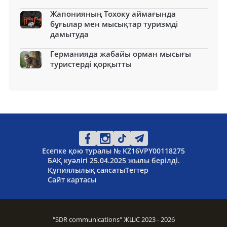
Жапонияның Тохоку аймағында
бұғылар мен мысықтар туризмді
дамытуда
Германияда жабайы орман мысығы
туристерді қорқытты
Есепке қою туралы № KZ16VPY00118275
БАҚ куәлігі 25.04.2025 жылы берілді.
Құпиялылық саясаты
Тегтер
Сайт картасы
"SDR communications" ЖШС 2023 - 2026