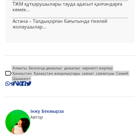
ТЖМ құтқарушылары тауда адасып қалғандарға
көмек...
Астана – Талдықорған бағытында тікелей
жолаушылар...
Алматы
белсенді демалыс
демалыс
көрнекті жерлер
Қазақстан
Қазақстан жаңалықтары
саяхат
саяхатшы
Семей
Шымкент
Інжу Бекмырза
Автор