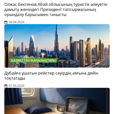
Олжас Бектенов Абай облысының туристік әлеуетін
дамыту жөніндегі Президент тапсырмасының
орындалу барысымен танысты
09.04.2026
ҚАЗАҚСТАН ЖАҢАЛЫҚТАРЫ
Дубайға ұшатын рейстер сәуірдің аяғына дейін
тоқтатады
01.04.2026