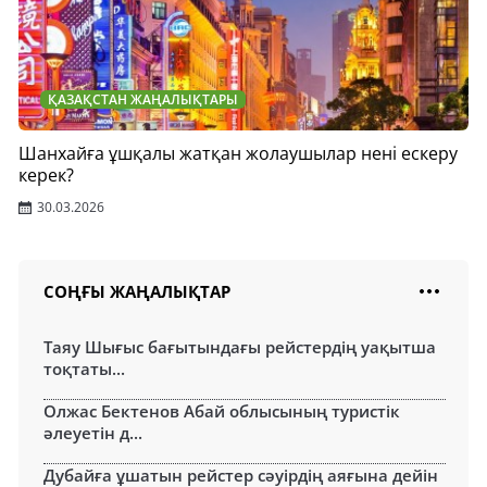
ҚАЗАҚСТАН ЖАҢАЛЫҚТАРЫ
Шанхайға ұшқалы жатқан жолаушылар нені ескеру
керек?
30.03.2026
СОҢҒЫ ЖАҢАЛЫҚТАР
Таяу Шығыс бағытындағы рейстердің уақытша
тоқтаты...
Олжас Бектенов Абай облысының туристік
әлеуетін д...
Дубайға ұшатын рейстер сәуірдің аяғына дейін