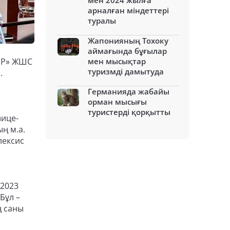
мен 2024 жылға
арналған міндеттері
туралы
Жапонияның Тохоку
аймағында бұғылар
OUP» ЖШС
мен мысықтар
туризмді дамытуда
.
Германияда жабайы
орман мысығы
туристерді қорқытты
вице-
ң м.а.
лексис
 2023
Бұл –
ң саны