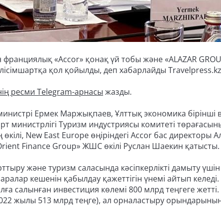
ен франциялық «Accor» қонақ үй тобы және «ALAZAR GR
ісімшартқа қол қойылды, деп хабарлайды Travelpress.kz
нің ресми Telegram-арнасы
жазды.
министрі Ермек Маржықпаев, Ұлттық экономика бірінші 
т министрлігі Туризм индустриясы комитеті төрағасыны
 өкілі, New East Europe өңіріндегі Accor бас директоры А
ent Finance Group» ЖШС өкілі Руслан Шаекин қатысты.
тыру және туризм саласында кәсіпкерлікті дамыту үшін
алар кешенін қабылдау қажеттігін үнемі айтып келеді.
а салынған инвестиция көлемі 800 млрд теңгеге жетті. 
2022 жылы 513 млрд теңге), ал орналастыру орындарыны