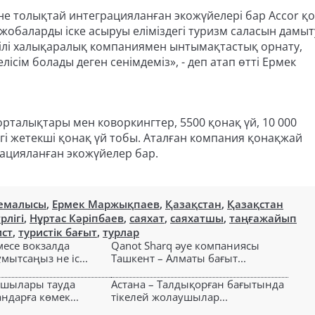
е толықтай интеграцияланған экожүйелері бар Accor қо
обаларды іске асыруы еліміздегі туризм саласын дамыт
йгілі халықаралық компаниямен ынтымақтастық орнату,
лісім болады деген сенімдеміз», - деп атап өтті Ермек
 орталықтары мен коворкингтер, 5500 қонақ үй, 10 000
гі жетекші қонақ үй тобы. Аталған компания қонақжай
ацияланған экожүйелер бар.
демалысы
,
Ермек Маржықпаев
,
Қазақстан
,
Қазақстан
рлігі
,
Нұртас Кәріпбаев
,
саяхат
,
саяхатшы
,
таңғажайып
ист
,
туристік бағыт
,
турлар
есе вокзалда
Qanot Sharq әуе компаниясы
ытсаңыз не іс...
Ташкент – Алматы бағыт...
ушылары тауда
Астана – Талдықорған бағытында
ндарға көмек...
тікелей жолаушылар...