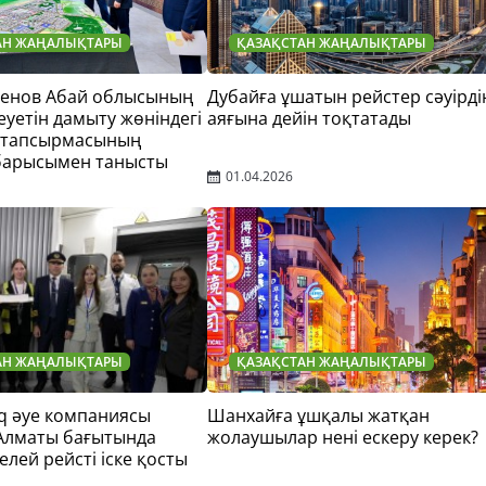
АН ЖАҢАЛЫҚТАРЫ
ҚАЗАҚСТАН ЖАҢАЛЫҚТАРЫ
тенов Абай облысының
Дубайға ұшатын рейстер сәуірді
еуетін дамыту жөніндегі
аяғына дейін тоқтатады
 тапсырмасының
барысымен танысты
01.04.2026
АН ЖАҢАЛЫҚТАРЫ
ҚАЗАҚСТАН ЖАҢАЛЫҚТАРЫ
q әуе компаниясы
Шанхайға ұшқалы жатқан
 Алматы бағытында
жолаушылар нені ескеру керек?
елей рейсті іске қосты