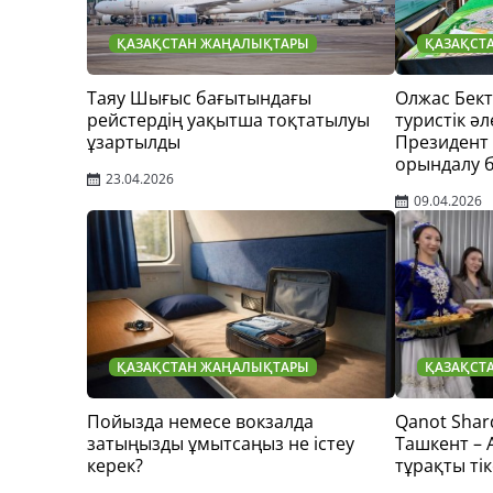
ҚАЗАҚСТАН ЖАҢАЛЫҚТАРЫ
ҚАЗАҚСТ
Таяу Шығыс бағытындағы
Олжас Бек
рейстердің уақытша тоқтатылуы
туристік әл
ұзартылды
Президент
орындалу 
23.04.2026
09.04.2026
ҚАЗАҚСТАН ЖАҢАЛЫҚТАРЫ
ҚАЗАҚСТ
Пойызда немесе вокзалда
Qanot Shar
затыңызды ұмытсаңыз не істеу
Ташкент –
керек?
тұрақты тік