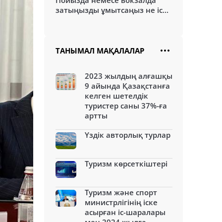
Пойызда немесе вокзалда
затыңызды ұмытсаңыз не іс...
ТАНЫМАЛ МАҚАЛАЛАР
2023 жылдың алғашқы
9 айында Қазақстанға
келген шетелдік
туристер саны 37%-ға
артты
Үздік авторлық турлар
Туризм көрсеткіштері
Туризм және спорт
министрлігінің іске
асырған іс-шаралары