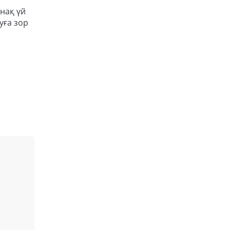
нақ үй
уға зор