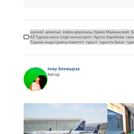
әуежай
демалыс
еңбек демалысы
Ермек Маржықпаев
Қ
ҚР Туризм және спорт министрлігі
Нұртас Кәріпбаев
саях
Туризм индустриясы комитеті
турист
туристік бағыт
тур
Інжу Бекмырза
Автор