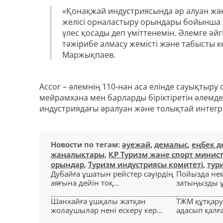
«Қонақжай индустриясында әр алуан жән
желісі орналастыру орындары бойынша ж
үлес қосады деп үміттенемін. Әлемге ә
тәжірибе алмасу жемісті және табысты ке
Маржықпаев.
Accor – әлемнің 110-нан аса елінде сауықтыру
мейрамхана мен барларды біріктіретін әлемде
индустриядағы әралуан және толықтай интегр
Новости по тегам:
әуежай
,
демалыс
,
еңбек 
жаңалықтары
,
ҚР Туризм және спорт минист
орындар
,
Туризм индустриясы комитеті
,
тур
Дубайға ұшатын рейстер сәуірдің
Пойызда нем
аяғына дейін тоқ...
затыңызды ұм
Шанхайға ұшқалы жатқан
ТЖМ құтқар
жолаушылар нені ескеру кер...
адасып қалға