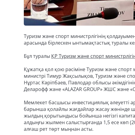
Туризм және спорт министрлігінің қолдауым
арасында бірлескен ынтымақтастық туралы кел
Бұл туралы
ҚР Туризм жəне спорт министрлігі
Құжатқа қол қою рәсіміне Туризм және спорт 
министрі Тимур Жақсылықов, Туризм және спор
Нұртас Кәріпбаев, Павлодар облысы әкімдігінің
Деларофф және «ALAZAR GROUP» ЖШС және «Ori
Мемлекет басшысы инвестициялық әлеуетті арт
барынша қолайлы жағдайлар жасау жөнінде шар
жылдың қорытындысы бойынша негізгі капиталғ
алдыңғы жылмен салыстырғанда 1,5 есе көп (
алғаш рет төрт мыңнан асты.