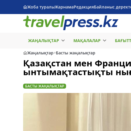
Жоба туралы
Жарнама
Редакция
Байланыс дерект
ЖАҢАЛЫҚТАР
МАҚАЛАЛАР
БАҒЫТ
Жаңалықтар
Басты жаңалықтар
Қазақстан мен Франци
ынтымақтастықты ны
БАСТЫ ЖАҢАЛЫҚТАР