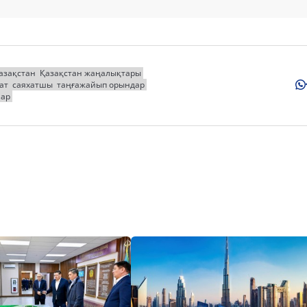
азақстан
Қазақстан жаңалықтары
ат
саяхатшы
таңғажайып орындар
лар