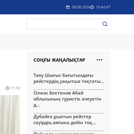
08.08.2026
16:42:47
СОҢҒЫ ЖАҢАЛЫҚТАР
Таяу Шығыс бағытындағы
рейстердің уақытша тоқтаты...
11:10
Олжас Бектенов Абай
облысының туристік әлеуетін
д...
Дубайға ұшатын рейстер
сәуірдің аяғына дейін тоқ...