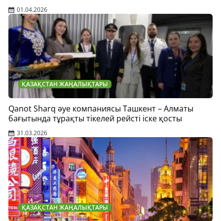
01.04.2026
ҚАЗАҚСТАН ЖАҢАЛЫҚТАРЫ
Qanot Sharq әуе компаниясы Ташкент – Алматы
бағытында тұрақты тікелей рейсті іске қосты
31.03.2026
ҚАЗАҚСТАН ЖАҢАЛЫҚТАРЫ