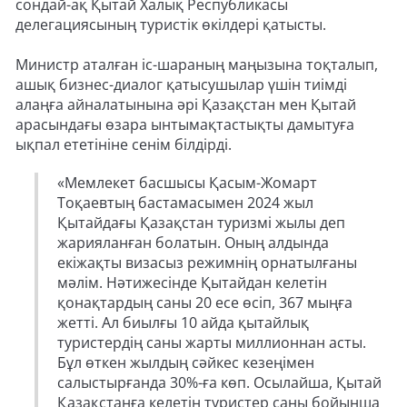
сондай-ақ Қытай Халық Республикасы
делегациясының туристік өкілдері қатысты.
Министр аталған іс-шараның маңызына тоқталып,
ашық бизнес-диалог қатысушылар үшін тиімді
алаңға айналатынына әрі Қазақстан мен Қытай
арасындағы өзара ынтымақтастықты дамытуға
ықпал ететініне сенім білдірді.
«Мемлекет басшысы Қасым-Жомарт
Тоқаевтың бастамасымен 2024 жыл
Қытайдағы Қазақстан туризмі жылы деп
жарияланған болатын. Оның алдында
екіжақты визасыз режимнің орнатылғаны
мәлім. Нәтижесінде Қытайдан келетін
қонақтардың саны 20 есе өсіп, 367 мыңға
жетті. Ал биылғы 10 айда қытайлық
туристердің саны жарты миллионнан асты.
Бұл өткен жылдың сәйкес кезеңімен
салыстырғанда 30%-ға көп. Осылайша, Қытай
Қазақстанға келетін туристер саны бойынша