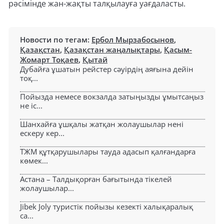
рәсімінде жан-жақты талқылауға уағдаласты.
Новости по тегам:
Ербол Мырзабосынов
,
Қазақстан
,
Қазақстан жаңалықтары
,
Қасым-
Жомарт Тоқаев
,
Қытай
Дубайға ұшатын рейстер сәуірдің аяғына дейін
тоқ...
Пойызда немесе вокзалда затыңызды ұмытсаңыз
не іс...
Шанхайға ұшқалы жатқан жолаушылар нені
ескеру кер...
ТЖМ құтқарушылары тауда адасып қалғандарға
көмек...
Астана – Талдықорған бағытында тікелей
жолаушылар...
Jibek Joly туристік пойызы кезекті халықаралық
са...