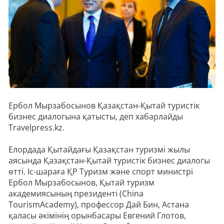
Ербол Мырзабосынов Қазақстан-Қытай туристік
бизнес диалогына қатысты, деп хабарлайды
Travelpress.kz.
Елордада Қытайдағы Қазақстан туризмі жылы
аясында Қазақстан-Қытай туристік бизнес диалогы
өтті. Іс-шараға ҚР Туризм және спорт министрі
Ербол Мырзабосынов, Қытай туризм
академиясының президенті (China
TourismAcademy), профессор Дай Бин, Астана
қаласы әкімінің орынбасары Евгений Глотов,