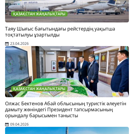
ҚАЗАҚСТАН ЖАҢАЛЫҚТАРЫ
Таяу Шығыс бағытындағы рейстердің уақытша
тоқтатылуы ұзартылды
23.04.2026
ҚАЗАҚСТАН ЖАҢАЛЫҚТАРЫ
Олжас Бектенов Абай облысының туристік әлеуетін
дамыту жөніндегі Президент тапсырмасының
орындалу барысымен танысты
09.04.2026