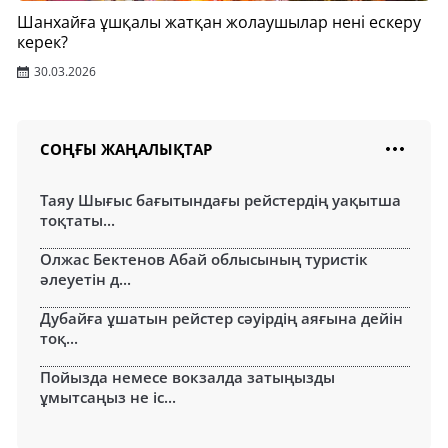
Шанхайға ұшқалы жатқан жолаушылар нені ескеру
керек?
30.03.2026
СОҢҒЫ ЖАҢАЛЫҚТАР
Таяу Шығыс бағытындағы рейстердің уақытша
тоқтаты...
Олжас Бектенов Абай облысының туристік
әлеуетін д...
Дубайға ұшатын рейстер сәуірдің аяғына дейін
тоқ...
Пойызда немесе вокзалда затыңызды
ұмытсаңыз не іс...