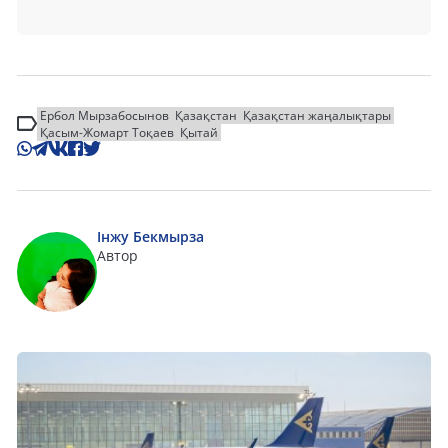
Ербол Мырзабосынов
Қазақстан
Қазақстан жаңалықтары
Қасым-Жомарт Тоқаев
Қытай
Інжу Бекмырза
Автор