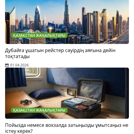
ҚАЗАҚСТАН ЖАҢАЛЫҚТАРЫ
Дубайға ұшатын рейстер сәуірдің аяғына дейін
тоқтатады
01.04.2026
ҚАЗАҚСТАН ЖАҢАЛЫҚТАРЫ
Пойызда немесе вокзалда затыңызды ұмытсаңыз не
істеу керек?