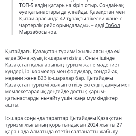
ТОП-5 елдің қатарына кіріп отыр. Сондай-ақ
әуе қатынастары да ұлғайды. Қазақстан мен
Қытай арасында 42 тұрақты тікелей және 7
чартерлік рейс орындалады», – деді
Ербол
Мырзабосынов
.
Қытайдағы Қазақстан туризмі жылы аясында екі
елде 30-ға жуық іс-шара өткізілді. Оның ішінде
Қазақстан қалаларының туризм және мәдениет
күндері, ірі көрмелер мен форумдар, сондай-ақ
мәдени және B2B іс-шаралар бар. Қытайдағы
Қазақстан туризмі жылын өткізу екі елдің дамуы мен
мемлекетаралық деңгейде достық қарым-
қатынастарды нығайту үшін жаңа мүмкіндіктер
ашты.
Іс-шара соңында тараптар Қытайдағы Қазақстан
туризмі жылының қорытындысын 2024 жылғы 27
қарашада Алматыда өтетін салтанатты жабылу