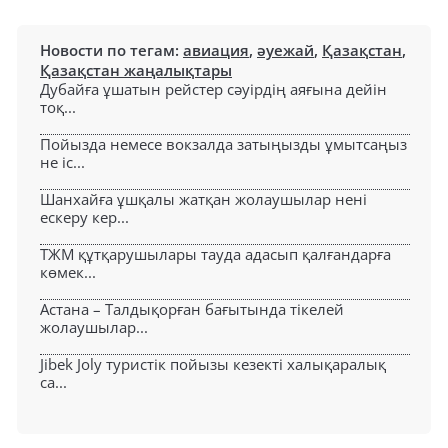
Новости по тегам:
авиация
,
әуежай
,
Қазақстан
,
Қазақстан жаңалықтары
Дубайға ұшатын рейстер сәуірдің аяғына дейін
тоқ...
Пойызда немесе вокзалда затыңызды ұмытсаңыз
не іс...
Шанхайға ұшқалы жатқан жолаушылар нені
ескеру кер...
ТЖМ құтқарушылары тауда адасып қалғандарға
көмек...
Астана – Талдықорған бағытында тікелей
жолаушылар...
Jibek Joly туристік пойызы кезекті халықаралық
са...