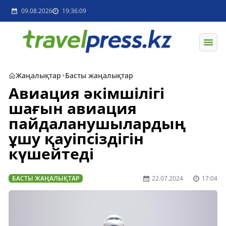
09.08.2026
19:36:09
Жаңалықтар
Басты жаңалықтар
Авиация әкімшілігі
шағын авиация
пайдаланушылардың
ұшу қауіпсіздігін
күшейтеді
БАСТЫ ЖАҢАЛЫҚТАР
22.07.2024
17:04