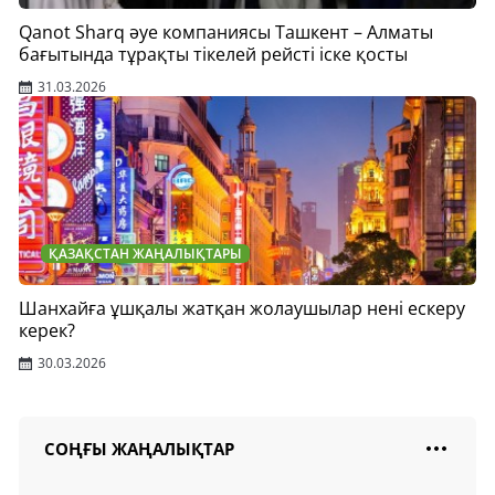
Qanot Sharq әуе компаниясы Ташкент – Алматы
бағытында тұрақты тікелей рейсті іске қосты
31.03.2026
ҚАЗАҚСТАН ЖАҢАЛЫҚТАРЫ
Шанхайға ұшқалы жатқан жолаушылар нені ескеру
керек?
30.03.2026
СОҢҒЫ ЖАҢАЛЫҚТАР