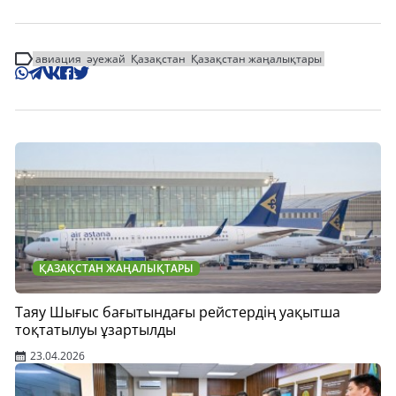
авиация
әуежай
Қазақстан
Қазақстан жаңалықтары
ҚАЗАҚСТАН ЖАҢАЛЫҚТАРЫ
Таяу Шығыс бағытындағы рейстердің уақытша
тоқтатылуы ұзартылды
23.04.2026