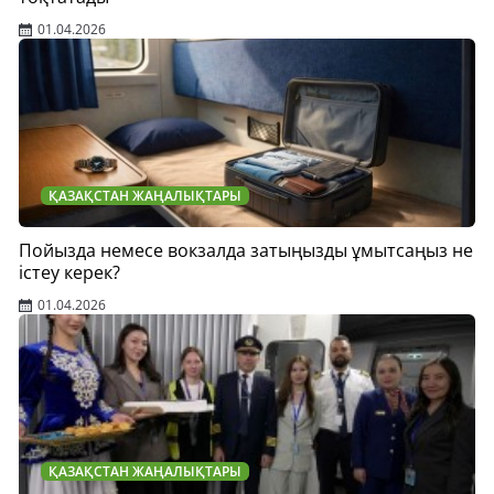
01.04.2026
ҚАЗАҚСТАН ЖАҢАЛЫҚТАРЫ
Пойызда немесе вокзалда затыңызды ұмытсаңыз не
істеу керек?
01.04.2026
ҚАЗАҚСТАН ЖАҢАЛЫҚТАРЫ