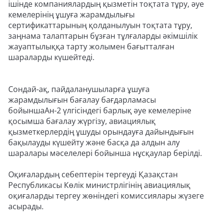
ішінде компаниялардың қызметін тоқтата тұру, әуе
кемелерінің ұшуға жарамдылығы
сертификаттарының қолданылуын тоқтата тұру,
заңнама талаптарын бұзған тұлғаларды әкімшілік
жауаптылыққа тарту жолымен бағытталған
шараларды күшейтеді.
Сондай-ақ, пайдаланушыларға ұшуға
жарамдылығын бағалау бағдарламасы
бойыншаАн-2 үлгісіндегі барлық әуе кемелеріне
қосымша бағалау жүргізу, авиациялық
қызметкерлердің ұшуды орындауға дайындығын
бақылауды күшейту және басқа да алдын алу
шаралары мәселелері бойынша нұсқаулар берілді.
Оқиғалардың себептерін тергеуді Қазақстан
Республикасы Көлік министрлігінің авиациялық
оқиғаларды тергеу жөніндегі комиссиялары жүзеге
асырады.