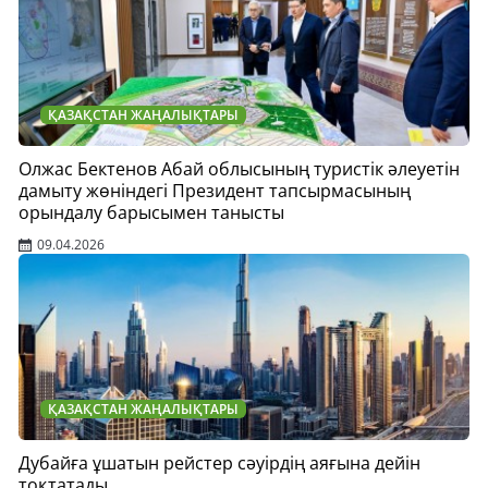
ҚАЗАҚСТАН ЖАҢАЛЫҚТАРЫ
Олжас Бектенов Абай облысының туристік әлеуетін
дамыту жөніндегі Президент тапсырмасының
орындалу барысымен танысты
09.04.2026
ҚАЗАҚСТАН ЖАҢАЛЫҚТАРЫ
Дубайға ұшатын рейстер сәуірдің аяғына дейін
тоқтатады