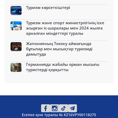
Туризм көрсеткіштері
Туризм және спорт министрлігінің іске
асырған іс-шаралары мен 2024 жылға
арналған міндеттері туралы
Жапонияның Тохоку аймағында
бұғылар мен мысықтар туризмді
дамытуда
Германияда жабайы орман мысығы
туристерді қорқытты
Есепке қою туралы № KZ16VPY00118275