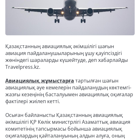
Қазақстанның авиациялық әкімшілігі шағын
авиация пайдаланушыларының ұшу қауіпсіздігі
жөніндегі шараларды күшейтуде, деп хабарлайды
Travelpress.kz.
Авиациялық жұмыстарға
тартылған шағын
авиациялық әуе кемелерін пайдаланудың көктемгі-
жазғы кезеңінің басталуымен авиациялық оқиғалар
фактілері жиілеп кетті.
Осыған байланысты Қазақстанның авиациялық
әкімшілігі ҚР Көлік министрлігі Азаматтық авиация
комитетінің тапсырмасы бойынша авиациялық
оқиғалардың қайталануының алдын алуға, оның