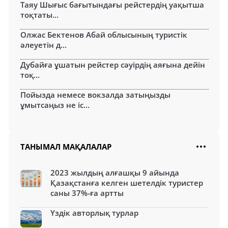
Таяу Шығыс бағытындағы рейстердің уақытша
тоқтаты...
Олжас Бектенов Абай облысының туристік
әлеуетін д...
Дубайға ұшатын рейстер сәуірдің аяғына дейін
тоқ...
Пойызда немесе вокзалда затыңызды
ұмытсаңыз не іс...
ТАНЫМАЛ МАҚАЛАЛАР
2023 жылдың алғашқы 9 айында
Қазақстанға келген шетелдік туристер
саны 37%-ға артты
Үздік авторлық турлар