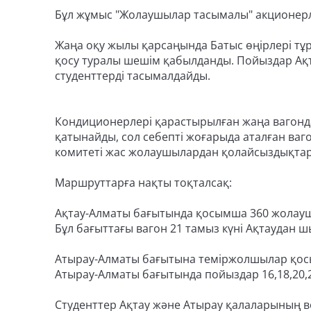
Бұл жұмыс "Жолаушылар тасымалы" акционерлі
Жаңа оқу жылы қарсаңында Батыс өңірлері т
қосу туралы шешім қабылданды. Пойыздар Ақ
студенттерді тасымалдайды.
Кондиционерлері қарастырылған жаңа вагонда
қатынайды, сол себепті жоғарыда аталған ваг
комитеті жас жолаушылардан қолайсыздықтар 
Маршруттарға нақты тоқталсақ:
Ақтау-Алматы бағытында қосымша 360 жолау
Бұл бағыттағы вагон 21 тамыз күні Ақтаудан ш
Атырау-Алматы бағытына теміржолшылар қосы
Атырау-Алматы бағытында пойыздар 16,18,20,
Студенттер Ақтау және Атырау қалаларының в