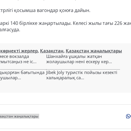
истрлігі қосымша вагондар қоюға дайын.
паркі 140 бірлікке жаңартылады. Келесі жылы тағы 226 жа
алғасуда.
,
көрнекті жерлер
,
Қазақстан
,
Қазақстан жаңалықтары
есе вокзалда
Шанхайға ұшқалы жатқан
ытсаңыз не іс...
жолаушылар нені ескеру кер...
лдықорған бағытында
Jibek Joly туристік пойызы кезекті
аушылар...
халықаралық са...
зақстан жаңалықтары