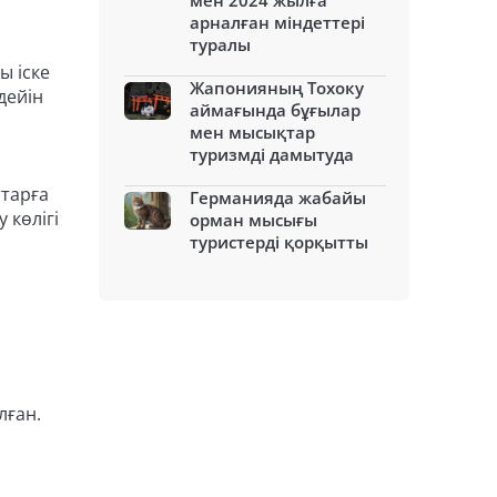
мен 2024 жылға
арналған міндеттері
туралы
ы іске
Жапонияның Тохоку
дейін
аймағында бұғылар
мен мысықтар
туризмді дамытуда
ттарға
Германияда жабайы
 көлігі
орман мысығы
туристерді қорқытты
лған.