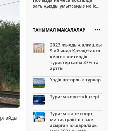
Пойызда немесе вокзалда
затыңызды ұмытсаңыз не іс...
ТАНЫМАЛ МАҚАЛАЛАР
2023 жылдың алғашқы
9 айында Қазақстанға
келген шетелдік
туристер саны 37%-ға
артты
Үздік авторлық турлар
Туризм көрсеткіштері
Туризм және спорт
арлайды
министрлігінің іске
асырған іс-шаралары