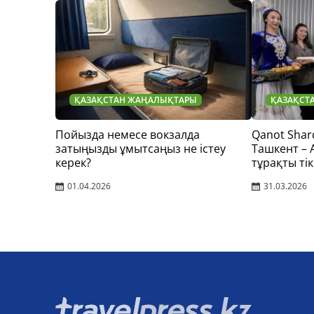
ҚАЗАҚСТАН ЖАҢАЛЫҚТАРЫ
ҚАЗАҚСТ
Пойызда немесе вокзалда
Qanot Shar
затыңызды ұмытсаңыз не істеу
Ташкент –
керек?
тұрақты тік
01.04.2026
31.03.2026