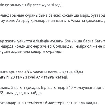
к қоғамымен бірлесе жүргізіледі.
ұрғындарының сұранысына сәйкес қосымша маршруттард
тау және Атырау қалаларынан шығып, Алматы қаласына 
р жазғы уақытта еліміздің аумағы бойынша басқа бағы
ондарда кондиционер жүйесі болмайды. Теміржол және су
үшін алдын-ала кешірім сұрайды.
шыға арналған 8 жолаушы вагоны қатынайды.
ығып, 23 тамыз күні Алматыға жетеді.
мша 3 вагон қосады. Бұл вагондар 540 жолаушыға арна
22 тамызда қатынайды.
окзалдарынан теміржол билеттерін сатып ала алады.