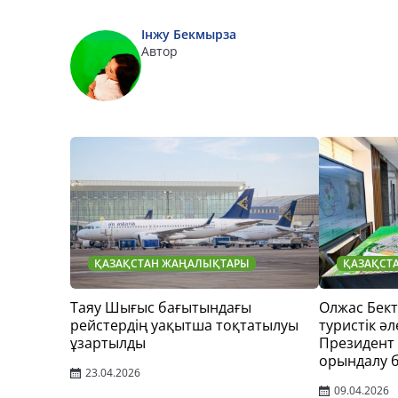
Інжу Бекмырза
Автор
ҚАЗАҚСТАН ЖАҢАЛЫҚТАРЫ
ҚАЗАҚСТ
Таяу Шығыс бағытындағы
Олжас Бек
рейстердің уақытша тоқтатылуы
туристік әл
ұзартылды
Президент
орындалу 
23.04.2026
09.04.2026