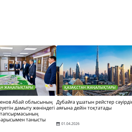
АН ЖАҢАЛЫҚТАРЫ
ҚАЗАҚСТАН ЖАҢАЛЫҚТАРЫ
тенов Абай облысының
Дубайға ұшатын рейстер сәуірді
еуетін дамыту жөніндегі
аяғына дейін тоқтатады
 тапсырмасының
барысымен танысты
01.04.2026