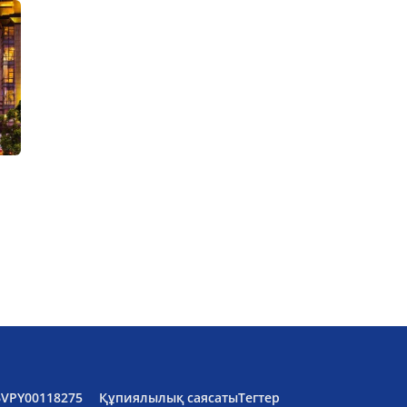
6VPY00118275
Құпиялылық саясаты
Тегтер