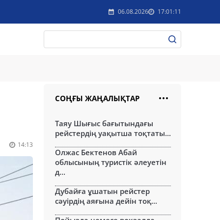
06.08.2026
17:01:11
СОҢҒЫ ЖАҢАЛЫҚТАР
Таяу Шығыс бағытындағы
рейстердің уақытша тоқтаты...
14:13
Олжас Бектенов Абай
облысының туристік әлеуетін
д...
Дубайға ұшатын рейстер
сәуірдің аяғына дейін тоқ...