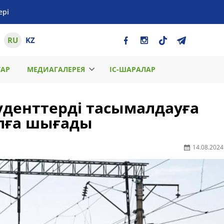
ері
RU
KZ
ТАР
МЕДИАГАЛЕРЕЯ
ІС-ШАРАЛАР
уденттерді тасымалдауға
лға шығады
14.08.2024