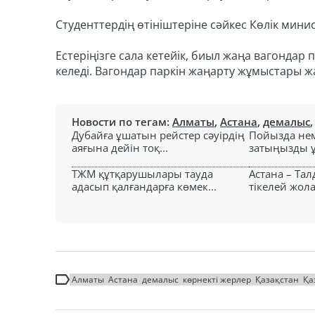
Студенттердің өтініштеріне сәйкес Көлік мин
Естеріңізге сала кетейік, биыл жаңа вагондар 
келеді. Вагондар паркін жаңарту жұмыстары ж
Новости по тегам:
Алматы
,
Астана
,
демалыс
Дубайға ұшатын рейстер сәуірдің
Пойызда нем
аяғына дейін тоқ...
затыңызды ұм
ТЖМ құтқарушылары тауда
Астана – Та
адасып қалғандарға көмек...
тікелей жол
Алматы
Астана
демалыс
көрнекті жерлер
Қазақстан
Қа