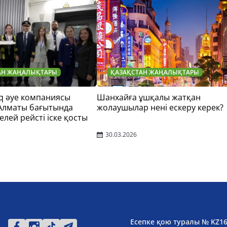
АН ЖАҢАЛЫҚТАРЫ
ҚАЗАҚСТАН ЖАҢАЛЫҚТАРЫ
q әуе компаниясы
Шанхайға ұшқалы жатқан
 Алматы бағытында
жолаушылар нені ескеру керек?
елей рейсті іске қосты
30.03.2026
Есепке қою туралы № KZ1