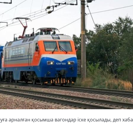
уға арналған қосымша вагондар іске қосылады, деп хаб