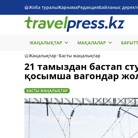
Жоба туралы
Жарнама
Редакция
Байланыс дерект
ЖАҢАЛЫҚТАР
МАҚАЛАЛАР
БАҒЫТ
Жаңалықтар
Басты жаңалықтар
21 тамыздан бастап ст
қосымша вагондар жо
БАСТЫ ЖАҢАЛЫҚТАР