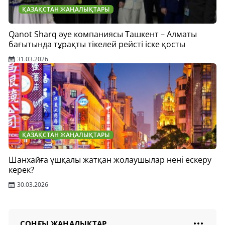
ҚАЗАҚСТАН ЖАҢАЛЫҚТАРЫ
Qanot Sharq әуе компаниясы Ташкент – Алматы
бағытында тұрақты тікелей рейсті іске қосты
31.03.2026
ҚАЗАҚСТАН ЖАҢАЛЫҚТАРЫ
Шанхайға ұшқалы жатқан жолаушылар нені ескеру
керек?
30.03.2026
СОҢҒЫ ЖАҢАЛЫҚТАР