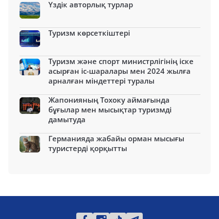
Үздік авторлық турлар
Туризм көрсеткіштері
Туризм және спорт министрлігінің іске
асырған іс-шаралары мен 2024 жылға
арналған міндеттері туралы
Жапонияның Тохоку аймағында
бұғылар мен мысықтар туризмді
дамытуда
Германияда жабайы орман мысығы
туристерді қорқытты