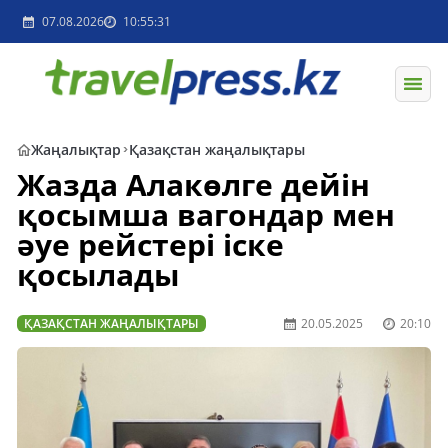
07.08.2026
10:55:31
Жаңалықтар
Қазақстан жаңалықтары
Жазда Алакөлге дейін
қосымша вагондар мен
әуе рейстері іске
қосылады
ҚАЗАҚСТАН ЖАҢАЛЫҚТАРЫ
20.05.2025
20:10