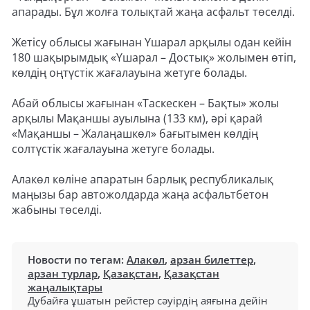
апарады. Бұл жолға толықтай жаңа асфальт төселді.
Жетісу облысы жағынан Үшарал арқылы одан кейін
180 шақырымдық «Үшарал – Достық» жолымен өтіп,
көлдің оңтүстік жағалауына жетуге болады.
Абай облысы жағынан «Таскескен – Бақты» жолы
арқылы Мақаншы ауылына (133 км), әрі қарай
«Мақаншы – Жалаңашкөл» бағытымен көлдің
солтүстік жағалауына жетуге болады.
Алакөл көліне апаратын барлық республикалық
маңызы бар автожолдарда жаңа асфальтбетон
жабыны төселді.
Новости по тегам:
Алакөл
,
арзан билеттер
,
арзан турлар
,
Қазақстан
,
Қазақстан
жаңалықтары
Дубайға ұшатын рейстер сәуірдің аяғына дейін