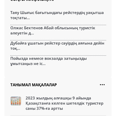
Таяу Шығыс бағытындағы рейстердің уақытша
тоқтаты...
Олжас Бектенов Абай облысының туристік
әлеуетін д...
Дубайға ұшатын рейстер сәуірдің аяғына дейін
тоқ...
Пойызда немесе вокзалда затыңызды
ұмытсаңыз не іс...
ТАНЫМАЛ МАҚАЛАЛАР
2023 жылдың алғашқы 9 айында
Қазақстанға келген шетелдік туристер
саны 37%-ға артты