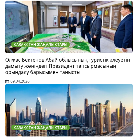
ҚАЗАҚСТАН ЖАҢАЛЫҚТАРЫ
Олжас Бектенов Абай облысының туристік әлеуетін
дамыту жөніндегі Президент тапсырмасының
орындалу барысымен танысты
09.04.2026
ҚАЗАҚСТАН ЖАҢАЛЫҚТАРЫ