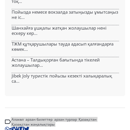
тоқ...
Пойызда немесе вокзалда затыңызды ұмытсаңыз
не іс...
Шанхайға ұшқалы жатқан жолаушылар нені
ескеру кер...
ТЖМ құтқарушылары тауда адасып қалғандарға
көмек...
Астана – Талдықорған бағытында тікелей
жолаушылар...
Jibek Joly туристік пойызы кезекті халықаралық
са...
Алакөл
арзан билеттер
арзан турлар
Қазақстан
Қазақстан жаңалықтары