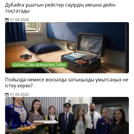
Дубайға ұшатын рейстер сәуірдің аяғына дейін
тоқтатады
01.04.2026
ҚАЗАҚСТАН ЖАҢАЛЫҚТАРЫ
Пойызда немесе вокзалда затыңызды ұмытсаңыз не
істеу керек?
01.04.2026