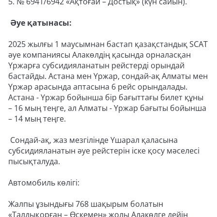
5. № 6941/6942 «Ақтоғай – Достық» (күн сайын).
Әуе қатынасы:
2025 жылғы 1 маусымнан бастап қазақстандық SCAT
әуе компаниясы Алакөлдің қасында орналасқан
Үржарға субсидияланатын рейстерді орындай
бастайды. Астана мен Үржар, сондай-ақ Алматы мен
Үржар арасында аптасына 6 рейс орындалады.
Астана - Үржар бойынша бір бағыттағы билет құны
– 16 мың теңге, ал Алматы - Үржар бағыты бойынша
– 14 мың теңге.
Сондай-ақ, жаз мезгілінде Үшарал қаласына
субсидияланатын әуе рейстерін іске қосу мәселесі
пысықталуда.
Автомобиль көлігі:
Жалпы ұзындығы 768 шақырым болатын
«Талдықорған – Өскемен» жолы Алакөлге дейін