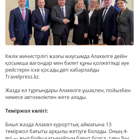
Көлік министрлігі жазғы маусымда Алакөлге дейін
қосымша вагондар мен билет құны қолжетімді әуе
рейстерін іске қосады,деп хабарлайды
Travelpress.kz.
Жазда ел тұрғындары Алакөлге ұшақпен, пойызбен
немесе автокөлікпен жете алады.
Теміржол көлігі:
Биыл жазда Алакөл курорттық аймағына 13
теміржол бағыты арқылы жетіуге болады. Оның 4-
еуі — жыл бойы қатынайтын бағыт болса, тағы 9-ы