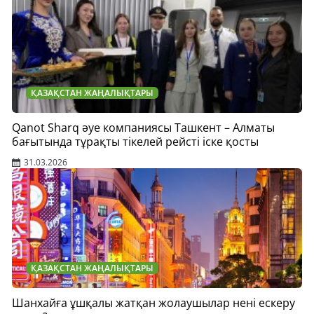
ҚАЗАҚСТАН ЖАҢАЛЫҚТАРЫ
Qanot Sharq әуе компаниясы Ташкент – Алматы
бағытында тұрақты тікелей рейсті іске қосты
31.03.2026
ҚАЗАҚСТАН ЖАҢАЛЫҚТАРЫ
Шанхайға ұшқалы жатқан жолаушылар нені ескеру