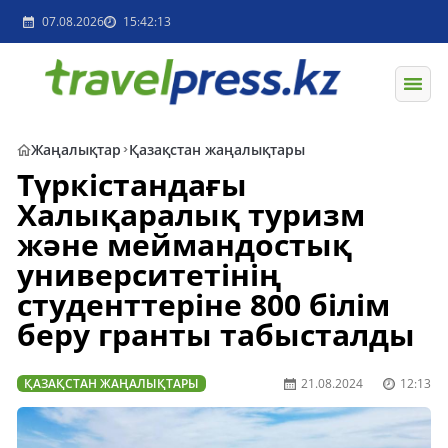
07.08.2026
15:42:13
Жаңалықтар
Қазақстан жаңалықтары
Түркістандағы
Халықаралық туризм
және меймандостық
университетінің
студенттеріне 800 білім
беру гранты табысталды
ҚАЗАҚСТАН ЖАҢАЛЫҚТАРЫ
21.08.2024
12:13