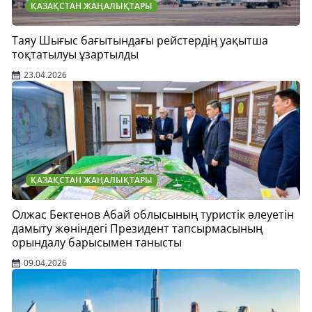
ҚАЗАҚСТАН ЖАҢАЛЫҚТАРЫ
Таяу Шығыс бағытындағы рейстердің уақытша
тоқтатылуы ұзартылды
23.04.2026
ҚАЗАҚСТАН ЖАҢАЛЫҚТАРЫ
Олжас Бектенов Абай облысының туристік әлеуетін
дамыту жөніндегі Президент тапсырмасының
орындалу барысымен танысты
09.04.2026