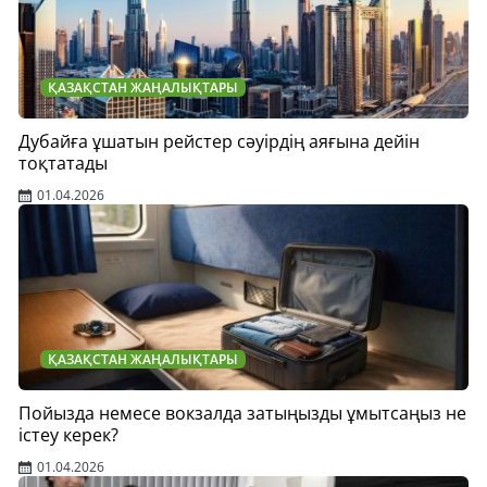
ҚАЗАҚСТАН ЖАҢАЛЫҚТАРЫ
Дубайға ұшатын рейстер сәуірдің аяғына дейін
тоқтатады
01.04.2026
ҚАЗАҚСТАН ЖАҢАЛЫҚТАРЫ
Пойызда немесе вокзалда затыңызды ұмытсаңыз не
істеу керек?
01.04.2026