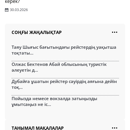
керек?
30.03.2026
СОҢҒЫ ЖАҢАЛЫҚТАР
Таяу Шығыс бағытындағы рейстердің уақытша
тоқтаты...
Олжас Бектенов Абай облысының туристік
әлеуетін д...
Дубайға ұшатын рейстер сәуірдің аяғына дейін
тоқ...
Пойызда немесе вокзалда затыңызды
ұмытсаңыз не іс...
ТАНЫМАЛ МАҚАЛАЛАР