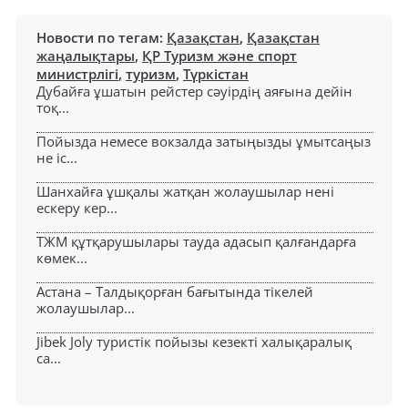
Новости по тегам:
Қазақстан
,
Қазақстан
жаңалықтары
,
ҚР Туризм және спорт
министрлігі
,
туризм
,
Түркістан
Дубайға ұшатын рейстер сәуірдің аяғына дейін
тоқ...
Пойызда немесе вокзалда затыңызды ұмытсаңыз
не іс...
Шанхайға ұшқалы жатқан жолаушылар нені
ескеру кер...
ТЖМ құтқарушылары тауда адасып қалғандарға
көмек...
Астана – Талдықорған бағытында тікелей
жолаушылар...
Jibek Joly туристік пойызы кезекті халықаралық
са...