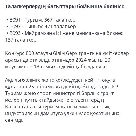
Талапкерлердің бағыттары бойынша бөлінісі:
• В091 - Туризм: 367 талапкер
• В092 - Тынығу: 421 талапкер
• В093 - Мейрамхана ісі және мейманхана бизнесі:
137 талапкер
Конкурс 800 атаулы білім беру грантына үміткерлер
арасында өткізілді, өтінімдер 2024 жылғы 20
маусымнан 18 тамызға дейін қабылданды.
Ақылы бөлімге және колледжден кейінгі оқуға
құжаттар 25-ші тамызға дейін қабылданады. ҚР
Туризм және спорт министрлігі барлық грант
иелерін құттықтайды және студенттердің
Қазақстандағы туризм және меймандостық
индустриясын дамытуға үлкен үлес қосатынына
сенімді.