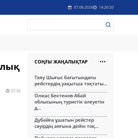
07.08.2026
14:20:20
СОҢҒЫ ЖАҢАЛЫҚТАР
ылық
Таяу Шығыс бағытындағы
рейстердің уақытша тоқтаты...
21:32
Олжас Бектенов Абай
облысының туристік әлеуетін
д...
Дубайға ұшатын рейстер
сәуірдің аяғына дейін тоқ...