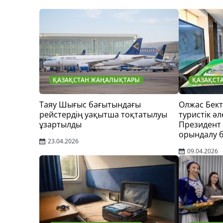
ҚАЗАҚСТАН ЖАҢАЛЫҚТАРЫ
ҚАЗАҚСТ
Таяу Шығыс бағытындағы
Олжас Бек
рейстердің уақытша тоқтатылуы
туристік әл
ұзартылды
Президент
орындалу 
23.04.2026
09.04.2026