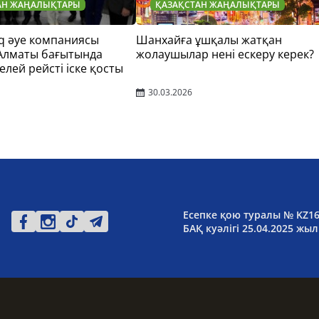
АН ЖАҢАЛЫҚТАРЫ
ҚАЗАҚСТАН ЖАҢАЛЫҚТАРЫ
q әуе компаниясы
Шанхайға ұшқалы жатқан
 Алматы бағытында
жолаушылар нені ескеру керек?
елей рейсті іске қосты
30.03.2026
Есепке қою туралы № KZ1
БАҚ куәлігі 25.04.2025 жыл