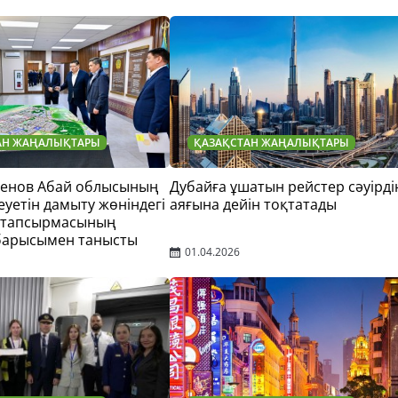
АН ЖАҢАЛЫҚТАРЫ
ҚАЗАҚСТАН ЖАҢАЛЫҚТАРЫ
тенов Абай облысының
Дубайға ұшатын рейстер сәуірді
еуетін дамыту жөніндегі
аяғына дейін тоқтатады
 тапсырмасының
барысымен танысты
01.04.2026