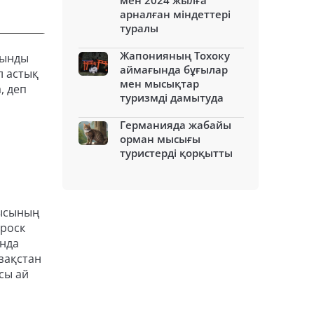
мен 2024 жылға
арналған міндеттері
туралы
Жапонияның Тохоку
шынды
аймағында бұғылар
л астық
мен мысықтар
, деп
туризмді дамытуда
Германияда жабайы
орман мысығы
туристерді қорқытты
лысының
гроск
ында
зақстан
сы ай