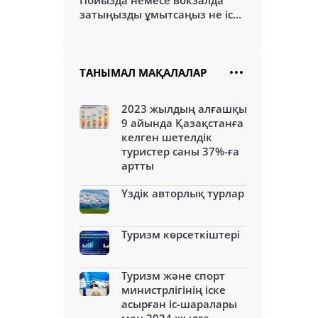
Пойызда немесе вокзалда
затыңызды ұмытсаңыз не іс...
ТАНЫМАЛ МАҚАЛАЛАР
2023 жылдың алғашқы
9 айында Қазақстанға
келген шетелдік
туристер саны 37%-ға
артты
Үздік авторлық турлар
Туризм көрсеткіштері
Туризм және спорт
министрлігінің іске
асырған іс-шаралары