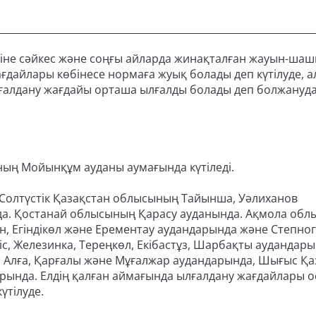
уіне сәйкес және соңғы айларда жинақталған жауын-ша
дайлары көбінесе нормаға жуық болады деп күтілуде, а
ғалдану жағдайы орташа ылғалды болады деп болжануда
ң Мойынқұм ауданы аумағында күтіледі.
. Солтүстік Қазақстан облысының Тайынша, Уәлиханов
да. Қостанай облысының Қарасу ауданында. Ақмола об
ан, Егіндікөл және Ерементау аудандарында және Степно
с, Железинка, Тереңкөл, Екібастұз, Шарбақты аудандар
 Алға, Қарғалы және Мұғалжар аудандарында, Шығыс Қа
ында. Елдің қалған аймағында ылғалдану жағдайлары о
үтілуде.