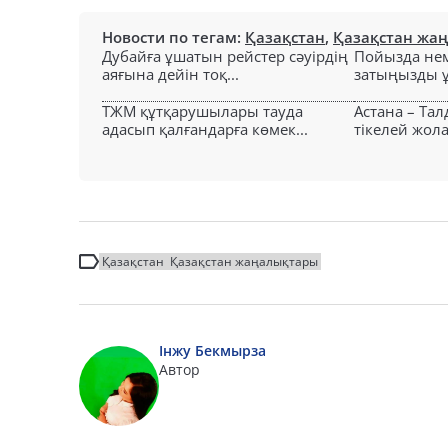
Новости по тегам:
Қазақстан
,
Қазақстан жа
Дубайға ұшатын рейстер сәуірдің
Пойызда нем
аяғына дейін тоқ...
затыңызды ұм
ТЖМ құтқарушылары тауда
Астана – Та
адасып қалғандарға көмек...
тікелей жол
Қазақстан
Қазақстан жаңалықтары
Інжу Бекмырза
Автор