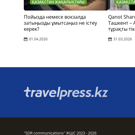
ҚАЗАҚСТАН ЖАҢАЛЫҚТАРЫ
ҚАЗАҚСТ
Пойызда немесе вокзалда
Qanot Shar
затыңызды ұмытсаңыз не істеу
Ташкент –
керек?
тұрақты тік
01.04.2026
31.03.2026
"SDR communications" ЖШС 2023 - 2026