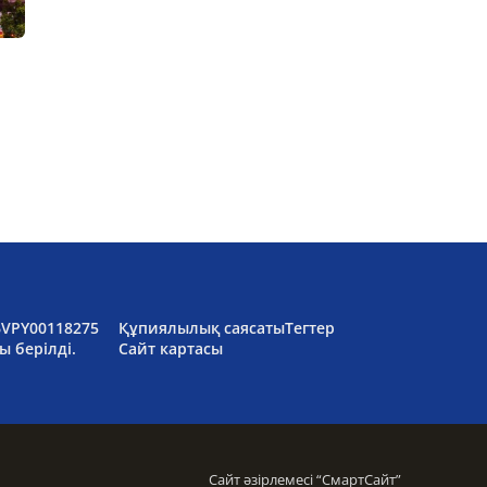
6VPY00118275
Құпиялылық саясаты
Тегтер
ы берілді.
Сайт картасы
Сайт әзірлемесі “
СмартСайт
”