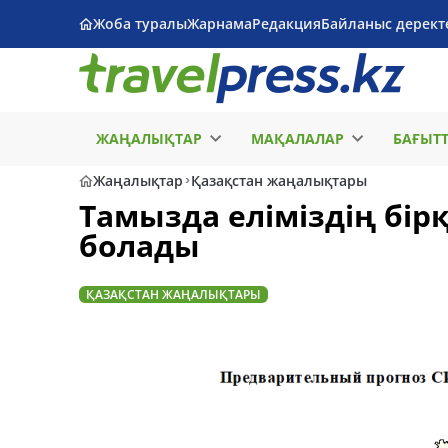
Жоба туралы
Жарнама
Редакция
Байланыс дерект
ЖАҢАЛЫҚТАР
МАҚАЛАЛАР
БАҒЫТ
Жаңалықтар
Қазақстан жаңалықтары
Тамызда еліміздің бі
болады
ҚАЗАҚСТАН ЖАҢАЛЫҚТАРЫ