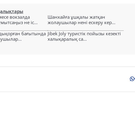
ңалықтары
есе вокзалда
Шанхайға ұшқалы жатқан
ытсаңыз не іс...
жолаушылар нені ескеру кер...
лдықорған бағытында
Jibek Joly туристік пойызы кезекті
аушылар...
халықаралық са...