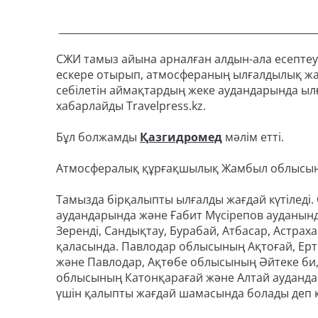
СЖИ тамыз айына арналған алдын-ала есепте
ескере отырып, атмосфераның ылғалдылық жағ
себілетін аймақтардың жеке аудандарында ыл
хабарлайды Travelpress.kz.
Бұл болжамды
Қазгидромед
мәлім етті.
Атмосфералық құрғақшылық Жамбыл облысыны
Тамызда бірқалыпты ылғалды жағдай күтіледі
аудандарында және Ғабит Мүсірепов ауданын
Зеренді, Сандықтау, Бурабай, Атбасар, Астрах
қаласында. Павлодар облысының Ақтоғай, Ерті
және Павлодар, Ақтөбе облысының Әйтеке би,
облысының Катонқарағай және Алтай аудандар
үшін қалыпты жағдай шамасында болады деп к