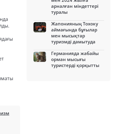
мен 2024 жылға
арналған міндеттері
туралы
ында
Жапонияның Тохоку
лды.
аймағында бұғылар
мен мысықтар
иядағы
туризмді дамытуда
Германияда жабайы
ет
орман мысығы
туристерді қорқытты
Алматы
ризм