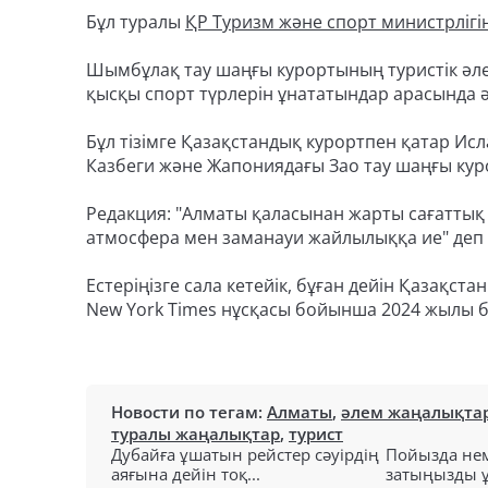
Бұл туралы
ҚР Туризм және спорт министрлігін
Шымбұлақ тау шаңғы курортының туристік әл
қысқы спорт түрлерін ұнататындар арасында ә
Бұл тізімге Қазақстандық курортпен қатар Исл
Казбеги және Жапониядағы Зао тау шаңғы кур
Редакция: "Алматы қаласынан жарты сағатты
атмосфера мен заманауи жайлылыққа ие" деп са
Естеріңізге сала кетейік, бұған дейін Қазақст
New York Times нұсқасы бойынша 2024 жылы ба
Новости по тегам:
Алматы
,
әлем жаңалықта
туралы жаңалықтар
,
турист
Дубайға ұшатын рейстер сәуірдің
Пойызда нем
аяғына дейін тоқ...
затыңызды ұм