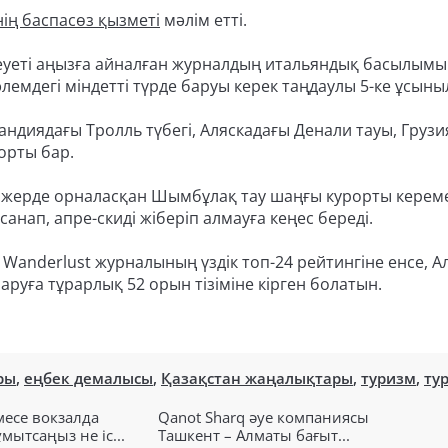
ің баспасөз қызметі
мәлім етті.
еуеті аңызға айналған журналдың итальяндық басылым
лемдегі міндетті түрде баруы керек таңдаулы 5-ке ұсыны
андиядағы Тролль түбегі, Аляскадағы Денали тауы, Груз
орты бар.
қ жерде орналасқан Шымбұлақ тау шаңғы курорты керем
нап, апре-скиді жіберіп алмауға кеңес береді.
ан Wanderlust журналының үздік топ-24 рейтингіне енсе, 
руға тұрарлық 52 орын тізіміне кірген болатын.
ры
,
еңбек демалысы
,
Қазақстан жаңалықтары
,
туризм
,
ту
есе вокзалда
Qanot Sharq әуе компаниясы
ытсаңыз не іс...
Ташкент – Алматы бағыт...