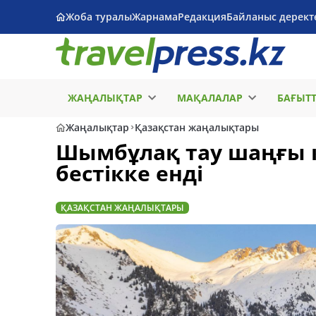
Жоба туралы
Жарнама
Редакция
Байланыс дерект
ЖАҢАЛЫҚТАР
МАҚАЛАЛАР
БАҒЫТ
Жаңалықтар
Қазақстан жаңалықтары
Шымбұлақ тау шаңғы к
бестікке енді
ҚАЗАҚСТАН ЖАҢАЛЫҚТАРЫ