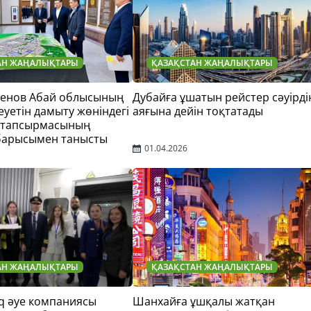
АН ЖАҢАЛЫҚТАРЫ
ҚАЗАҚСТАН ЖАҢАЛЫҚТАРЫ
тенов Абай облысының
Дубайға ұшатын рейстер сәуірді
еуетін дамыту жөніндегі
аяғына дейін тоқтатады
 тапсырмасының
барысымен танысты
01.04.2026
АН ЖАҢАЛЫҚТАРЫ
ҚАЗАҚСТАН ЖАҢАЛЫҚТАРЫ
q әуе компаниясы
Шанхайға ұшқалы жатқан