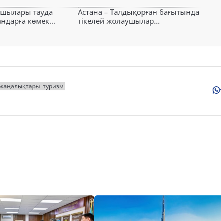
ушылары тауда
Астана – Талдықорған бағытында
ндарға көмек...
тікелей жолаушылар...
 жаңалықтары
туризм