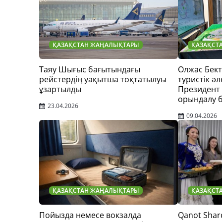
ҚАЗАҚСТАН ЖАҢАЛЫҚТАРЫ
ҚАЗАҚСТ
Таяу Шығыс бағытындағы
Олжас Бек
рейстердің уақытша тоқтатылуы
туристік әл
ұзартылды
Президент
орындалу 
23.04.2026
09.04.2026
ҚАЗАҚСТАН ЖАҢАЛЫҚТАРЫ
ҚАЗАҚСТ
Пойызда немесе вокзалда
Qanot Shar