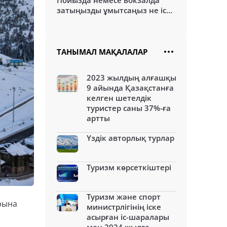
Пойызда немесе вокзалда
затыңызды ұмытсаңыз не іс...
ТАНЫМАЛ МАҚАЛАЛАР
2023 жылдың алғашқы
9 айында Қазақстанға
келген шетелдік
туристер саны 37%-ға
артты
Үздік авторлық турлар
Туризм көрсеткіштері
Туризм және спорт
арына
министрлігінің іске
асырған іс-шаралары