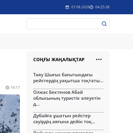
07.08.2026
04:25:38
СОҢҒЫ ЖАҢАЛЫҚТАР
Таяу Шығыс бағытындағы
рейстердің уақытша тоқтаты...
16:17
Олжас Бектенов Абай
облысының туристік әлеуетін
д...
Дубайға ұшатын рейстер
сәуірдің аяғына дейін тоқ...