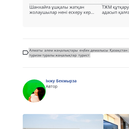
Шанхайға ұшқалы жатқан
ТЖМ құтқар
жолаушылар нені ескеру кер...
адасып қалға
Алматы
әлем жаңалықтары
еңбек демалысы
Қазақстан
туризм туралы жаңалықтар
турист
Інжу Бекмырза
Автор