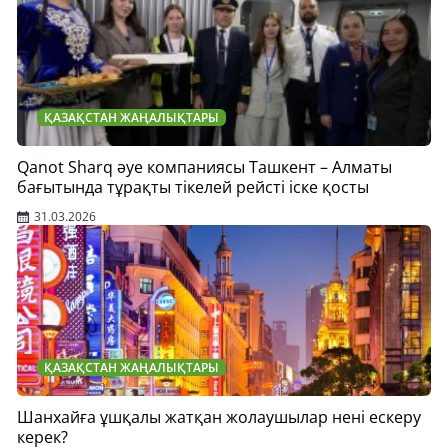
ҚАЗАҚСТАН ЖАҢАЛЫҚТАРЫ
Qanot Sharq әуе компаниясы Ташкент – Алматы
бағытында тұрақты тікелей рейсті іске қосты
31.03.2026
ҚАЗАҚСТАН ЖАҢАЛЫҚТАРЫ
Шанхайға ұшқалы жатқан жолаушылар нені ескеру
керек?