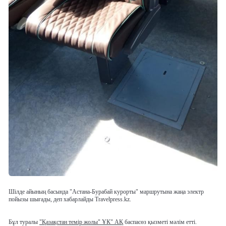
Шілде айының басында "Астана-Бурабай курорты" маршрутына жаңа электр
пойызы шығады, деп хабарлайды Travelpress.kz.
Бұл туралы
"Қазақстан темір жолы" ҰК" АҚ
баспасөз қызметі мәлім етті.