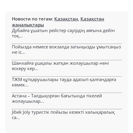
Новости по тегам:
Қазақстан
,
Қазақстан
жаңалықтары
Дубайға ұшатын рейстер сәуірдің аяғына дейін
тоқ...
Пойызда немесе вокзалда затыңызды ұмытсаңыз
не іс...
Шанхайға ұшқалы жатқан жолаушылар нені
ескеру кер...
ТЖМ құтқарушылары тауда адасып қалғандарға
көмек...
Астана – Талдықорған бағытында тікелей
жолаушылар...
Jibek Joly туристік пойызы кезекті халықаралық
са...