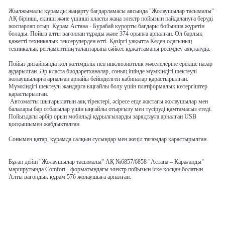
Жылжымалы құрамды жаңарту бағдарламасы аясында "Жолаушылар тасымалы"
АҚ бірінші, екінші және үшінші класты жаңа электр пойызын пайдалануға беруді
жоспарлап отыр. Құрам Астана - Бурабай курорты бағдары бойынша жүретін
болады. Пойыз алты вагоннан тұрады және 374 орынға арналған. Ол барлық
қажетті техникалық тексерулерден өтті. Қазіргі уақытта Кеден одағының
техникалық регламентінің талаптарына сәйкес құжаттаманы ресімдеу аяқталуда.
Пойыз дизайнында қол жетімділік пен инклюзивтілік мәселелеріне ерекше назар
аударылған. Әр класта биодәретханалар, соның ішінде мүмкіндігі шектеулі
жолаушыларға арналған арнайы бейінделген кабиналар қарастырылған.
Мүмкіндігі шектеулі жандарға ыңғайлы болу үшін платформалық көтергіштер
қарастырылған.
Автоматты шығарылатын аяқ тіректері, әсіресе егде жастағы жолаушылар мен
балалары бар отбасылар үшін ыңғайлы отырғызу мен түсіруді қамтамасыз етеді.
Пойыздағы әрбір орын мобильді құрылғыларды зарядтауға арналған USB
қосқышымен жабдықталған.
Сонымен қатар, құрамда салқын сусындар мен жеңіл тағамдар қарастырылған.
Бұған дейін "Жолаушылар тасымалы" АҚ №6857/6858 "Астана – Қарағанды"
маршрутында Сomfort+ форматындағы электр пойызын іске қосқан болатын.
Алты вагондық құрам 576 жолаушыға арналған.