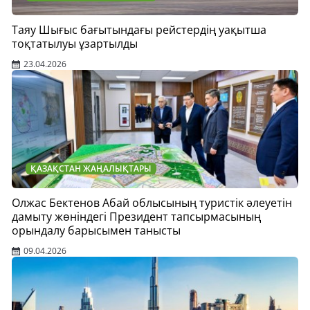
Таяу Шығыс бағытындағы рейстердің уақытша
тоқтатылуы ұзартылды
23.04.2026
ҚАЗАҚСТАН ЖАҢАЛЫҚТАРЫ
Олжас Бектенов Абай облысының туристік әлеуетін
дамыту жөніндегі Президент тапсырмасының
орындалу барысымен танысты
09.04.2026