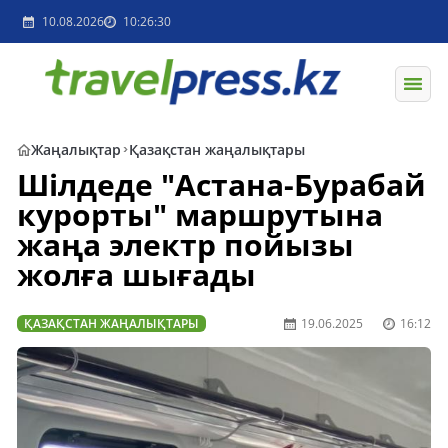
10.08.2026
10:26:30
Жаңалықтар
Қазақстан жаңалықтары
Шілдеде "Астана-Бурабай
курорты" маршрутына
жаңа электр пойызы
жолға шығады
ҚАЗАҚСТАН ЖАҢАЛЫҚТАРЫ
19.06.2025
16:12