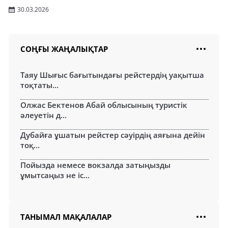
30.03.2026
СОҢҒЫ ЖАҢАЛЫҚТАР
Таяу Шығыс бағытындағы рейстердің уақытша
тоқтаты...
Олжас Бектенов Абай облысының туристік
әлеуетін д...
Дубайға ұшатын рейстер сәуірдің аяғына дейін
тоқ...
Пойызда немесе вокзалда затыңызды
ұмытсаңыз не іс...
ТАНЫМАЛ МАҚАЛАЛАР