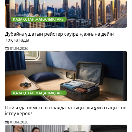
ҚАЗАҚСТАН ЖАҢАЛЫҚТАРЫ
Дубайға ұшатын рейстер сәуірдің аяғына дейін
тоқтатады
01.04.2026
ҚАЗАҚСТАН ЖАҢАЛЫҚТАРЫ
Пойызда немесе вокзалда затыңызды ұмытсаңыз не
істеу керек?
01.04.2026