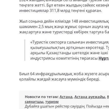
теңгеге жетті. Бұл өткен жылдың сәйкес кезе
инвестициялар 311,8 млрд теңгені құраған.
Жыл соңына дейін елімізде 148 инвестициялық
шамамен 2,5 мың жаңа жұмыс орнын ашуға мүм
жақсартуға және туристерді көбірек тартуға б
«Туристік секторға салынған инвестици
қызығушылықтың артқанын көрсетеді. Т
арқылы Қазақстанды шетелдік және ішкі 
индустриясы комитетінің төрағасы
Нұрт
Биыл 64 инфрақұрылымдық жоба жүзеге асырыл
қолайлы жағдай жасауға мүмкіндік береді.
Новости по тегам:
Астана
,
Астана әуежайы
,
саяхатшы
,
туризм
Дубайға ұшатын рейстер сәуірдің
Пойызда нем