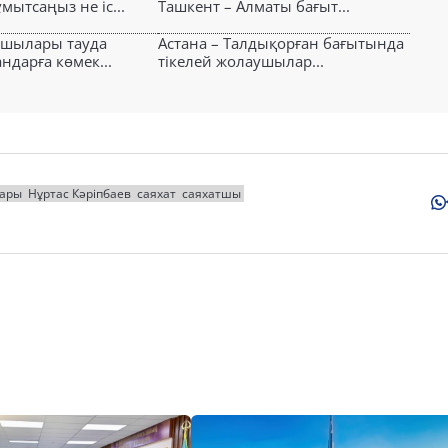
ытсаңыз не іс...
Ташкент – Алматы бағыт...
ушылары тауда
Астана – Талдықорған бағытында
ндарға көмек...
тікелей жолаушылар...
тары
Нұртас Кәріпбаев
саяхат
саяхатшы