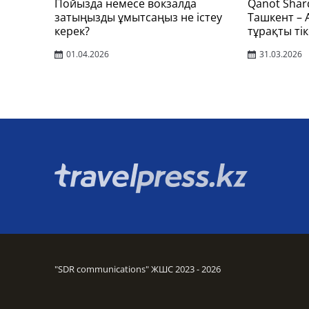
Пойызда немесе вокзалда
Qanot Shar
затыңызды ұмытсаңыз не істеу
Ташкент –
керек?
тұрақты тік
01.04.2026
31.03.2026
"SDR communications" ЖШС 2023 - 2026