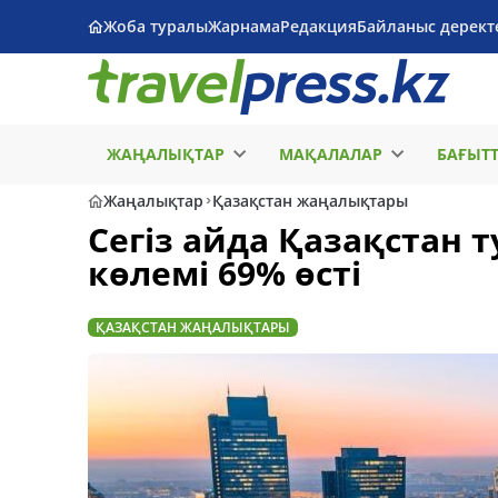
Жоба туралы
Жарнама
Редакция
Байланыс дерект
ЖАҢАЛЫҚТАР
МАҚАЛАЛАР
БАҒЫТ
Жаңалықтар
Қазақстан жаңалықтары
Сегіз айда Қазақстан 
көлемі 69% өсті
ҚАЗАҚСТАН ЖАҢАЛЫҚТАРЫ