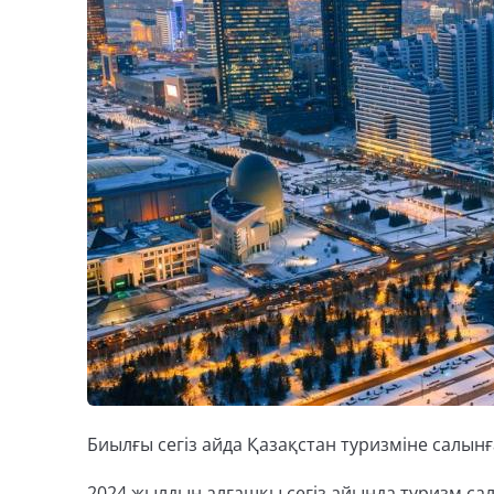
Биылғы сегіз айда Қазақстан туризміне салынға
2024 жылдың алғашқы сегіз айында туризм сал