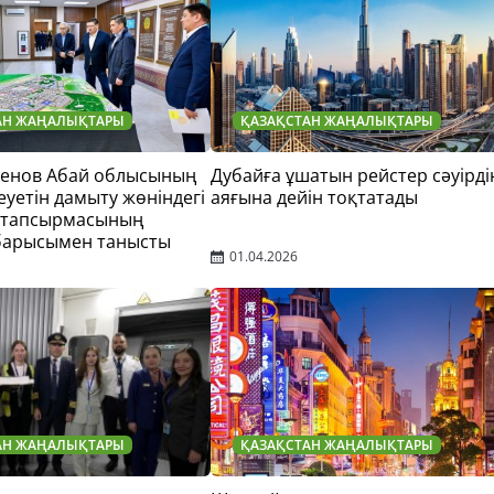
АН ЖАҢАЛЫҚТАРЫ
ҚАЗАҚСТАН ЖАҢАЛЫҚТАРЫ
тенов Абай облысының
Дубайға ұшатын рейстер сәуірді
еуетін дамыту жөніндегі
аяғына дейін тоқтатады
 тапсырмасының
барысымен танысты
01.04.2026
АН ЖАҢАЛЫҚТАРЫ
ҚАЗАҚСТАН ЖАҢАЛЫҚТАРЫ