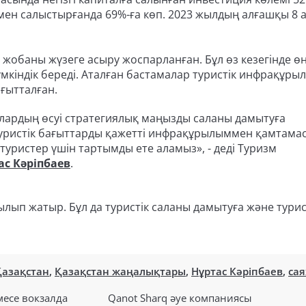
ңімен салыстырғанда 69%-ға көп. 2023 жылдың алғашқы 8
 жобаны жүзеге асыру жоспарланған. Бұл өз кезегінде ө
кіндік береді. Аталған бастамалар туристік инфрақұр
ағытталған.
ялардың өсуі стратегиялық маңызды саланы дамытуға
уристік бағыттарды қажетті инфрақұрылыммен қамтамас
туристер үшін тартымды ете аламыз», - деді Туризм
ас Кәріпбаев
.
ып жатыр. Бұл да туристік саланы дамытуға және тури
Қазақстан
,
Қазақстан жаңалықтары
,
Нұртас Кәріпбаев
,
сая
есе вокзалда
Qanot Sharq әуе компаниясы