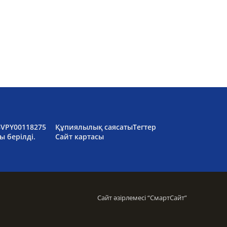
6VPY00118275
Құпиялылық саясаты
Тегтер
ы берілді.
Сайт картасы
Сайт әзірлемесі “
СмартСайт
”