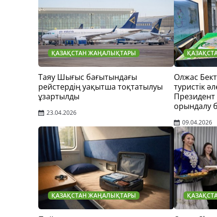
ҚАЗАҚСТАН ЖАҢАЛЫҚТАРЫ
ҚАЗАҚСТ
Таяу Шығыс бағытындағы
Олжас Бек
рейстердің уақытша тоқтатылуы
туристік әл
ұзартылды
Президент
орындалу 
23.04.2026
09.04.2026
ҚАЗАҚСТАН ЖАҢАЛЫҚТАРЫ
ҚАЗАҚСТ