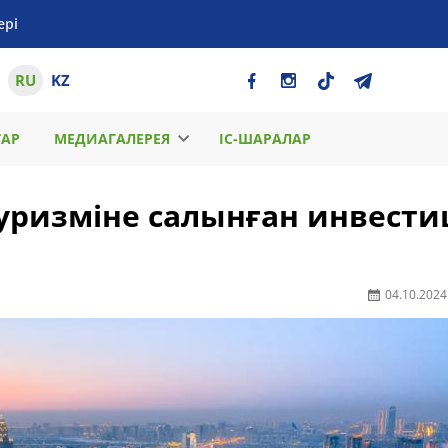
ері
RU
KZ
ТАР
МЕДИАГАЛЕРЕЯ
ІС-ШАРАЛАР
туризміне салынған инвест
04.10.2024