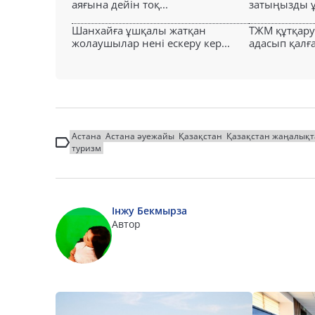
аяғына дейін тоқ...
затыңызды ұм
Шанхайға ұшқалы жатқан
ТЖМ құтқар
жолаушылар нені ескеру кер...
адасып қалға
Астана
Астана әуежайы
Қазақстан
Қазақстан жаңалық
туризм
Інжу Бекмырза
Автор