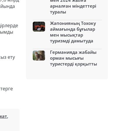
мен 2024 жылға
 айында
арналған міндеттері
туралы
Жапонияның Тохоку
ңірлерде
аймағында бұғылар
ылымды
мен мысықтар
туризмді дамытуда
Германияда жабайы
ыз ету
орман мысығы
туристерді қорқытты
стерге
хат
,