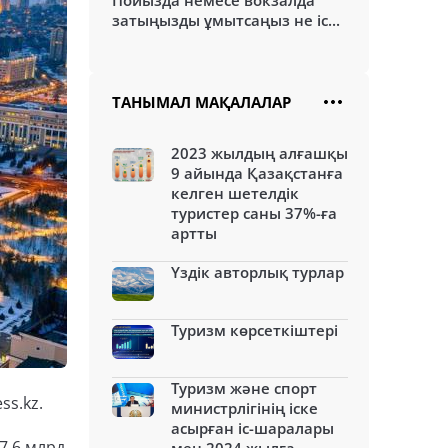
Пойызда немесе вокзалда
затыңызды ұмытсаңыз не іс...
ТАНЫМАЛ МАҚАЛАЛАР
2023 жылдың алғашқы
9 айында Қазақстанға
келген шетелдік
туристер саны 37%-ға
артты
Үздік авторлық турлар
Туризм көрсеткіштері
Туризм және спорт
ss.kz.
министрлігінің іске
асырған іс-шаралары
7,6 млрд