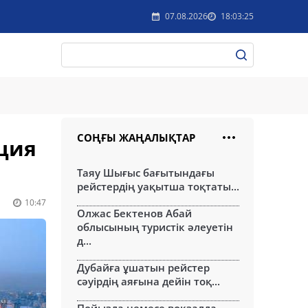
07.08.2026
18:03:25
СОҢҒЫ ЖАҢАЛЫҚТАР
иция
Таяу Шығыс бағытындағы
рейстердің уақытша тоқтаты...
10:47
Олжас Бектенов Абай
облысының туристік әлеуетін
д...
Дубайға ұшатын рейстер
сәуірдің аяғына дейін тоқ...