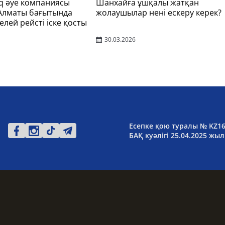
q әуе компаниясы
Шанхайға ұшқалы жатқан
 Алматы бағытында
жолаушылар нені ескеру керек?
елей рейсті іске қосты
30.03.2026
Есепке қою туралы № KZ1
БАҚ куәлігі 25.04.2025 жыл