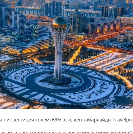
н инвестиция көлемі 69% өсті, деп хабарлайды Travelpre
асында негізгі капиталға салынған инвестиция көлемі 52