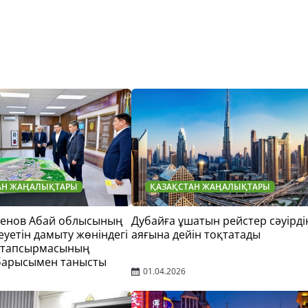
АН ЖАҢАЛЫҚТАРЫ
ҚАЗАҚСТАН ЖАҢАЛЫҚТАРЫ
тенов Абай облысының
Дубайға ұшатын рейстер сәуірді
еуетін дамыту жөніндегі
аяғына дейін тоқтатады
 тапсырмасының
барысымен танысты
01.04.2026