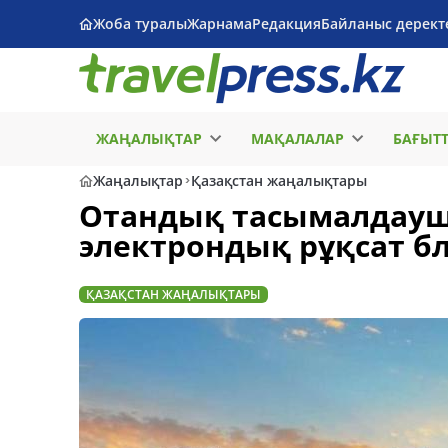
Жоба туралы
Жарнама
Редакция
Байланыс дерект
ЖАҢАЛЫҚТАР
МАҚАЛАЛАР
БАҒЫТ
Жаңалықтар
Қазақстан жаңалықтары
Отандық тасымалдауш
электрондық рұқсат бла
ҚАЗАҚСТАН ЖАҢАЛЫҚТАРЫ