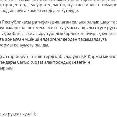
роцестерді едәуір жеңілдетіп, жүк тасымалын тиімдірек
лдын алуға көмектеседі деп күтілуде.
ан Республикасы ратификациялаған халықаралық шартта
аушыларына шет мемлекеттің аумағы арқылы өтуге рұқс
ық жобаны іске асыру туралы» бірлескен бұйрық күшіне 
уға арналған үшінші елдерге/елдерден тасымалдауға
 форматқа ауыстырылды.
аттар беруге өтініштерді қабылдауды ҚР Қаржы минист
ргандары CarGoRuqsat электрондық кезегінің
сырады.
з рұқсат куәлігі;