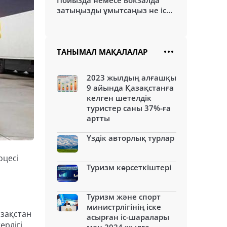
Пойызда немесе вокзалда
затыңызды ұмытсаңыз не іс...
ТАНЫМАЛ МАҚАЛАЛАР
2023 жылдың алғашқы
9 айында Қазақстанға
келген шетелдік
туристер саны 37%-ға
артты
Үздік авторлық турлар
оцесі
Туризм көрсеткіштері
Туризм және спорт
министрлігінің іске
азақстан
асырған іс-шаралары
рлігі,