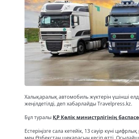
Халықаралық автомобиль жүктерін үшінші елде
жеңілдетілді, деп хабарлайды Travelpress.kz.
Бұл туралы
ҚР Көлік министрлігінің баспас
Естеріңізге сала кетейік, 13 сәуір күні цифр
мен Өзбекстан шекарасын кесіп өтті. Осылайша,