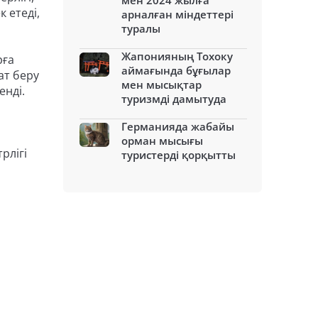
мен 2024 жылға
 етеді,
арналған міндеттері
туралы
Жапонияның Тохоку
рға
аймағында бұғылар
ат беру
мен мысықтар
енді.
туризмді дамытуда
Германияда жабайы
орман мысығы
рлігі
туристерді қорқытты