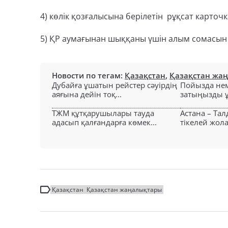
4) көлік қозғалысына берілетін рұқсат карточ
5) ҚР аумағынан шыққаны үшін алым сомасын
Новости по тегам:
Қазақстан
,
Қазақстан жа
Дубайға ұшатын рейстер сәуірдің
Пойызда нем
аяғына дейін тоқ...
затыңызды ұм
ТЖМ құтқарушылары тауда
Астана – Та
адасып қалғандарға көмек...
тікелей жол
Қазақстан
Қазақстан жаңалықтары