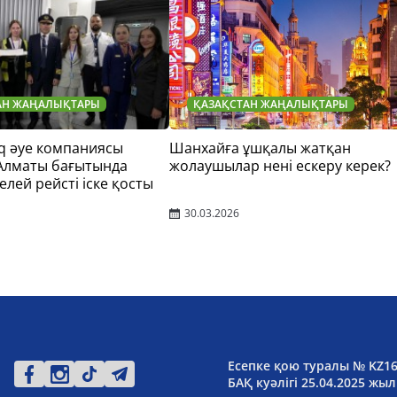
АН ЖАҢАЛЫҚТАРЫ
ҚАЗАҚСТАН ЖАҢАЛЫҚТАРЫ
q әуе компаниясы
Шанхайға ұшқалы жатқан
 Алматы бағытында
жолаушылар нені ескеру керек?
елей рейсті іске қосты
30.03.2026
Есепке қою туралы № KZ1
БАҚ куәлігі 25.04.2025 жыл