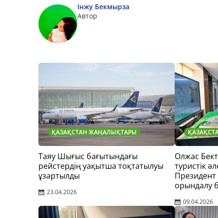
Інжу Бекмырза
Автор
ҚАЗАҚСТАН ЖАҢАЛЫҚТАРЫ
ҚАЗАҚСТ
Таяу Шығыс бағытындағы
Олжас Бек
рейстердің уақытша тоқтатылуы
туристік әл
ұзартылды
Президент
орындалу 
23.04.2026
09.04.2026