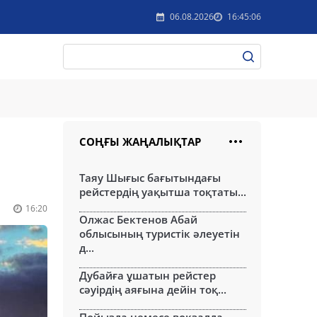
06.08.2026
16:45:06
СОҢҒЫ ЖАҢАЛЫҚТАР
Таяу Шығыс бағытындағы
рейстердің уақытша тоқтаты...
16:20
Олжас Бектенов Абай
облысының туристік әлеуетін
д...
Дубайға ұшатын рейстер
сәуірдің аяғына дейін тоқ...