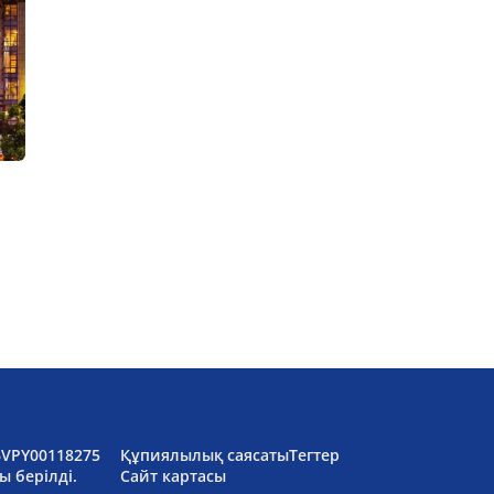
6VPY00118275
Құпиялылық саясаты
Тегтер
ы берілді.
Сайт картасы