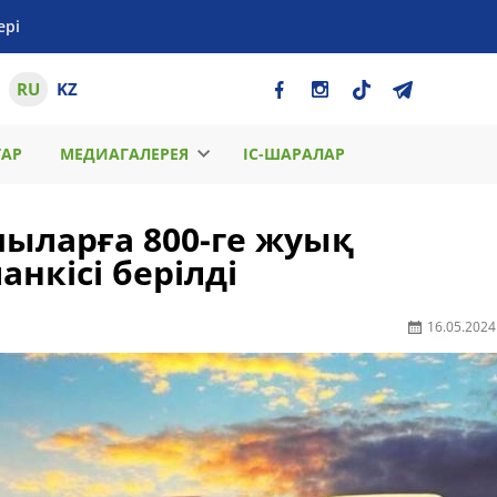
ері
RU
KZ
ТАР
МЕДИАГАЛЕРЕЯ
ІС-ШАРАЛАР
ыларға 800-ге жуық
нкісі берілді
16.05.2024