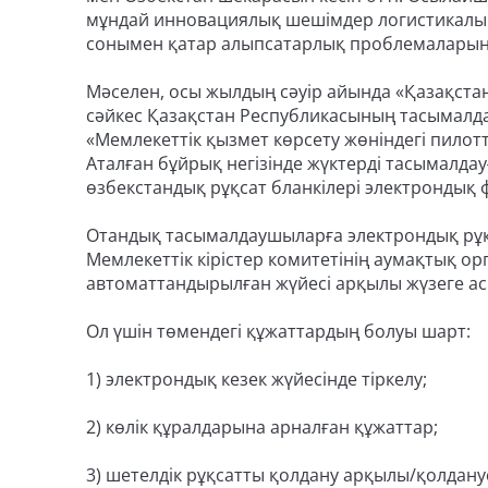
мұндай инновациялық шешімдер логистикалық п
сонымен қатар алыпсатарлық проблемаларын а
Мәселен, осы жылдың сәуір айында «Қазақст
сәйкес Қазақстан Республикасының тасымалд
«Мемлекеттік қызмет көрсету жөніндегі пилотт
Аталған бұйрық негізінде жүктерді тасымалда
өзбекстандық рұқсат бланкілері электрондық
Отандық тасымалдаушыларға электрондық рұқс
Мемлекеттік кірістер комитетінің аумақтық о
автоматтандырылған жүйесі арқылы жүзеге а
Ол үшін төмендегі құжаттардың болуы шарт:
1) электрондық кезек жүйесінде тіркелу;
2) көлік құралдарына арналған құжаттар;
3) шетелдік рұқсатты қолдану арқылы/қолданусы