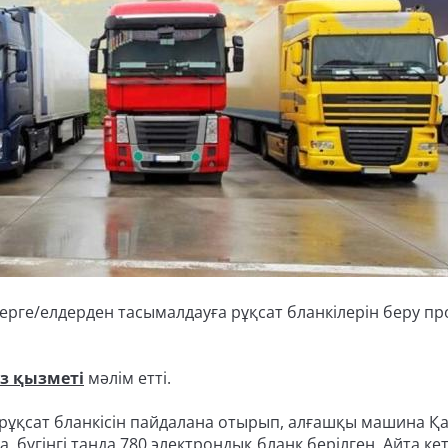
рге/елдерден тасымалдауға рұқсат бланкілерін беру пр
өз қызметі
мәлім етті.
лық рұқсат бланкісін пайдалана отырып, алғашқы машина Қ
 бүгінгі таңда 780 электрондық бланк берілген. Айта кете