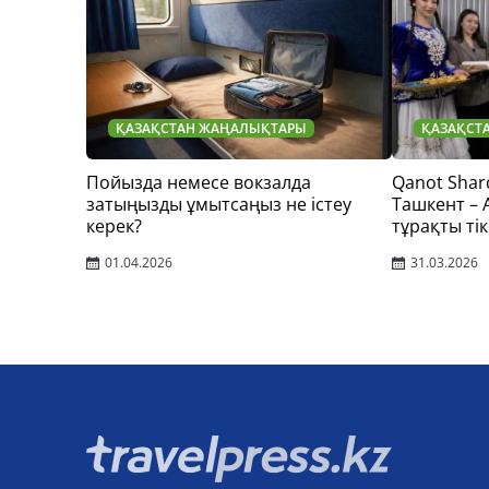
ҚАЗАҚСТАН ЖАҢАЛЫҚТАРЫ
ҚАЗАҚСТ
Пойызда немесе вокзалда
Qanot Shar
затыңызды ұмытсаңыз не істеу
Ташкент –
керек?
тұрақты тік
01.04.2026
31.03.2026