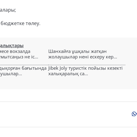
калары;
 бюджетке төлеу.
ңалықтары
есе вокзалда
Шанхайға ұшқалы жатқан
ытсаңыз не іс...
жолаушылар нені ескеру кер...
лдықорған бағытында
Jibek Joly туристік пойызы кезекті
аушылар...
халықаралық са...