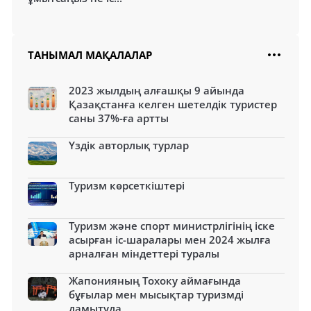
ТАНЫМАЛ МАҚАЛАЛАР
2023 жылдың алғашқы 9 айында
Қазақстанға келген шетелдік туристер
саны 37%-ға артты
Үздік авторлық турлар
Туризм көрсеткіштері
Туризм және спорт министрлігінің іске
асырған іс-шаралары мен 2024 жылға
арналған міндеттері туралы
Жапонияның Тохоку аймағында
бұғылар мен мысықтар туризмді
дамытуда