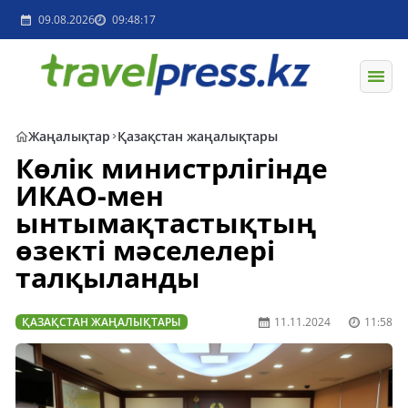
09.08.2026
09:48:17
Жаңалықтар
Қазақстан жаңалықтары
Көлік министрлігінде
ИКАО-мен
ынтымақтастықтың
өзекті мәселелері
талқыланды
ҚАЗАҚСТАН ЖАҢАЛЫҚТАРЫ
11.11.2024
11:58