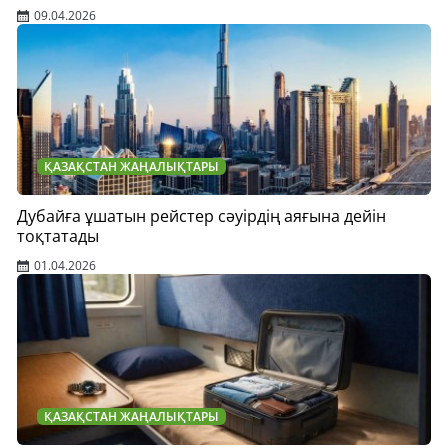
09.04.2026
ҚАЗАҚСТАН ЖАҢАЛЫҚТАРЫ
Дубайға ұшатын рейстер сәуірдің аяғына дейін
тоқтатады
01.04.2026
ҚАЗАҚСТАН ЖАҢАЛЫҚТАРЫ