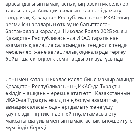
арасындағы ынтымақтастықтың өзекті мәселелері
талқыланды. Авиация саласын одан әрі дамыту,
сондай-ақ Қазақстан Республикасының ИКАО-ның
ресми іс-шараларын өткізуіне бағытталған
бастамалары қаралды. Николас Ралло 2025 жылы
Қазақстан Республикасында ИКАО тарапынан
азаматтық авиация саласындағы гендерлік теңдік
мәселелері және авиациялық оқиғаларды тергеу
бойынша екі өңірлік семинарды өткізуді ұсынды.
Сонымен қатар, Николас Ралло биыл мамыр айында
Қазақстан Республикасының ИКАО-да Тұрақты
өкілдігін ашқанын ерекше атап өтті. Қазақстанның
ИКАО-да Тұрақты өкілдігінің болуы азаматтық
авиация саласын одан әрі дамыту және ұшу
қауіпсіздігінің тиісті деңгейін қамтамасыз ету
мақсатында ұйыммен ынтымақтастықты күшейтуге
мүмкіндік береді.