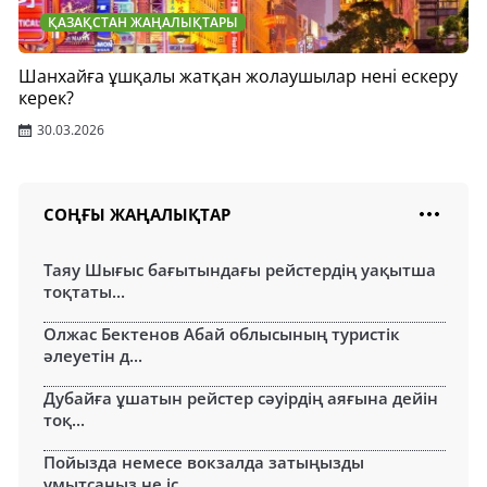
ҚАЗАҚСТАН ЖАҢАЛЫҚТАРЫ
Шанхайға ұшқалы жатқан жолаушылар нені ескеру
керек?
30.03.2026
СОҢҒЫ ЖАҢАЛЫҚТАР
Таяу Шығыс бағытындағы рейстердің уақытша
тоқтаты...
Олжас Бектенов Абай облысының туристік
әлеуетін д...
Дубайға ұшатын рейстер сәуірдің аяғына дейін
тоқ...
Пойызда немесе вокзалда затыңызды
ұмытсаңыз не іс...