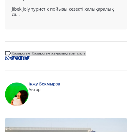
Jibek Joly туристік пойызы кезекті халықаралық
са...
Қазақстан
Қазақстан жаңалықтары
қала
Інжу Бекмырза
Автор