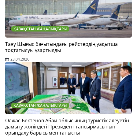
ҚАЗАҚСТАН ЖАҢАЛЫҚТАРЫ
Таяу Шығыс бағытындағы рейстердің уақытша
тоқтатылуы ұзартылды
23.04.2026
ҚАЗАҚСТАН ЖАҢАЛЫҚТАРЫ
Олжас Бектенов Абай облысының туристік әлеуетін
дамыту жөніндегі Президент тапсырмасының
орындалу барысымен танысты