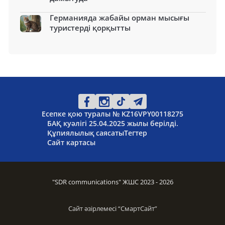
Германияда жабайы орман мысығы
туристерді қорқытты
Есепке қою туралы № KZ16VPY00118275
БАҚ куәлігі 25.04.2025 жылы берілді.
Құпиялылық саясаты
Тегтер
Сайт картасы
"SDR communications" ЖШС 2023 - 2026
Сайт әзірлемесі “
СмартСайт
”