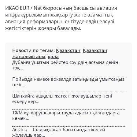
ИКАО EUR / Nat бюросының басшысы авиация
инфрақұрылымын жақсарту және азаматтық
авиация реформаларын енгізуде елдің елеулі
жетістіктерін жоғары бағалады.
Новости по тегам:
Қазақстан
,
Қазақстан
жаңалықтары
,
қала
Дубайға ұшатын рейстер сәуірдің аяғына дейін
тоқ...
Пойызда немесе вокзалда затыңызды ұмытсаңыз
не іс...
Шанхайға ұшқалы жатқан жолаушылар нені
ескеру кер...
ТЖМ құтқарушылары тауда адасып қалғандарға
көмек...
Астана – Талдықорған бағытында тікелей
жолаушылар...