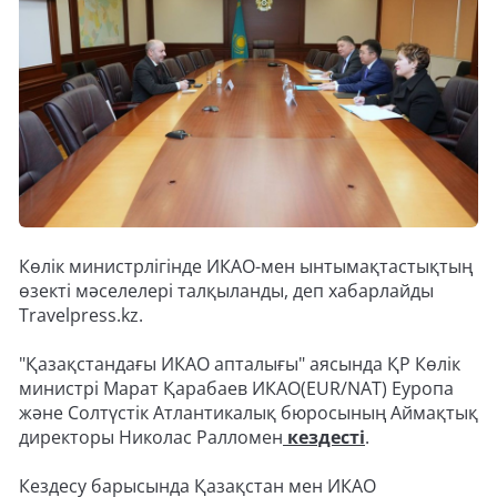
Көлік министрлігінде ИКАО-мен ынтымақтастықтың
өзекті мәселелері талқыланды, деп хабарлайды
Travelpress.kz.
"Қазақстандағы ИКАО апталығы" аясында ҚР Көлік
министрі Марат Қарабаев ИКАО(EUR/NAT) Еуропа
және Солтүстік Атлантикалық бюросының Аймақтық
директоры Николас Ралломен
кездесті
.
Кездесу барысында Қазақстан мен ИКАО