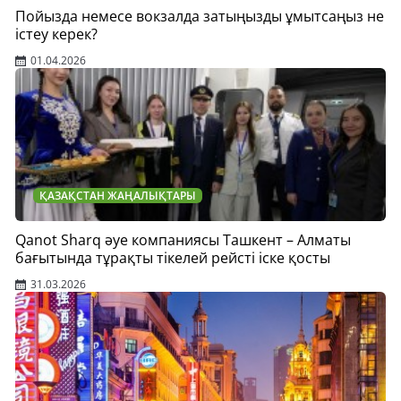
Пойызда немесе вокзалда затыңызды ұмытсаңыз не
істеу керек?
01.04.2026
ҚАЗАҚСТАН ЖАҢАЛЫҚТАРЫ
Qanot Sharq әуе компаниясы Ташкент – Алматы
бағытында тұрақты тікелей рейсті іске қосты
31.03.2026