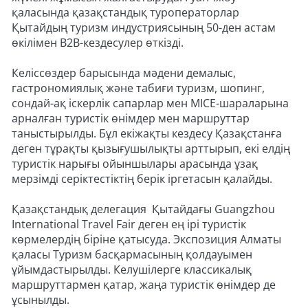
қаласында қазақстандық туроператорлар
Қытайдың туризм индустриясының 50-ден астам
өкілімен B2B-кездесулер өткізді.
Келіссөздер барысында мәдени демалыс,
гастрономиялық және табиғи туризм, шопинг,
сондай-ақ іскерлік сапарлар мен MICE-шараларына
арналған туристік өнімдер мен маршруттар
таныстырылды. Бұл екіжақты кездесу Қазақстанға
деген тұрақты қызығушылықты арттырып, екі елдің
туристік нарығы ойыншылары арасында ұзақ
мерзімді серіктестіктің берік іргетасын қалайды.
Қазақстандық делегация Қытайдағы Guangzhou
International Travel Fair деген ең ірі туристік
көрмелердің біріне қатысуда. Экспозиция Алматы
қаласы Туризм басқармасының қолдауымен
ұйымдастырылды. Келушілерге классикалық
маршруттармен қатар, жаңа туристік өнімдер де
ұсынылды.