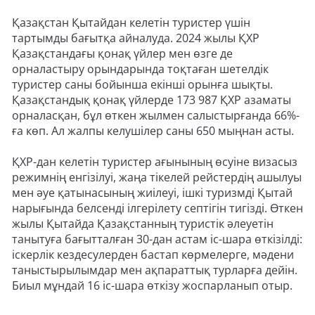
Қазақстан Қытайдан келетін туристер үшін
тартымды бағытқа айналуда. 2024 жылы ҚХР
Қазақстандағы қонақ үйлер мен өзге де
орналастыру орындарында тоқтаған шетелдік
туристер саны бойынша екінші орынға шықты.
Қазақстандық қонақ үйлерде 173 987 ҚХР азаматы
орналасқан, бұл өткен жылмен салыстырғанда 66%-
ға көп. Ал жалпы келушілер саны 650 мыңнан асты.
ҚХР-дан келетін туристер ағынының өсуіне визасыз
режимнің енгізілуі, жаңа тікелей рейстердің ашылуы
мен әуе қатынасының жиілеуі, ішкі туризмді Қытай
нарығында белсенді ілгерілету септігін тигізді. Өткен
жылы Қытайда Қазақстанның туристік әлеуетін
танытуға бағытталған 30-дан астам іс-шара өткізілді:
іскерлік кездесулерден бастап көрмелерге, мәдени
таныстырылымдар мен ақпараттық турларға дейін.
Биыл мұндай 16 іс-шара өткізу жоспарланып отыр.