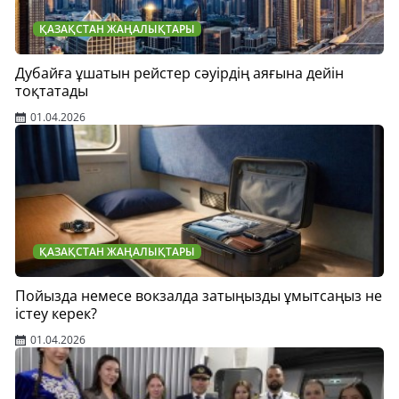
ҚАЗАҚСТАН ЖАҢАЛЫҚТАРЫ
Дубайға ұшатын рейстер сәуірдің аяғына дейін
тоқтатады
01.04.2026
ҚАЗАҚСТАН ЖАҢАЛЫҚТАРЫ
Пойызда немесе вокзалда затыңызды ұмытсаңыз не
істеу керек?
01.04.2026