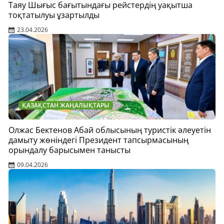
Таяу Шығыс бағытындағы рейстердің уақытша
тоқтатылуы ұзартылды
23.04.2026
ҚАЗАҚСТАН ЖАҢАЛЫҚТАРЫ
Олжас Бектенов Абай облысының туристік әлеуетін
дамыту жөніндегі Президент тапсырмасының
орындалу барысымен танысты
09.04.2026