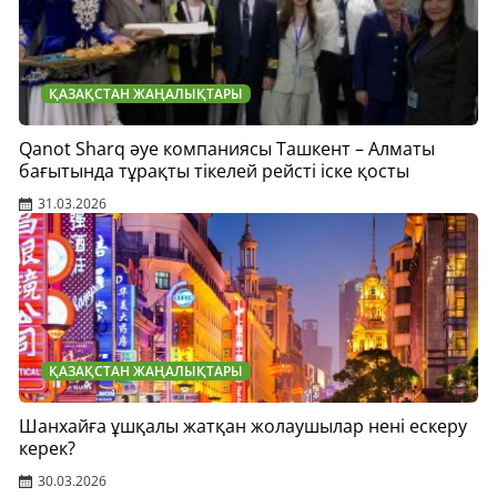
ҚАЗАҚСТАН ЖАҢАЛЫҚТАРЫ
Qanot Sharq әуе компаниясы Ташкент – Алматы
бағытында тұрақты тікелей рейсті іске қосты
31.03.2026
ҚАЗАҚСТАН ЖАҢАЛЫҚТАРЫ
Шанхайға ұшқалы жатқан жолаушылар нені ескеру
керек?
30.03.2026