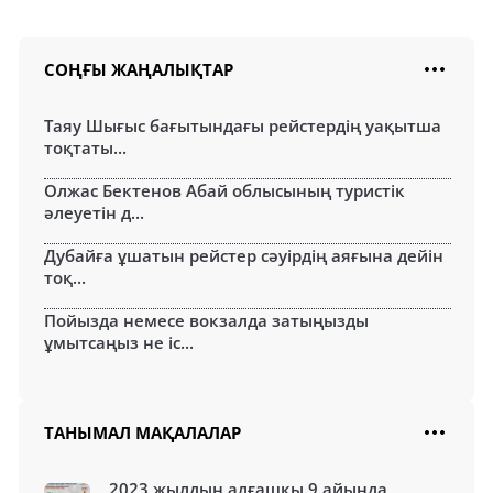
СОҢҒЫ ЖАҢАЛЫҚТАР
Таяу Шығыс бағытындағы рейстердің уақытша
тоқтаты...
Олжас Бектенов Абай облысының туристік
әлеуетін д...
Дубайға ұшатын рейстер сәуірдің аяғына дейін
тоқ...
Пойызда немесе вокзалда затыңызды
ұмытсаңыз не іс...
ТАНЫМАЛ МАҚАЛАЛАР
2023 жылдың алғашқы 9 айында