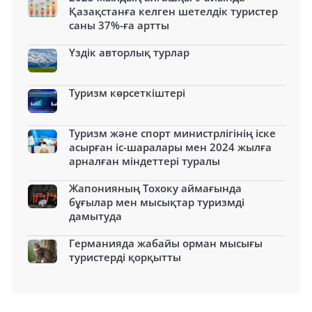
Қазақстанға келген шетелдік туристер
саны 37%-ға артты
Үздік авторлық турлар
Туризм көрсеткіштері
Туризм және спорт министрлігінің іске
асырған іс-шаралары мен 2024 жылға
арналған міндеттері туралы
Жапонияның Тохоку аймағында
бұғылар мен мысықтар туризмді
дамытуда
Германияда жабайы орман мысығы
туристерді қорқытты