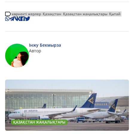
көрнекті жерлер
Қазақстан
Қазақстан жаңалықтары
Қытай
Інжу Бекмырза
Автор
ҚАЗАҚСТАН ЖАҢАЛЫҚТАРЫ