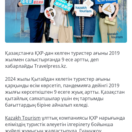
Қазақстанға ҚХР-дан келген туристер ағыны 2019
жылмен салыстырғанда 9 есе артты, деп
хабарлайды Travelpress.kz.
2024 жылы Қытайдан келетін туристер ағыны
қарқынды өсім көрсетіп, пандемияға дейінгі 2019
жылғы көрсеткіштен 9 есеге жуық артты. Қазақстан
қытайлық саяхатшылар үшін ең тартымды
бағыттардың біріне айналып келеді.
Kazakh Tourism
ұлттық компаниясы ҚХР нарығында
еліміздің туристік әлеуетін ілгерілету бойынша
жүйелі жұмысын жалғастыруда. Гуанчжоу