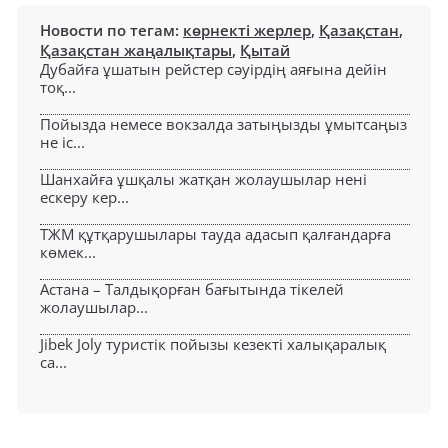
Новости по тегам:
көрнекті жерлер
,
Қазақстан
,
Қазақстан жаңалықтары
,
Қытай
Дубайға ұшатын рейстер сәуірдің аяғына дейін
тоқ...
Пойызда немесе вокзалда затыңызды ұмытсаңыз
не іс...
Шанхайға ұшқалы жатқан жолаушылар нені
ескеру кер...
ТЖМ құтқарушылары тауда адасып қалғандарға
көмек...
Астана – Талдықорған бағытында тікелей
жолаушылар...
Jibek Joly туристік пойызы кезекті халықаралық
са...