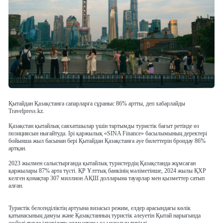
Қытайдан Қазақстанға сапарларға сұраныс 86% артты, деп хабарлайды
Travelpress.kz.
Қазақстан қытайлық саяхатшылар үшін тартымды туристік бағыт ретінде өз
позициясын нығайтуда. Ірі қаржылық «SINA Finance» басылымының деректері
бойынша жыл басынан бері Қытайдан Қазақстанға әуе билеттерін брондау 86%
артқан.
2023 жылмен салыстырғанда қытайлық туристердің Қазақстанда жұмсаған
қаржылары 87% арта түсті. ҚР Ұлттық банкінің мәліметінше, 2024 жылы ҚХР
келген қонақтар 307 миллион АҚШ долларына тауарлар мен қызметтер сатып
алған.
Туристік белсенділіктің артуына визасыз режим, елдер арасындағы көлік
қатынасының дамуы және Қазақстанның туристік әлеуетін Қытай нарығында
жүйелі түрде ілгерілету жұмыстары өз ықпалын тигізді.