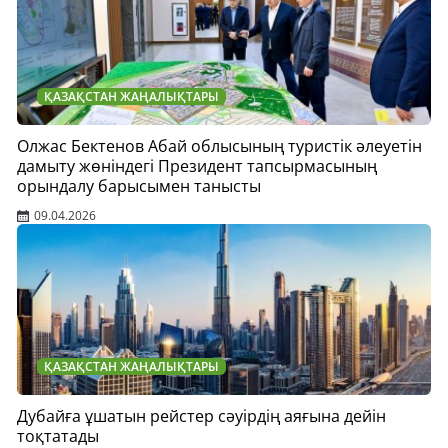
ҚАЗАҚСТАН ЖАҢАЛЫҚТАРЫ
Олжас Бектенов Абай облысының туристік әлеуетін
дамыту жөніндегі Президент тапсырмасының
орындалу барысымен танысты
09.04.2026
ҚАЗАҚСТАН ЖАҢАЛЫҚТАРЫ
Дубайға ұшатын рейстер сәуірдің аяғына дейін
тоқтатады