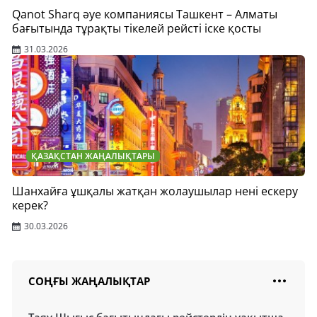
Qanot Sharq әуе компаниясы Ташкент – Алматы
бағытында тұрақты тікелей рейсті іске қосты
31.03.2026
ҚАЗАҚСТАН ЖАҢАЛЫҚТАРЫ
Шанхайға ұшқалы жатқан жолаушылар нені ескеру
керек?
30.03.2026
СОҢҒЫ ЖАҢАЛЫҚТАР
Таяу Шығыс бағытындағы рейстердің уақытша