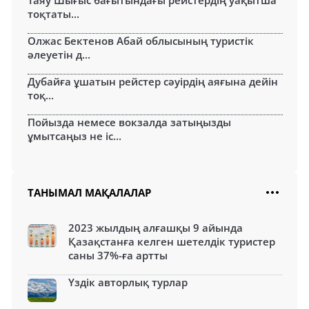
тоқтаты...
Олжас Бектенов Абай облысының туристік
әлеуетін д...
Дубайға ұшатын рейстер сәуірдің аяғына дейін
тоқ...
Пойызда немесе вокзалда затыңызды
ұмытсаңыз не іс...
ТАНЫМАЛ МАҚАЛАЛАР
2023 жылдың алғашқы 9 айында
Қазақстанға келген шетелдік туристер
саны 37%-ға артты
Үздік авторлық турлар