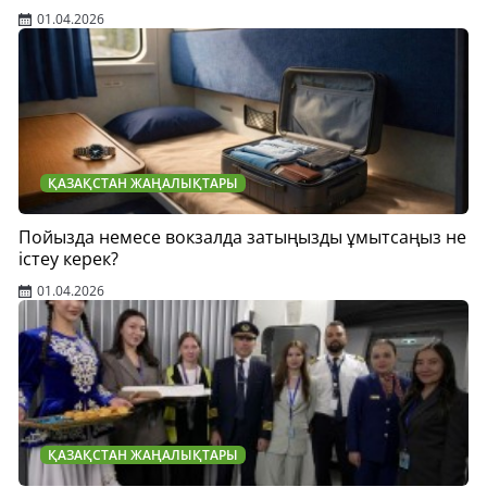
01.04.2026
ҚАЗАҚСТАН ЖАҢАЛЫҚТАРЫ
Пойызда немесе вокзалда затыңызды ұмытсаңыз не
істеу керек?
01.04.2026
ҚАЗАҚСТАН ЖАҢАЛЫҚТАРЫ