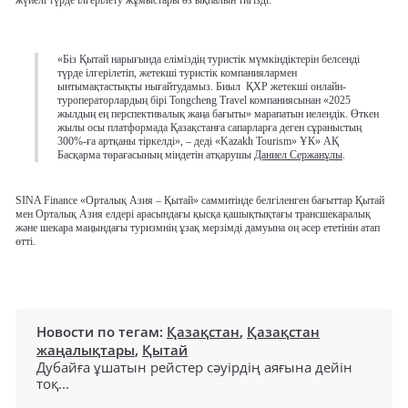
«Біз Қытай нарығында еліміздің туристік мүмкіндіктерін белсенді
түрде ілгерілетіп, жетекші туристік компаниялармен
ынтымақтастықты нығайтудамыз. Биыл ҚХР жетекші онлайн-
туроператорлардың бірі Tongcheng Travel компаниясынан «2025
жылдың ең перспективалық жаңа бағыты» марапатын иелендік. Өткен
жылы осы платформада Қазақстанға сапарларға деген сұраныстың
300%-ға артқаны тіркелді», – деді «Kazakh Tourism» ҰК» АҚ
Басқарма төрағасының міндетін атқарушы
Даниел Сержанұлы
.
SINA Finance «Орталық Азия – Қытай» саммитінде белгіленген бағыттар Қытай
мен Орталық Азия елдері арасындағы қысқа қашықтықтағы трансшекаралық
және шекара маңындағы туризмнің ұзақ мерзімді дамуына оң әсер ететінін атап
өтті.
Новости по тегам:
Қазақстан
,
Қазақстан
жаңалықтары
,
Қытай
Дубайға ұшатын рейстер сәуірдің аяғына дейін
тоқ...