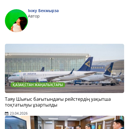
Інжу Бекмырза
Автор
ҚАЗАҚСТАН ЖАҢАЛЫҚТАРЫ
Таяу Шығыс бағытындағы рейстердің уақытша
тоқтатылуы ұзартылды
23.04.2026