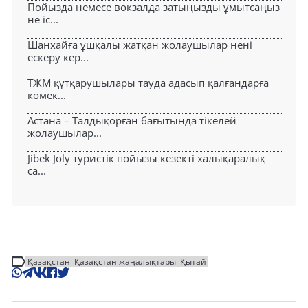
Пойызда немесе вокзалда затыңызды ұмытсаңыз
не іс...
Шанхайға ұшқалы жатқан жолаушылар нені
ескеру кер...
ТЖМ құтқарушылары тауда адасып қалғандарға
көмек...
Астана – Талдықорған бағытында тікелей
жолаушылар...
Jibek Joly туристік пойызы кезекті халықаралық
са...
Қазақстан
Қазақстан жаңалықтары
Қытай