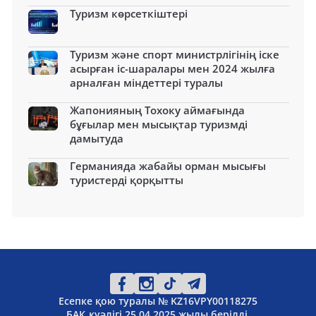
Туризм көрсеткіштері
Туризм және спорт министрлігінің іске
асырған іс-шаралары мен 2024 жылға
арналған міндеттері туралы
Жапонияның Тохоку аймағында
бұғылар мен мысықтар туризмді
дамытуда
Германияда жабайы орман мысығы
туристерді қорқытты
Есепке қою туралы № KZ16VPY00118275
БАҚ куәлігі 25.04.2025 жылы берілді.