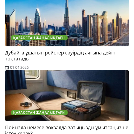
ҚАЗАҚСТАН ЖАҢАЛЫҚТАРЫ
Дубайға ұшатын рейстер сәуірдің аяғына дейін
тоқтатады
01.04.2026
ҚАЗАҚСТАН ЖАҢАЛЫҚТАРЫ
Пойызда немесе вокзалда затыңызды ұмытсаңыз не
істеу керек?