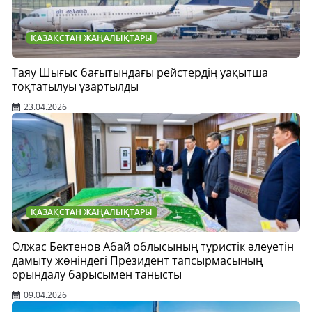
ҚАЗАҚСТАН ЖАҢАЛЫҚТАРЫ
Таяу Шығыс бағытындағы рейстердің уақытша
тоқтатылуы ұзартылды
23.04.2026
ҚАЗАҚСТАН ЖАҢАЛЫҚТАРЫ
Олжас Бектенов Абай облысының туристік әлеуетін
дамыту жөніндегі Президент тапсырмасының
орындалу барысымен танысты
09.04.2026