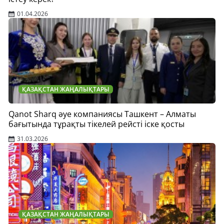
01.04.2026
ҚАЗАҚСТАН ЖАҢАЛЫҚТАРЫ
Qanot Sharq әуе компаниясы Ташкент – Алматы
бағытында тұрақты тікелей рейсті іске қосты
31.03.2026
ҚАЗАҚСТАН ЖАҢАЛЫҚТАРЫ