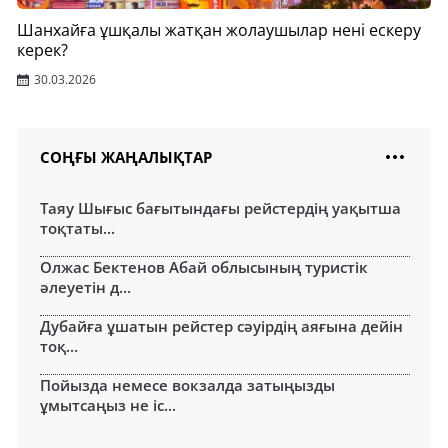
Шанхайға ұшқалы жатқан жолаушылар нені ескеру
керек?
30.03.2026
СОҢҒЫ ЖАҢАЛЫҚТАР
Таяу Шығыс бағытындағы рейстердің уақытша
тоқтаты...
Олжас Бектенов Абай облысының туристік
әлеуетін д...
Дубайға ұшатын рейстер сәуірдің аяғына дейін
тоқ...
Пойызда немесе вокзалда затыңызды
ұмытсаңыз не іс...