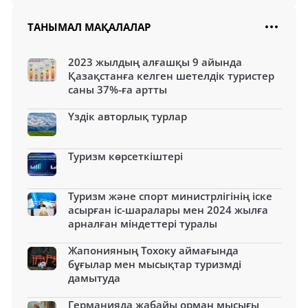
ТАНЫМАЛ МАҚАЛАЛАР
2023 жылдың алғашқы 9 айында
Қазақстанға келген шетелдік туристер
саны 37%-ға артты
Үздік авторлық турлар
Туризм көрсеткіштері
Туризм және спорт министрлігінің іске
асырған іс-шаралары мен 2024 жылға
арналған міндеттері туралы
Жапонияның Тохоку аймағында
бұғылар мен мысықтар туризмді
дамытуда
Германияда жабайы орман мысығы