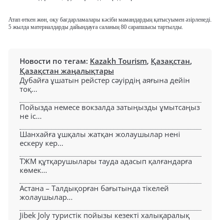
Атап өткен жөн, оқу бағдарламалары кәсіби мамандардың қатысуымен әзірленеді.
5 жылда материалдарды дайындауға саланың 80 сарапшысы тартылды.
Новости по тегам:
Kazakh Tourism
,
Қазақстан
,
Қазақстан жаңалықтары
Дубайға ұшатын рейстер сәуірдің аяғына дейін
тоқ...
Пойызда немесе вокзалда затыңызды ұмытсаңыз
не іс...
Шанхайға ұшқалы жатқан жолаушылар нені
ескеру кер...
ТЖМ құтқарушылары тауда адасып қалғандарға
көмек...
Астана – Талдықорған бағытында тікелей
жолаушылар...
Jibek Joly туристік пойызы кезекті халықаралық