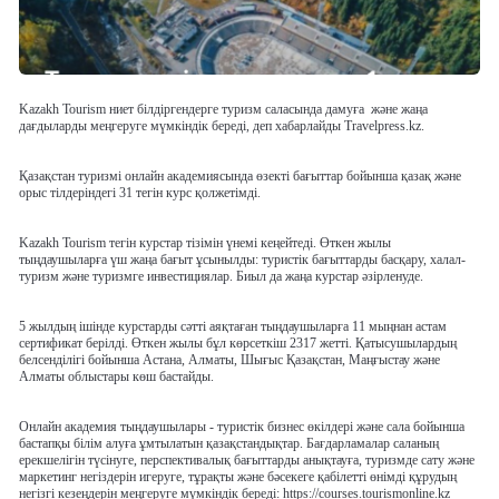
Kazakh Tourism ниет білдіргендерге туризм саласында дамуға және жаңа
дағдыларды меңгеруге мүмкіндік береді, деп хабарлайды Travelpress.kz.
Қазақстан туризмі онлайн академиясында өзекті бағыттар бойынша қазақ және
орыс тілдеріндегі 31 тегін курс қолжетімді.
Kazakh Tourism тегін курстар тізімін үнемі кеңейтеді. Өткен жылы
тыңдаушыларға үш жаңа бағыт ұсынылды: туристік бағыттарды басқару, халал-
туризм және туризмге инвестициялар. Биыл да жаңа курстар әзірленуде.
5 жылдың ішінде курстарды сәтті аяқтаған тыңдаушыларға 11 мыңнан астам
сертификат берілді. Өткен жылы бұл көрсеткіш 2317 жетті. Қатысушылардың
белсенділігі бойынша Астана, Алматы, Шығыс Қазақстан, Маңғыстау және
Алматы облыстары көш бастайды.
Онлайн академия тыңдаушылары - туристік бизнес өкілдері және сала бойынша
бастапқы білім алуға ұмтылатын қазақстандықтар. Бағдарламалар саланың
ерекшелігін түсінуге, перспективалық бағыттарды анықтауға, туризмде сату және
маркетинг негіздерін игеруге, тұрақты және бәсекеге қабілетті өнімді құрудың
негізгі кезеңдерін меңгеруге мүмкіндік береді: https://courses.tourismonline.kz