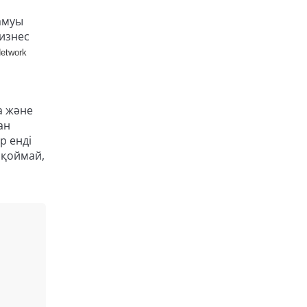
дамуы
бизнес
etwork
а және
ан
р енді
 қоймай,