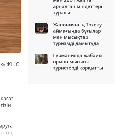
мен 2024 жылға
арналған міндеттері
туралы
Жапонияның Тохоку
аймағында бұғылар
мен мысықтар
туризмді дамытуда
Германияда жабайы
орман мысығы
ork» ЖШС
туристерді қорқытты
 қағаз
гізін
ыруға
рының