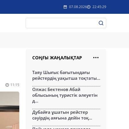
07.08.2026
22:45:29
СОҢҒЫ ЖАҢАЛЫҚТАР
Таяу Шығыс бағытындағы
рейстердің уақытша тоқтаты...
11:15
Олжас Бектенов Абай
облысының туристік әлеуетін
д...
Дубайға ұшатын рейстер
сәуірдің аяғына дейін тоқ...