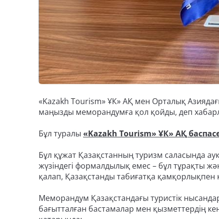
«Kazakh Tourism» ҰК» АҚ мен Орталық Азиядағ
маңызды меморандумға қол қойды, деп хабарла
Бұл туралы
«Kazakh Tourism» ҰК» АҚ баспас
Бұл құжат Қазақстанның туризм саласында ауқы
жүзіндегі формалдылық емес – бұл тұрақты жән
қалап, Қазақстанды табиғатқа қамқорлықпен қ
Меморандум Қазақстандағы туристік нысандар
бағытталған бастамалар мен қызметтердің ке