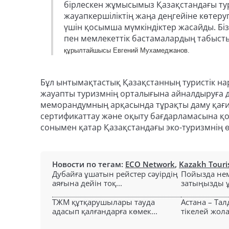
бірлескен жұмысымыз Қазақстандағы тур
жауапкершіліктің жаңа деңгейіне көтеруг
үшін қосымша мүмкіндіктер жасайды. Біз
пен мемлекеттік бастамалардың табысты 
құрылтайшысы Евгений Мухамеджанов.
Бұл ынтымақтастық Қазақстанның туристік на
жауапты туризмнің орталығына айналдыруға де
меморандумның арқасында тұрақты даму қағида
сертификаттау және оқыту бағдарламасына қо
сонымен қатар Қазақстандағы эко-туризмнің ө
Новости по тегам:
ECO Network
,
Kazakh Tour
Дубайға ұшатын рейстер сәуірдің
Пойызда нем
аяғына дейін тоқ...
затыңызды ұм
ТЖМ құтқарушылары тауда
Астана – Та
адасып қалғандарға көмек...
тікелей жол