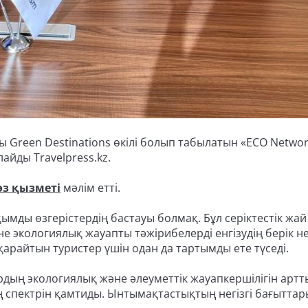
ы Green Destinations өкілі болып табылатын «ECO Netw
йды Travelpress.kz.
өз қызметі
мәлім етті.
мды өзгерістердің бастауы болмақ. Бұл серіктестік жай
е экологиялық жауапты тәжірибелерді енгізудің берік не
арайтын туристер үшін одан да тартымды ете түседі.
дың экологиялық және әлеуметтік жауапкершілігін артт
ң спектрін қамтиды. Ынтымақтастықтың негізгі бағытта