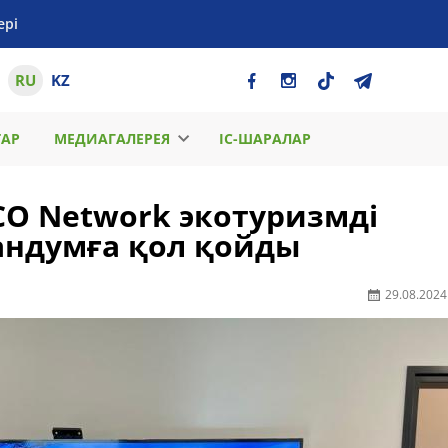
ері
RU
KZ
ТАР
МЕДИАГАЛЕРЕЯ
ІС-ШАРАЛАР
CO Network экотуризмді
рандумға қол қойды
29.08.2024