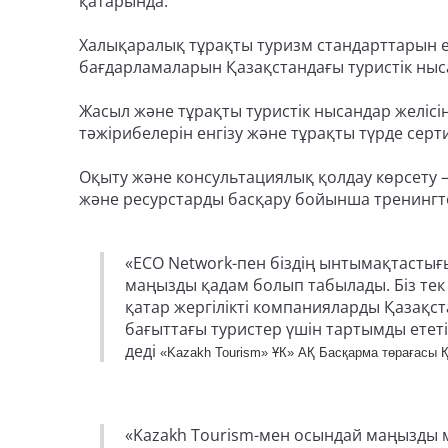
қатарында:
Халықаралық тұрақты туризм стандарттарын ен
бағдарламаларын Қазақстандағы туристік ныс
Жасыл және тұрақты туристік нысандар желісін
тәжірибелерін енгізу және тұрақты түрде серт
Оқыту және консультациялық қолдау көрсету –
және ресурстарды басқару бойынша тренингте
«ECO Network-пен біздің ынтымақтасты
маңызды қадам болып табылады. Біз тек
қатар жергілікті компанияларды Қазақста
бағыттағы туристер үшін тартымды етет
деді
«Kazakh Tourism» ҰК» АҚ Басқарма төрағасы 
«Kazakh Tourism-мен осындай маңызды м