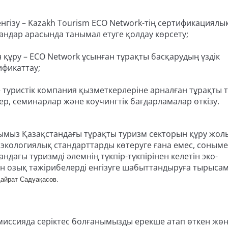
гізу – Kazakh Tourism ECO Network-тің сертификациялы
андар арасында танымал етуге қолдау көрсету;
 құру – ECO Network ұсынған тұрақты басқарудың үздік
ификаттау;
 туристік компания қызметкерлеріне арналған тұрақты 
р, семинарлар және коучингтік бағдарламалар өткізу.
ғымыз Қазақстандағы тұрақты туризм секторын құру жо
 экологиялық стандарттарды көтеруге ғана емес, соным
ндағы туризмді әлемнің түкпір-түкпірінен келетін эко-
ін озық тәжірибелерді енгізуге шабыттандыруға тырыса
Қайрат Садуақасов.
иссияда серіктес болғанымызды ерекше атап өткен жөн.