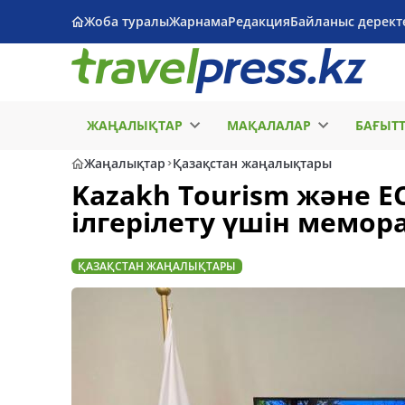
Жоба туралы
Жарнама
Редакция
Байланыс дерект
ЖАҢАЛЫҚТАР
МАҚАЛАЛАР
БАҒЫТ
Жаңалықтар
Қазақстан жаңалықтары
Kazakh Tourism және E
ілгерілету үшін мемо
ҚАЗАҚСТАН ЖАҢАЛЫҚТАРЫ