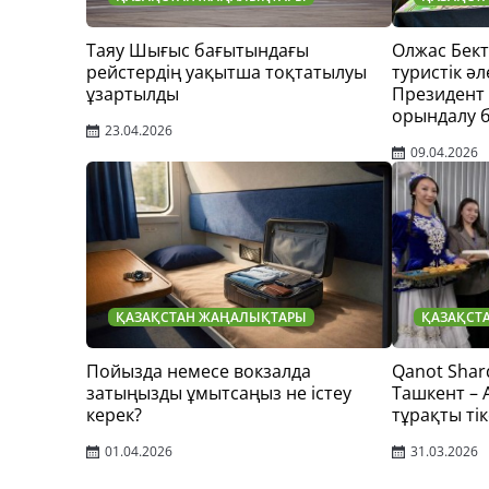
Таяу Шығыс бағытындағы
Олжас Бек
рейстердің уақытша тоқтатылуы
туристік әл
ұзартылды
Президент
орындалу 
23.04.2026
09.04.2026
ҚАЗАҚСТАН ЖАҢАЛЫҚТАРЫ
ҚАЗАҚСТ
Пойызда немесе вокзалда
Qanot Shar
затыңызды ұмытсаңыз не істеу
Ташкент –
керек?
тұрақты тік
01.04.2026
31.03.2026