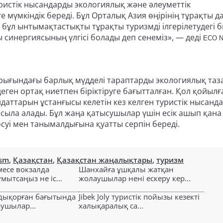
истік нысандарды экологиялық және әлеуметтік
е мүмкіндік береді. Бұл Орталық Азия өңірінің тұрақты 
 бұл ынтымақтастықты тұрақты туризмді ілгерілетудегі 
синергиясының үлгісі болады деп сенеміз», — деді
ECO N
рығындағы барлық мүдделі тараптарды экологиялық таз
ген ортақ ниетпен біріктіруге бағытталған. Қол қойылғ
ттарын ұстанғысы келетін кез келген туристік нысанда
сыла алады. Бұл жаңа қатысушылар үшін есік ашып қана
суі мен танымалдығына қуатты серпін береді.
ism
,
Қазақстан
,
Қазақстан жаңалықтары
,
туризм
есе вокзалда
Шанхайға ұшқалы жатқан
ытсаңыз не іс...
жолаушылар нені ескеру кер...
лдықорған бағытында
Jibek Joly туристік пойызы кезекті
аушылар...
халықаралық са...