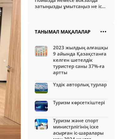
Пойызда немесе вокзалда
затыңызды ұмытсаңыз не іс...
ТАНЫМАЛ МАҚАЛАЛАР
2023 жылдың алғашқы
9 айында Қазақстанға
келген шетелдік
туристер саны 37%-ға
артты
Үздік авторлық турлар
Туризм көрсеткіштері
Туризм және спорт
министрлігінің іске
асырған іс-шаралары