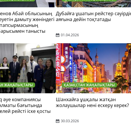
тенов Абай облысының
Дубайға ұшатын рейстер сәуірді
еуетін дамыту жөніндегі
аяғына дейін тоқтатады
 тапсырмасының
барысымен танысты
01.04.2026
АН ЖАҢАЛЫҚТАРЫ
ҚАЗАҚСТАН ЖАҢАЛЫҚТАРЫ
q әуе компаниясы
Шанхайға ұшқалы жатқан
 Алматы бағытында
жолаушылар нені ескеру керек?
елей рейсті іске қосты
30.03.2026