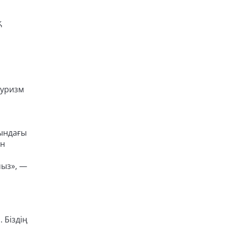
қ
туризм
лындағы
ен
мыз», —
 Біздің