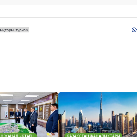
лықтары
туризм
АН ЖАҢАЛЫҚТАРЫ
ҚАЗАҚСТАН ЖАҢАЛЫҚТАРЫ