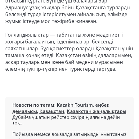
отбасын құрған. Бүгінде үш балалары бар.
Адрианус ұзақ жылдар бойы Қазақстанға турларды
белсенді түрде ілгерілетумен айналысып, елімізде
жұмыс істеуде мол тәжірибе жинаған.
Голландиялықтар — табиғатты және мәдениетті
жоғары бағалайтын, ізденімпаз әрі белсенді
саяхатшылар. Бұл қасиеттер оларды Қазақстан үшін
тамаша қонақ етеді. Қазақстан өзінің далаларымен,
асқар тауларымен және бай мәдени мұрасымен
әлемнің түкпір-түкпірінен туристерді тартуда.
Новости по тегам:
Kazakh Tourism
,
еңбек
демалысы
,
Қазақстан
,
Қазақстан жаңалықтары
Дубайға ұшатын рейстер сәуірдің аяғына дейін
тоқ...
Пойызда немесе вокзалда затыңызды ұмытсаңыз