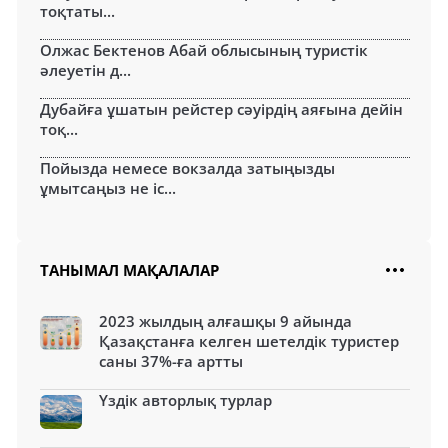
тоқтаты...
Олжас Бектенов Абай облысының туристік
әлеуетін д...
Дубайға ұшатын рейстер сәуірдің аяғына дейін
тоқ...
Пойызда немесе вокзалда затыңызды
ұмытсаңыз не іс...
ТАНЫМАЛ МАҚАЛАЛАР
2023 жылдың алғашқы 9 айында
Қазақстанға келген шетелдік туристер
саны 37%-ға артты
Үздік авторлық турлар