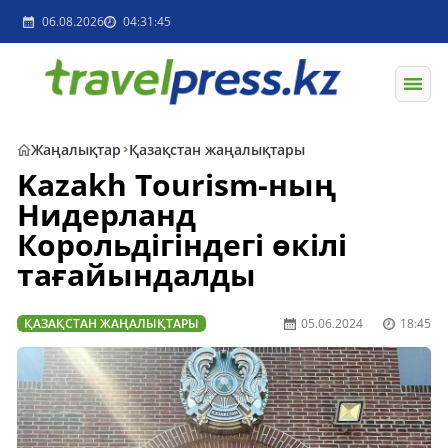
06.08.2026
04:31:45
Жаңалықтар
Қазақстан жаңалықтары
Kazakh Tourism-ның
Нидерланд
Корольдігіндегі өкілі
тағайындалды
ҚАЗАҚСТАН ЖАҢАЛЫҚТАРЫ
05.06.2024
18:45