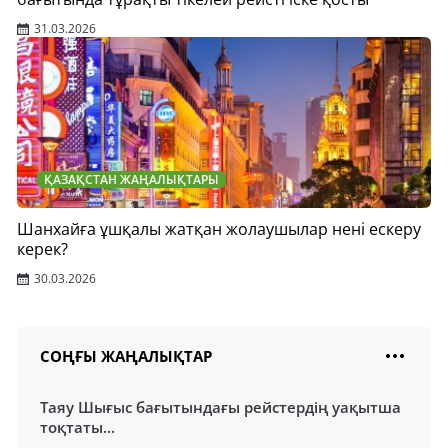
31.03.2026
ҚАЗАҚСТАН ЖАҢАЛЫҚТАРЫ
Шанхайға ұшқалы жатқан жолаушылар нені ескеру
керек?
30.03.2026
СОҢҒЫ ЖАҢАЛЫҚТАР
Таяу Шығыс бағытындағы рейстердің уақытша
тоқтаты...