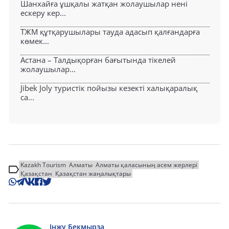
Шанхайға ұшқалы жатқан жолаушылар нені
ескеру кер...
ТЖМ құтқарушылары тауда адасып қалғандарға
көмек...
Астана – Талдықорған бағытында тікелей
жолаушылар...
Jibek Joly туристік пойызы кезекті халықаралық
са...
Kazakh Tourism
Алматы
Алматы қаласының әсем жерлері
Қазақстан
Қазақстан жаңалықтары
Інжу Бекмырза