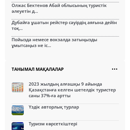
Олжас Бектенов Абай облысының туристік
әлеуетін д...
Дубайға ұшатын рейстер сәуірдің аяғына дейін
тоқ...
Пойызда немесе вокзалда затыңызды
ұмытсаңыз не іс...
ТАНЫМАЛ МАҚАЛАЛАР
2023 жылдың алғашқы 9 айында
Қазақстанға келген шетелдік туристер
саны 37%-ға артты
Үздік авторлық турлар
Туризм көрсеткіштері