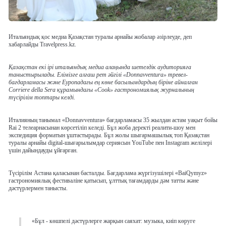
Итальяндық қос медиа Қазақстан туралы арнайы жобалар әзірлеуде, деп
хабарлайды Travelpress.kz.
Қазақстан екі ірі итальяндық медиа алаңында шетелдік аудиторияға
таныстырылады. Елімізге алғаш рет әйгілі «Donnavventura» тревел-
бағдарламасы және Еуропадағы ең көне басылымдардың біріне айналған
Corriere della Sera құрамындағы «Cook» гастрономиялық журналының
түсірілім топтары келді.
Италияның танымал «Donnavventura» бағдарламасы 35 жылдан астам уақыт бойы
Rai 2 телеарнасынан көрсетіліп келеді. Бұл жоба деректі реалити-шоу мен
экспедиция форматын ұштастырады. Бұл жолы шығармашылық топ Қазақстан
туралы арнайы digital-шығарылымдар сериясын YouTube пен Instagram желілері
үшін дайындауды ұйғарған.
Түсірілім Астана қаласынан басталды. Бағдарлама жүргізушілері «BaiQymyz»
гастрономиялық фестиваліне қатысып, ұлттық тағамдарды дәм татты және
дәстүрлермен танысты.
«Бұл - көшпелі дәстүрлерге жарқын саяхат: музыка, киіп көруге