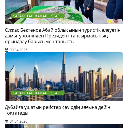
ҚАЗАҚСТАН ЖАҢАЛЫҚТАРЫ
Олжас Бектенов Абай облысының туристік әлеуетін
дамыту жөніндегі Президент тапсырмасының
орындалу барысымен танысты
09.04.2026
ҚАЗАҚСТАН ЖАҢАЛЫҚТАРЫ
Дубайға ұшатын рейстер сәуірдің аяғына дейін
тоқтатады
01.04.2026