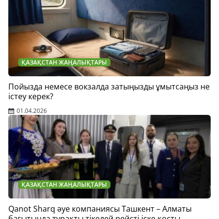
ҚАЗАҚСТАН ЖАҢАЛЫҚТАРЫ
Пойызда немесе вокзалда затыңызды ұмытсаңыз не
істеу керек?
01.04.2026
ҚАЗАҚСТАН ЖАҢАЛЫҚТАРЫ
Qanot Sharq әуе компаниясы Ташкент – Алматы
бағытында тұрақты тікелей рейсті іске қосты