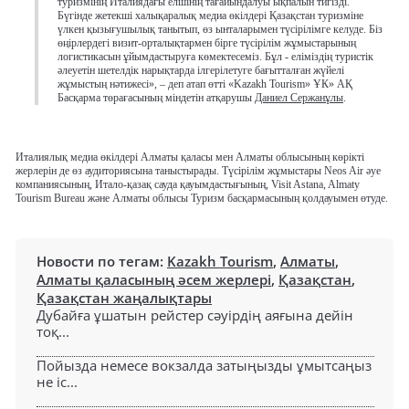
туризмінің Италиядағы елшінің тағайындалуы ықпалын тигізді.
Бүгінде жетекші халықаралық медиа өкілдері Қазақстан туризміне
үлкен қызығушылық танытып, өз ынталарымен түсірілімге келуде. Біз
өңірлердегі визит-орталықтармен бірге түсірілім жұмыстарының
логистикасын ұйымдастыруға көмектесеміз. Бұл - еліміздің туристік
әлеуетін шетелдік нарықтарда ілгерілетуге бағытталған жүйелі
жұмыстың нәтижесі», – деп атап өтті «Kazakh Tourism» ҰК» АҚ
Басқарма төрағасының міндетін атқарушы
Даниел Сержанұлы
.
Италиялық медиа өкілдері Алматы қаласы мен Алматы облысының көрікті
жерлерін де өз аудиториясына таныстырады. Түсірілім жұмыстары Neos Air әуе
компаниясының, Итало-қазақ сауда қауымдастығының, Visit Astana, Almaty
Tourism Bureau және Алматы облысы Туризм басқармасының қолдауымен өтуде.
Новости по тегам:
Kazakh Tourism
,
Алматы
,
Алматы қаласының әсем жерлері
,
Қазақстан
,
Қазақстан жаңалықтары
Дубайға ұшатын рейстер сәуірдің аяғына дейін
тоқ...
Пойызда немесе вокзалда затыңызды ұмытсаңыз
не іс...