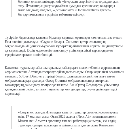
болатын ұлттық киімдер, киіз үйлер және жергілікті тағамдардан дәм
тату. Итальяндық рагуға ұқсайтын қуырдақ ерекше әсер қалдырды
және өте дәмді болды», – деп атап өтті «Donnavventura» тревел-
бағдарламасының түсірілім тобының өкілдері.
Түсірілім барысында қаланың бірқатар көрнекті орындары қамтылды: Бас мешіт,
Есіл өзенінің жағалауы, «Сауран» базары. Сонымен қатар итальяндық
бағдарламада «Щучинск-Бурабай» курорттық аймағының көркем ландшафттары
да көрсетіледі. Елдің мәдениетін таныстыру үшін жергілікті тұрғындармен
түсірілімге ерекше көңіл бөлінді.
Қазақстан туралы арнайы шығарылым дайындауға келген «Cook» журналының
журналистеріне Астанада гастротур ұйымдастырылды. Олар жергілікті асханамен
танысып, 50 Best Discovery тәрізді беделді халықаралық рейтингтерге енген
мейрамханаларды аралады. Qazaq Gourmet мейрамханасында авторлық
тағамдардың дайындалу процесі ұсынылды. Ал «Qazaq Geography» ұйымында
қазақтың шай рәсімі, ұлттық таңғы астар мен десерттер, сүр ет дайындау әдісі
көрсетілді.
«Соңғы екі жылда Италиядан келетін туристер саны екі еседен артық
өсіп, 17 мыңнан асты. Оған 2022 жылы «Neos Air» компаниясымен
Милан мен Алматы арасында тікелей рейстердің ашылуы, екі елдің
туроператорлары арасындағы әріптестіктің дамуы және Қазақстан