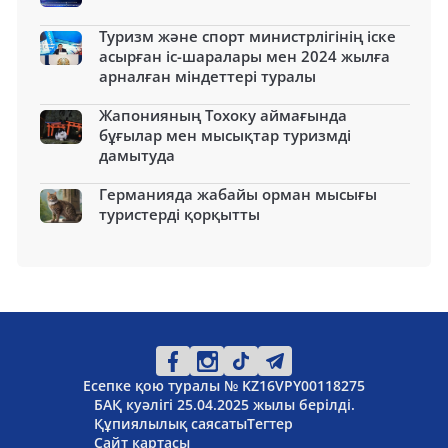
Туризм және спорт министрлігінің іске
асырған іс-шаралары мен 2024 жылға
арналған міндеттері туралы
Жапонияның Тохоку аймағында
бұғылар мен мысықтар туризмді
дамытуда
Германияда жабайы орман мысығы
туристерді қорқытты
Есепке қою туралы № KZ16VPY00118275
БАҚ куәлігі 25.04.2025 жылы берілді.
Құпиялылық саясаты
Тегтер
Сайт картасы