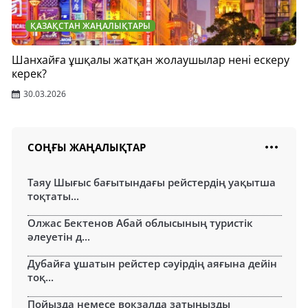
ҚАЗАҚСТАН ЖАҢАЛЫҚТАРЫ
Шанхайға ұшқалы жатқан жолаушылар нені ескеру
керек?
30.03.2026
СОҢҒЫ ЖАҢАЛЫҚТАР
Таяу Шығыс бағытындағы рейстердің уақытша
тоқтаты...
Олжас Бектенов Абай облысының туристік
әлеуетін д...
Дубайға ұшатын рейстер сәуірдің аяғына дейін
тоқ...
Пойызда немесе вокзалда затыңызды