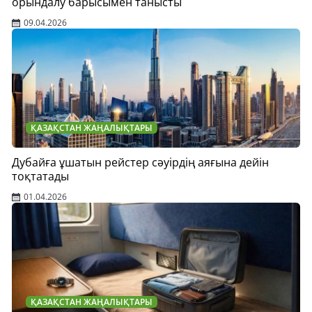
орындалу барысымен танысты
09.04.2026
ҚАЗАҚСТАН ЖАҢАЛЫҚТАРЫ
Дубайға ұшатын рейстер сәуірдің аяғына дейін
тоқтатады
01.04.2026
ҚАЗАҚСТАН ЖАҢАЛЫҚТАРЫ