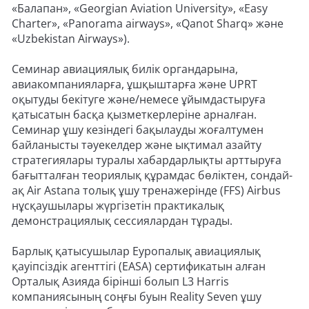
«Балапан», «Georgian Aviation University», «Easy
Charter», «Panorama airways», «Qanot Sharq» және
«Uzbekistan Airways»).
Семинар авиациялық билік органдарына,
авиакомпанияларға, ұшқыштарға және UPRT
оқытуды бекітуге және/немесе ұйымдастыруға
қатысатын басқа қызметкерлеріне арналған.
Семинар ұшу кезіндегі бақылауды жоғалтумен
байланысты тәуекелдер және ықтимал азайту
стратегиялары туралы хабардарлықты арттыруға
бағытталған теориялық құрамдас бөліктен, сондай-
ақ Air Astana толық ұшу тренажерінде (FFS) Airbus
нұсқаушылары жүргізетін практикалық
демонстрациялық сессиялардан тұрады.
Барлық қатысушылар Еуропалық авиациялық
қауіпсіздік агенттігі (EASA) сертификатын алған
Орталық Азияда бірінші болып L3 Harris
компаниясының соңғы буын Reality Seven ұшу