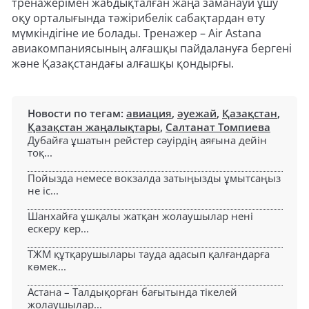
тренажерімен жабдықталған жаңа заманауи ұшу
оқу орталығында тәжірибелік сабақтардан өту
мүмкіндігіне ие болады. Тренажер – Air Astana
авиакомпаниясының алғашқы пайдалануға бергені
және Қазақстандағы алғашқы қондырғы.
Новости по тегам:
авиация
,
әуежай
,
Қазақстан
,
Қазақстан жаңалықтары
,
Салтанат Томпиева
Дубайға ұшатын рейстер сәуірдің аяғына дейін
тоқ...
Пойызда немесе вокзалда затыңызды ұмытсаңыз
не іс...
Шанхайға ұшқалы жатқан жолаушылар нені
ескеру кер...
ТЖМ құтқарушылары тауда адасып қалғандарға
көмек...
Астана – Талдықорған бағытында тікелей
жолаушылар...