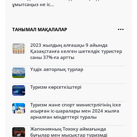
ұмытсаңыз не іс...
ТАНЫМАЛ МАҚАЛАЛАР
2023 жылдың алғашқы 9 айында
Қазақстанға келген шетелдік туристер
саны 37%-ға артты
Үздік авторлық турлар
Туризм көрсеткіштері
Туризм және спорт министрлігінің іске
асырған іс-шаралары мен 2024 жылға
арналған міндеттері туралы
Жапонияның Тохоку аймағында
бұғылар мен мысықтар туризмді