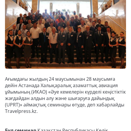
Ағымдағы жылдың 24 маусымынан 28 маусымға
дейін Астанада Халықаралық азаматтық авиация
ұйымының (ИКАО) «Әуе кемелерін күрделі кеңістіктік
жағдайдан алдын алу және шығаруға дайындық
(UPRT)» аймақтық семинары өтуде, деп хабарлайды
Travelpress.kz.
Бұл семинар
Қазақстан Республикасы Көлік