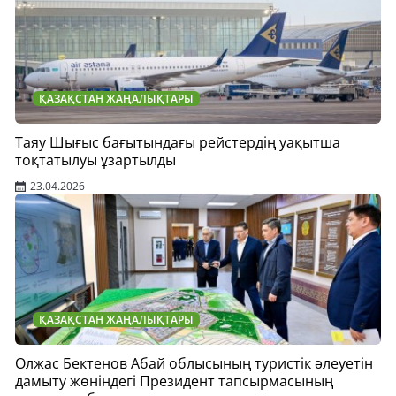
ҚАЗАҚСТАН ЖАҢАЛЫҚТАРЫ
Таяу Шығыс бағытындағы рейстердің уақытша
тоқтатылуы ұзартылды
23.04.2026
ҚАЗАҚСТАН ЖАҢАЛЫҚТАРЫ
Олжас Бектенов Абай облысының туристік әлеуетін
дамыту жөніндегі Президент тапсырмасының