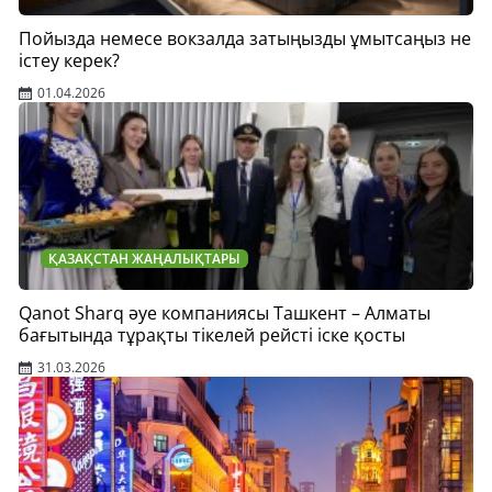
Пойызда немесе вокзалда затыңызды ұмытсаңыз не
істеу керек?
01.04.2026
ҚАЗАҚСТАН ЖАҢАЛЫҚТАРЫ
Qanot Sharq әуе компаниясы Ташкент – Алматы
бағытында тұрақты тікелей рейсті іске қосты
31.03.2026