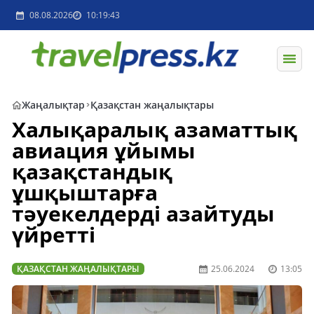
08.08.2026
10:19:43
Жаңалықтар
Қазақстан жаңалықтары
Халықаралық азаматтық
авиация ұйымы
қазақстандық
ұшқыштарға
тәуекелдерді азайтуды
үйретті
ҚАЗАҚСТАН ЖАҢАЛЫҚТАРЫ
25.06.2024
13:05