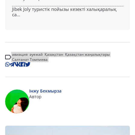
Jibek Joly туристік пойызы кезекті халықаралық
са...
авиация
әуежай
Қазақстан
Қазақстан жаңалықтары
Салтанат Томпиева
Інжу Бекмырза
Автор