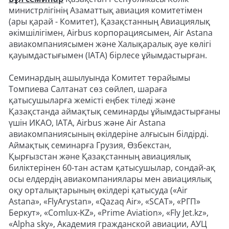
министрлігінің Азаматтық авиация комитетімен
(ары қарай - Комитет), Қазақстанның Авиациялық
әкімшілігімен, Airbus корпорациясымен, Air Astana
авиакомпаниясымен және Халықаралық әуе көлігі
қауымдастығымен (IATA) бірлесе ұйымдастырған.
Семинардың ашылуында Комитет төрайымы
Томпиева Салтанат сөз сөйлеп, шараға
қатысушыларға жемісті еңбек тіледі және
Қазақстанда аймақтық семинарды ұйымдастырғаны
үшін ИКАО, IATA, Airbus және Air Astana
авиакомпаниясының өкілдеріне алғысын білдірді.
Аймақтық семинарға Грузия, Өзбекстан,
Қырғызстан және Қазақстанның авиациялық
биліктерінен 60-тан астам қатысушылар, сондай-ақ
осы елдердің авиакомпаниялары мен авиациялық
оқу орталықтарының өкілдері қатысуда («Air
Astana», «FlyArystan», «Qazaq Air», «SCAT», «РГП»
Беркут», «Comlux-KZ», «Prime Aviation», «Fly Jet.kz»,
«Alpha sky», Академия гражданской авиации, АУЦ