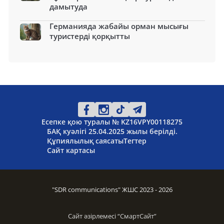
дамытуда
Германияда жабайы орман мысығы
туристерді қорқытты
Есепке қою туралы № KZ16VPY00118275
БАҚ куәлігі 25.04.2025 жылы берілді.
Құпиялылық саясаты
Тегтер
Сайт картасы
"SDR communications" ЖШС 2023 - 2026
Сайт әзірлемесі “
СмартСайт
”