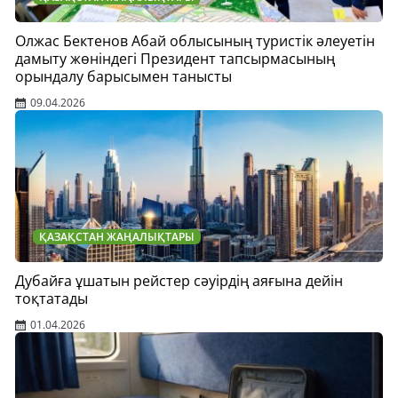
Олжас Бектенов Абай облысының туристік әлеуетін
дамыту жөніндегі Президент тапсырмасының
орындалу барысымен танысты
09.04.2026
ҚАЗАҚСТАН ЖАҢАЛЫҚТАРЫ
Дубайға ұшатын рейстер сәуірдің аяғына дейін
тоқтатады
01.04.2026