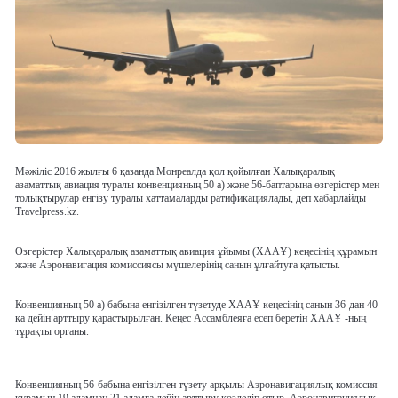
Мәжіліс 2016 жылғы 6 қазанда Монреалда қол қойылған Халықаралық
азаматтық авиация туралы конвенцияның 50 а) және 56-баптарына өзгерістер мен
толықтырулар енгізу туралы хаттамаларды ратификациялады, деп хабарлайды
Travelpress.kz.
Өзгерістер Халықаралық азаматтық авиация ұйымы (ХААҰ) кеңесінің құрамын
және Аэронавигация комиссиясы мүшелерінің санын ұлғайтуға қатысты.
Конвенцияның 50 а) бабына енгізілген түзетуде ХААҰ кеңесінің санын 36-дан 40-
қа дейін арттыру қарастырылған. Кеңес Ассамблеяға есеп беретін ХААҰ -ның
тұрақты органы.
Конвенцияның 56-бабына енгізілген түзету арқылы Аэронавигациялық комиссия