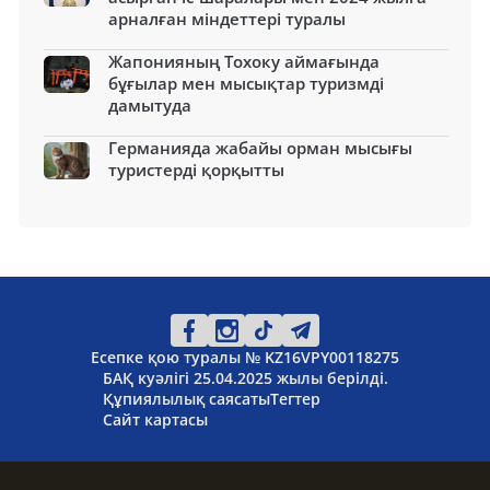
арналған міндеттері туралы
Жапонияның Тохоку аймағында
бұғылар мен мысықтар туризмді
дамытуда
Германияда жабайы орман мысығы
туристерді қорқытты
Есепке қою туралы № KZ16VPY00118275
БАҚ куәлігі 25.04.2025 жылы берілді.
Құпиялылық саясаты
Тегтер
Сайт картасы