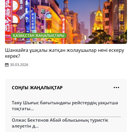
ҚАЗАҚСТАН ЖАҢАЛЫҚТАРЫ
Шанхайға ұшқалы жатқан жолаушылар нені ескеру
керек?
30.03.2026
СОҢҒЫ ЖАҢАЛЫҚТАР
Таяу Шығыс бағытындағы рейстердің уақытша
тоқтаты...
Олжас Бектенов Абай облысының туристік
әлеуетін д...