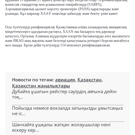
құрамын 19 адамнан 21 адамға дейін арттыру көзделіп отыр. Аэронавигациялық
комиссия стандарттар мен ұсынылатын тәжірибелерді (SARPS),
Аэронавигациялық қызмет көрсету ережелерін
(PANS) қарастырады және
ұсынады. Бұл шаралар ХААҰ кеңесінде қабылдау және бекіту үшін қажет.
Осы түзетулерді ратификациялау Қазақстанның өзінің халықаралық авиациялық
міндеттемелерге адалдығын растауға, ХААҰ-ны басқаруға тең дәрежеде
қатысуға, Орталық Азияның мүдделерін ескеретін бастамаларды алға жылжытуға
және ИКАО-ның жауапты және белсенді қатысушысы ретіндегі беделін нығайтуға
жол ашады. Бұған дейін түзетулерді 114 мемлекет ратификациялаған.
Новости по тегам:
авиация
,
Қазақстан
,
Қазақстан жаңалықтары
Дубайға ұшатын рейстер сәуірдің аяғына дейін
тоқ...
Пойызда немесе вокзалда затыңызды ұмытсаңыз
не іс...
Шанхайға ұшқалы жатқан жолаушылар нені
ескеру кер...