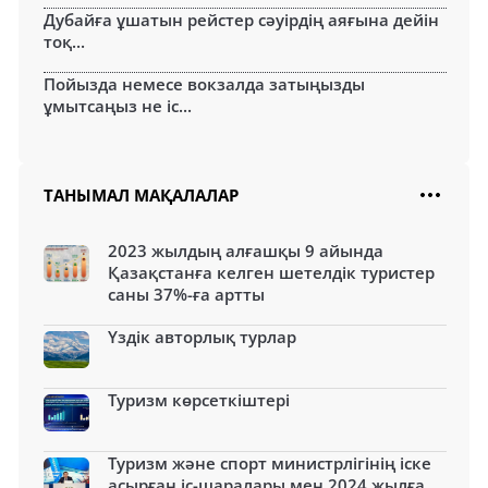
Дубайға ұшатын рейстер сәуірдің аяғына дейін
тоқ...
Пойызда немесе вокзалда затыңызды
ұмытсаңыз не іс...
ТАНЫМАЛ МАҚАЛАЛАР
2023 жылдың алғашқы 9 айында
Қазақстанға келген шетелдік туристер
саны 37%-ға артты
Үздік авторлық турлар
Туризм көрсеткіштері
Туризм және спорт министрлігінің іске
асырған іс-шаралары мен 2024 жылға