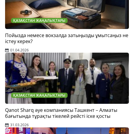
ҚАЗАҚСТАН ЖАҢАЛЫҚТАРЫ
Пойызда немесе вокзалда затыңызды ұмытсаңыз не
істеу керек?
01.04.2026
ҚАЗАҚСТАН ЖАҢАЛЫҚТАРЫ
Qanot Sharq әуе компаниясы Ташкент – Алматы
бағытында тұрақты тікелей рейсті іске қосты
31.03.2026