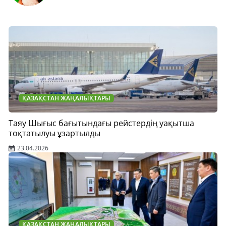
ҚАЗАҚСТАН ЖАҢАЛЫҚТАРЫ
Таяу Шығыс бағытындағы рейстердің уақытша
тоқтатылуы ұзартылды
23.04.2026
ҚАЗАҚСТАН ЖАҢАЛЫҚТАРЫ