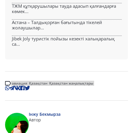
ТЖМ құтқарушылары тауда адасып қалғандарға
көмек...
Астана – Талдықорған бағытында тікелей
жолаушылар...
Jibek Joly туристік пойызы кезекті халықаралық
са...
авиация
Қазақстан
Қазақстан жаңалықтары
Інжу Бекмырза
Автор